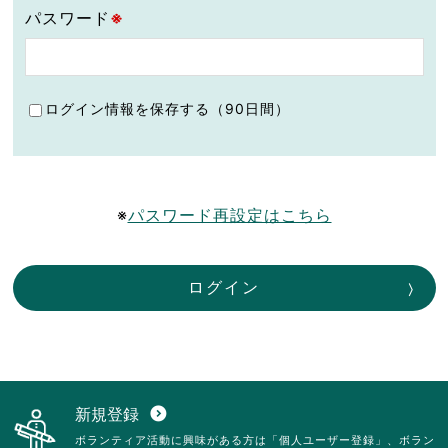
パスワード
※
ログイン情報を保存する（90日間）
※
パスワード再設定はこちら
ログイン
新規登録
expand_circle_down
ボランティア活動に興味がある方は「個人ユーザー登録」、ボラン