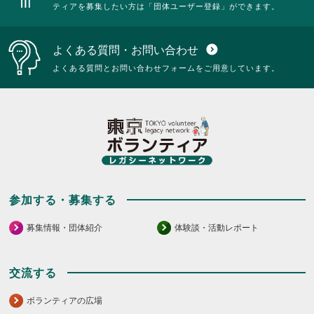
ティアを募集したい方は「団体ユーザー登録」ができます。
よくある質問・お問い合わせ
expand_circle_down
よくある質問とお問い合わせフォームをご用意しています。
参加する・募集する
募集情報・団体紹介
体験談・活動レポート
交流する
ボランティアの広場