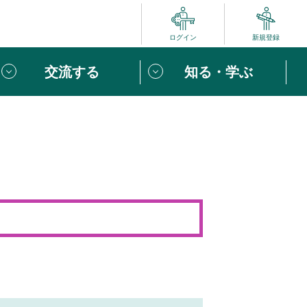
ログイン
新規登録
交流する
知る・学ぶ
ポート
い方は
「団体ユーザー登録」
へ！
ビュー
じめての方へ
めの一歩
心がけたい６つのこと
りなボランティアをチェック！