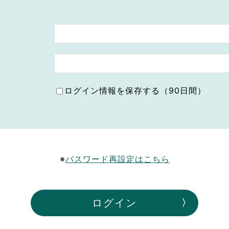
ボランティア みん
ボランティア関
中高生が参加で
ア
ログイン情報を保存する（90日間）
※
パスワード再設定はこちら
ログイン