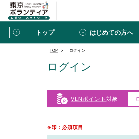
トップ
はじめての方へ
TOP
ログイン
募集情報
[個人] 体験談
ボランティアの広場
新着記事一覧
ログイン
新規登録
ボランティア
東京ボランティアレガ
VLNポイント
対象
もっと知りたい！VLNでで
※印：必須項目