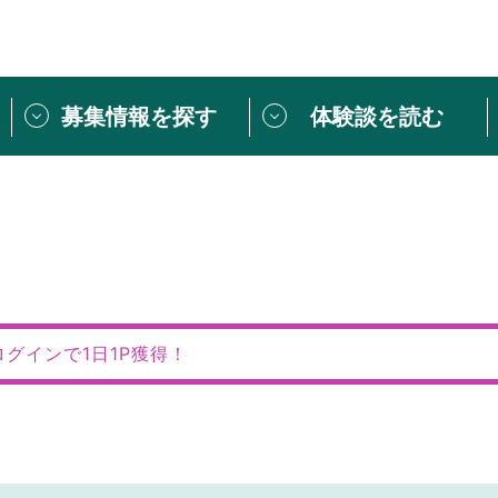
募集情報を探す
体験談を読む
団体紹介
[団体] 活動レ
VLNカフェ
読み物記事
をしたい方は
「個人ユーザー登録」
・
ボランティアを募集した
トピックス
スペシャルインタ
シーネットワークとは
ボランティアは
ログインで1日1P獲得！
ボランティアはじ
きること
ボランティアで
活動のヒント
あなたにぴった