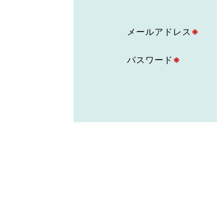
東京2020大会の軌跡
メールアドレス
※
シティキャスト
VLNポイントとは
おもてなし語学ボランティ
パスワード
※