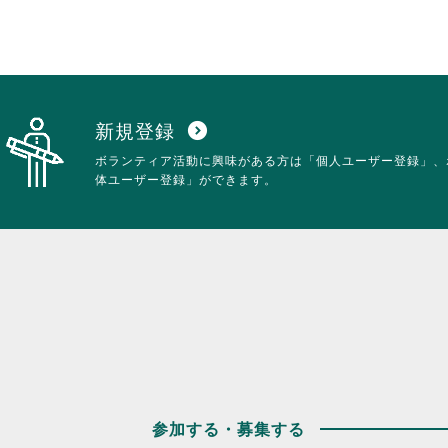
新規登録
expand_circle_down
ボランティア活動に興味がある方は「個人ユーザー登録」、
体ユーザー登録」ができます。
参加する・募集する