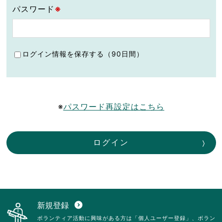
パスワード
※
ログイン情報を保存する（90日間）
※
パスワード再設定はこちら
ログイン
新規登録
expand_circle_down
ボランティア活動に興味がある方は「個人ユーザー登録」、ボラン