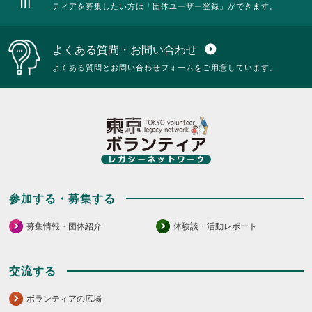
ティアを募集したい方は「団体ユーザー登録」ができます。
よくある質問・お問い合わせ
expand_circle_down
よくある質問とお問い合わせフォームをご用意しています。
参加する・募集する
募集情報・団体紹介
体験談・活動レポート
交流する
ボランティアの広場