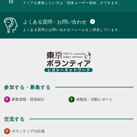
ティアを募集したい方は「団体ユーザー登録」ができます。
よくある質問・お問い合わせ
expand_circle_down
よくある質問とお問い合わせフォームをご用意しています。
参加する・募集する
募集情報・団体紹介
体験談・活動レポート
交流する
ボランティアの広場