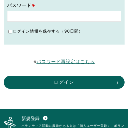
パスワード
※
ログイン情報を保存する（90日間）
※
パスワード再設定はこちら
ログイン
新規登録
expand_circle_down
ボランティア活動に興味がある方は「個人ユーザー登録」、ボラン