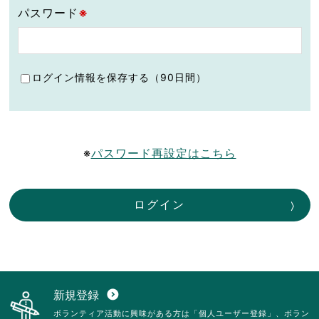
パスワード
※
ログイン情報を保存する（90日間）
※
パスワード再設定はこちら
ログイン
新規登録
expand_circle_down
ボランティア活動に興味がある方は「個人ユーザー登録」、ボラン