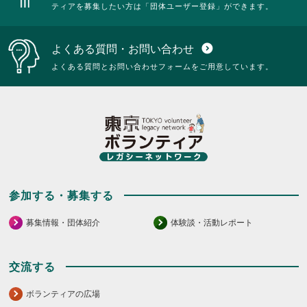
ティアを募集したい方は「団体ユーザー登録」ができます。
よくある質問・お問い合わせ
expand_circle_down
よくある質問とお問い合わせフォームをご用意しています。
参加する・募集する
募集情報・団体紹介
体験談・活動レポート
交流する
ボランティアの広場