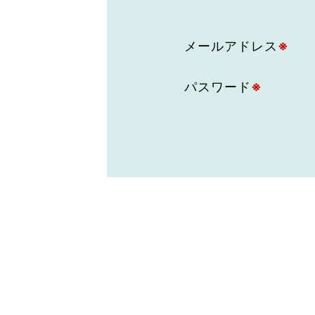
東京2020大会の軌跡
メールアドレス
※
シティキャスト
VLNポイントとは
おもてなし語学ボランティ
パスワード
※