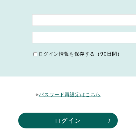
ボランティア みん
ボランティア関
中高生が参加で
ア
ログイン情報を保存する（90日間）
※
パスワード再設定はこちら
ログイン