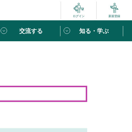
ログイン
新規登録
交流する
知る・学ぶ
ポート
い方は
「団体ユーザー登録」
へ！
ビュー
じめての方へ
めの一歩
心がけたい６つのこと
りなボランティアをチェック！