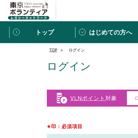
トップ
はじめての方へ
TOP
ログイン
募集情報
[個人] 体験談
ボランティアの広場
新着記事一覧
ログイン
新規登録
ボランティア
東京ボランティアレガ
VLNポイント
対象
もっと知りたい！VLNでで
※印：必須項目