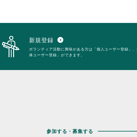
新規登録
expand_circle_down
ボランティア活動に興味がある方は「個人ユーザー登録」、
体ユーザー登録」ができます。
参加する・募集する