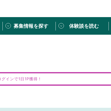
募集情報を探す
体験談を読む
団体紹介
[団体] 活動レ
VLNカフェ
読み物記事
をしたい方は
「個人ユーザー登録」
・
ボランティアを募集した
トピックス
スペシャルインタ
シーネットワークとは
ボランティアは
ログインで1日1P獲得！
ボランティアはじ
きること
ボランティアで
活動のヒント
あなたにぴった