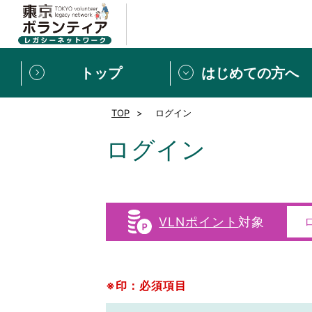
トップ
はじめての方へ
TOP
ログイン
募集情報
[個人] 体験談
ボランティアの広場
新着記事一覧
ログイン
新規登録
ボランティア
東京ボランティアレガ
VLNポイント
対象
もっと知りたい！VLNでで
※印：必須項目