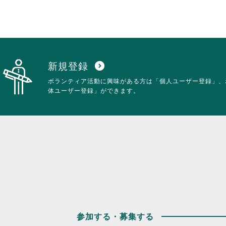
新規登録
expand_circle_down
ボランティア活動に興味がある方は「個人ユーザー登録」、
体ユーザー登録」ができます。
参加する・募集する