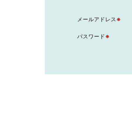
東京2020大会の軌跡
メールアドレス
※
シティキャスト
VLNポイントとは
おもてなし語学ボランティ
パスワード
※