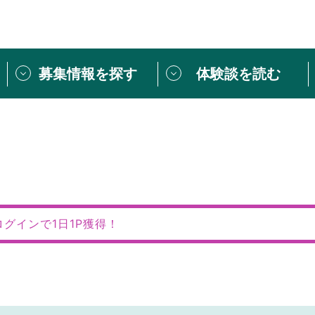
募集情報を探す
体験談を読む
団体紹介
[団体] 活動レ
VLNカフェ
読み物記事
をしたい方は
「個人ユーザー登録」
・
ボランティアを募集した
トピックス
スペシャルインタ
シーネットワークとは
ボランティアは
ログインで1日1P獲得！
ボランティアはじ
きること
ボランティアで
活動のヒント
あなたにぴった