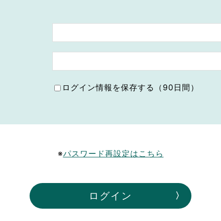
ボランティア みん
ボランティア関
中高生が参加で
ア
ログイン情報を保存する（90日間）
※
パスワード再設定はこちら
ログイン