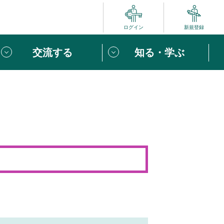
ログイン
新規登録
交流する
知る・学ぶ
ポート
い方は
「団体ユーザー登録」
へ！
ビュー
じめての方へ
めの一歩
心がけたい６つのこと
りなボランティアをチェック！