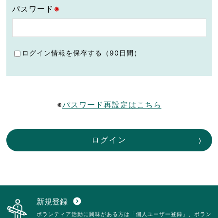
パスワード
※
ログイン情報を保存する（90日間）
※
パスワード再設定はこちら
ログイン
新規登録
expand_circle_down
ボランティア活動に興味がある方は「個人ユーザー登録」、ボラン