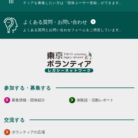
ティアを募集したい方は「団体ユーザー登録」ができます。
よくある質問・お問い合わせ
expand_circle_down
よくある質問とお問い合わせフォームをご用意しています。
参加する・募集する
募集情報・団体紹介
体験談・活動レポート
交流する
ボランティアの広場