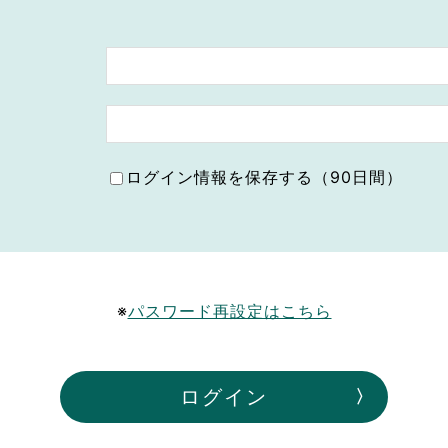
ボランティア みん
ボランティア関
中高生が参加で
ア
ログイン情報を保存する（90日間）
※
パスワード再設定はこちら
ログイン