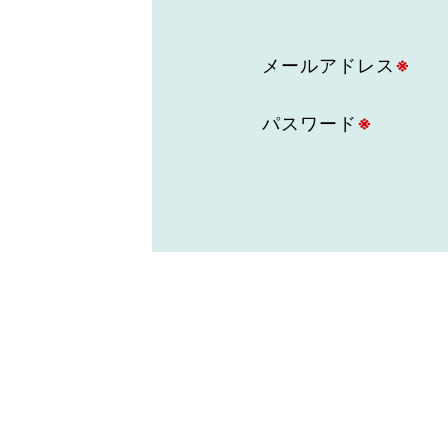
東京2020大会の軌跡
メールアドレス
※
シティキャスト
VLNポイントとは
おもてなし語学ボランティ
パスワード
※