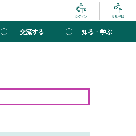
ログイン
新規登録
交流する
知る・学ぶ
ポート
い方は
「団体ユーザー登録」
へ！
ビュー
じめての方へ
めの一歩
心がけたい６つのこと
りなボランティアをチェック！