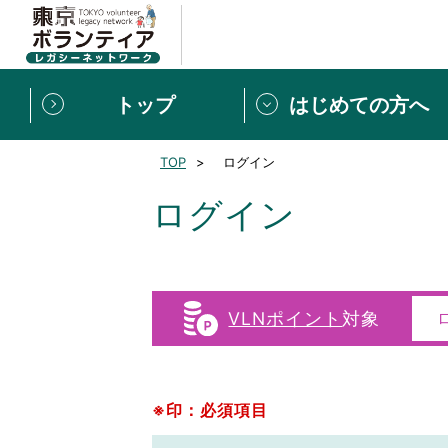
トップ
はじめての方へ
TOP
ログイン
募集情報
[個人] 体験談
ボランティアの広場
新着記事一覧
ログイン
新規登録
ボランティア
東京ボランティアレガ
VLNポイント
対象
もっと知りたい！VLNでで
※印：必須項目