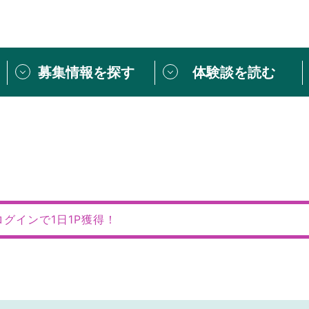
募集情報を探す
体験談を読む
団体紹介
[団体] 活動レ
VLNカフェ
読み物記事
をしたい方は
「個人ユーザー登録」
・
ボランティアを募集した
トピックス
スペシャルインタ
シーネットワークとは
ボランティアは
ログインで1日1P獲得！
ボランティアはじ
きること
ボランティアで
活動のヒント
あなたにぴった