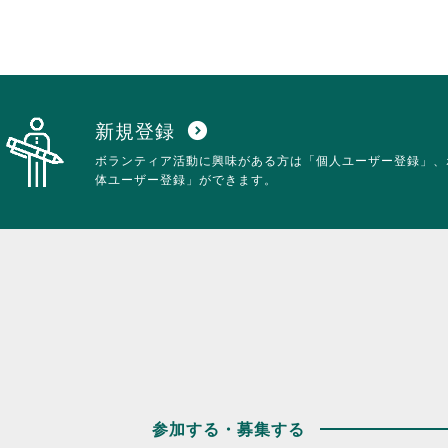
新規登録
expand_circle_down
ボランティア活動に興味がある方は「個人ユーザー登録」、
体ユーザー登録」ができます。
参加する・募集する