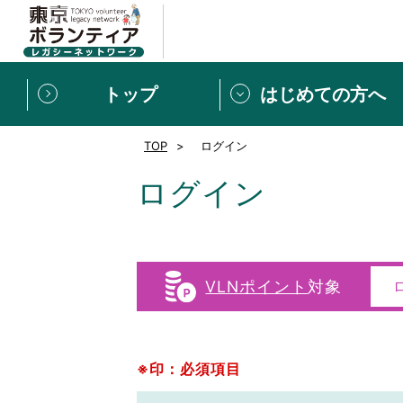
トップ
はじめての方へ
TOP
ログイン
募集情報
[個人] 体験談
ボランティアの広場
新着記事一覧
ログイン
新規登録
ボランティア
東京ボランティアレガ
VLNポイント
対象
もっと知りたい！VLNでで
※印：必須項目