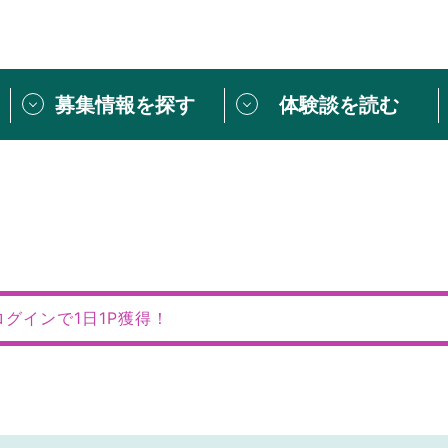
募集情報を探す
体験談を読む
団体紹介
[団体] 活動レ
VLNカフェ
読み物記事
をしたい方は
「個人ユーザー登録」
・
ボランティアを募集した
トピックス
スペシャルインタ
シーネットワークとは
ボランティアは
ログインで1日1P獲得！
ボランティアはじ
きること
ボランティアで
活動のヒント
あなたにぴった