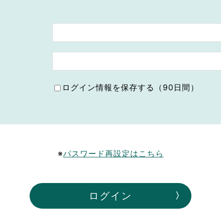
ボランティア みん
ボランティア関
中高生が参加で
ア
ログイン情報を保存する（90日間）
※
パスワード再設定はこちら
ログイン