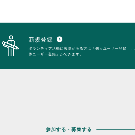
新規登録
expand_circle_down
ボランティア活動に興味がある方は「個人ユーザー登録」、
体ユーザー登録」ができます。
参加する・募集する