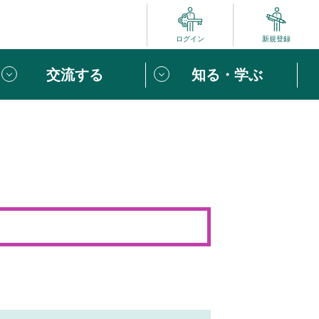
ログイン
新規登録
交流する
知る・学ぶ
ポート
い方は
「団体ユーザー登録」
へ！
ビュー
じめての方へ
めの一歩
心がけたい６つのこと
りなボランティアをチェック！