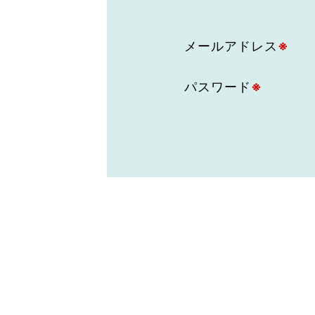
東京2020大会の軌跡
メールアドレス
※
シティキャスト
VLNポイントとは
おもてなし語学ボランティ
パスワード
※