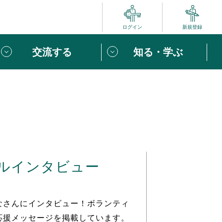
ログイン
新規登録
交流する
知る・学ぶ
ポート
い方は
「団体ユーザー登録」
へ！
ビュー
じめての方へ
ルインタビュー
めの一歩
心がけたい６つのこと
りなボランティアをチェック！
なさんにインタビュー！ボランティ
応援メッセージを掲載しています。