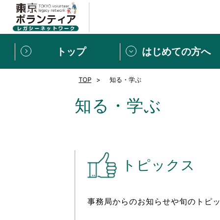
トップ
はじめての方へ
TOP
知る・学ぶ
募集情報
[個人] 体験談
ボランティアの広場
新着記事一覧
知る・学ぶ
新規登録
ボランティア
東京ボランティアレガ
トピックス
もっと知りたい！VLNでで
事務局からのお知らせや旬のトピ