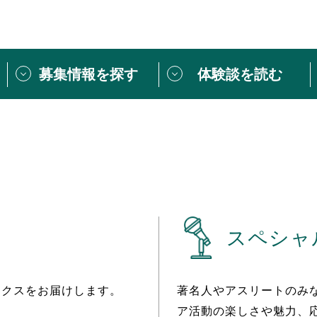
募集情報を探す
体験談を読む
団体紹介
[団体] 活動レ
VLNカフェ
読み物記事
をしたい方は
「個人ユーザー登録」
・
ボランティアを募集した
トピックス
スペシャルインタ
シーネットワークとは
ボランティアは
スペシャ
ボランティアはじ
きること
ボランティアで
活動のヒント
あなたにぴった
ックスをお届けします。
著名人やアスリートのみ
ア活動の楽しさや魅力、