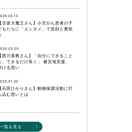
なのVOICE
連ニュース（外部記事）
026.05.13
【古坂大魔王さん】小児がん患者の子
きるボランティア
どもたちに「エンタメ」で笑顔と勇気
を
026.03.05
【西川貴教さん】「自分にできること
を、できるだけ長く」 被災地支援、
続ける思い
026.01.30
【石田ひかりさん】動物保護活動に打
ち込む思いとは
一覧を見る