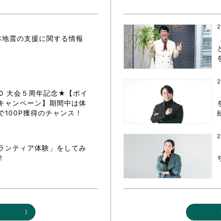
ボランティア みん
ボランティア関
2
本地震の支援に関する情報
中高生が参加で
ア
2
20 大会５周年記念★【ポイ
キャンペーン】期間中は体
で100P獲得のチャンス！
2
ランティア体験」をしてみ
！
る