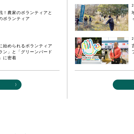
2
戦！農家のボランティアと
のボランティア
2
に始められるボランティア
ラン」と「グリーンバード
」に密着
る