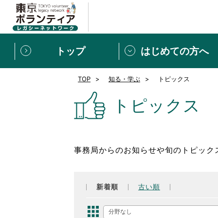
トップ
はじめての方へ
TOP
知る・学ぶ
トピックス
募集情報
[個人] 体験談
ボランティアの広場
新着記事一覧
トピックス
新規登録
ボランティア
東京ボランティアレガ
事務局からのお知らせや旬のトピック
もっと知りたい！VLNでで
新着順
古い順
分野なし