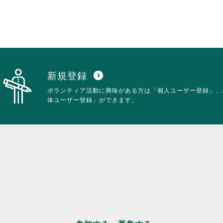
新規登録
expand_circle_down
ボランティア活動に興味がある方は「個人ユーザー登録」、
体ユーザー登録」ができます。