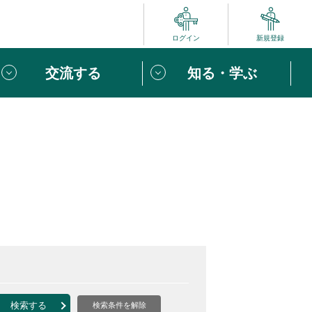
ログイン
新規登録
交流する
知る・学ぶ
ポート
い方は
「団体ユーザー登録」
へ！
ビュー
じめての方へ
めの一歩
心がけたい６つのこと
りなボランティアをチェック！
検索する
検索条件を解除