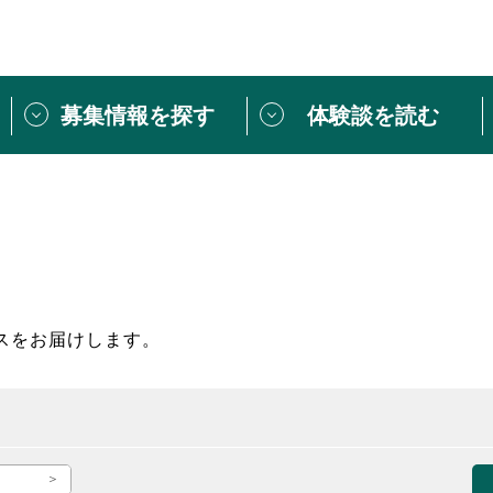
募集情報を探す
体験談を読む
団体紹介
[団体] 活動レ
VLNカフェ
読み物記事
をしたい方は
「個人ユーザー登録」
・
ボランティアを募集した
トピックス
スペシャルインタ
シーネットワークとは
ボランティアは
スをお届けします。
ボランティアはじ
きること
ボランティアで
活動のヒント
あなたにぴった