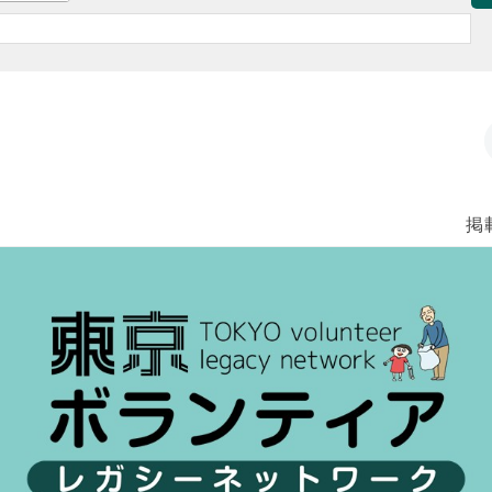
ボランティア みん
ボランティア関
中高生が参加で
ア
掲載