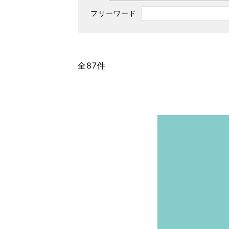
東京2020大会の軌跡
フリーワード
シティキャスト
VLNポイントとは
おもてなし語学ボランティ
全87件