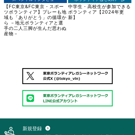
【FC東京&FC東京・スポー
中学生・高校生が参加できる
ツボランティア】プレーも地
ボランティア【2024年更
域も「ありがとう」の循環か
新】
ら －地元ボランティアと選
手の二人三脚が生んだ思わぬ
産物－
新規登録
expand_circle_down