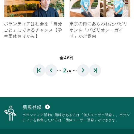
ボランティアは社会を「自分
東京の街にあらわれたパビリ
ごと」にできるチャンス【学
オンを「パビリオン・ガイ
生団体おりがみ】
ド」がご案内
全46件
…
…
2
/4
新規登録
expand_circle_down
ボランティア活動に興味がある方は「個人ユーザー登録」、ボラン
ティアを募集したい方は「団体ユーザー登録」ができます。