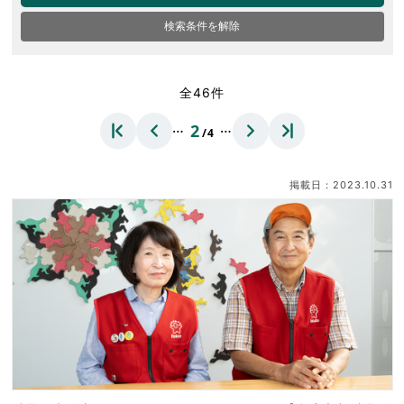
検索条件を解除
全46件
…
…
2
/4
掲載日：2023.10.31