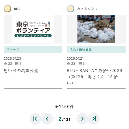
mie
みさきんぐぅ
スポーツ
環境・動物愛護
2026.07.23
2026.07.21
22
2
23
5
思い出の馬事公苑
BLUE SANTAごみ拾い2026
（第225回海さくらゴミ拾
い）
全1450件
…
…
2
/121