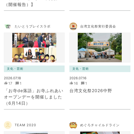
（開催報告）】
たいとうプレイスラボ
台湾文化祭実行委員会
文化・芸術
文化・芸術
2026.07.18
2026.07.16
17
1
16
1
「お寺de落語」お寺ふれあい
台湾文化祭2026中野
オープンデーを開催しました
（6月14日）
TEAM 2020
めぐろチャイルドライン