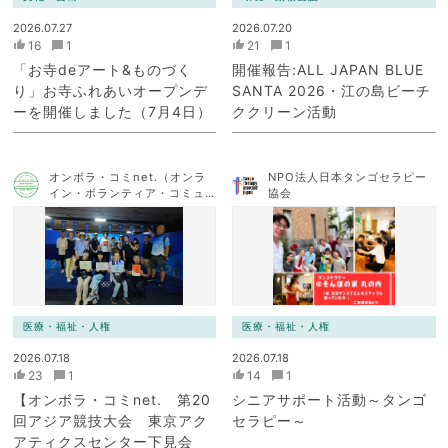
2026.07.27
2026.07.20
16
1
21
1
「お寺deアート&ものづく
開催報告:ALL JAPAN BLUE
り」お寺ふれあいオープンデ
SANTA 2026・江の島ビーチ
ーを開催しました（7月4日）
ククリーン活動
オンボラ・コミnet.（オンラ
NPO法人日本タンゴセラピー
イン・ボランティア・コミュ
協会
ニケーション・ネットワー
ク）
医療・福祉・人権
医療・福祉・人権
2026.07.18
2026.07.18
23
1
14
1
【オンボラ・コミnet. 第20
シニアサポート活動～タンゴ
回アジア競技大会 東京アク
セラピー～
アティクスセンター下見会