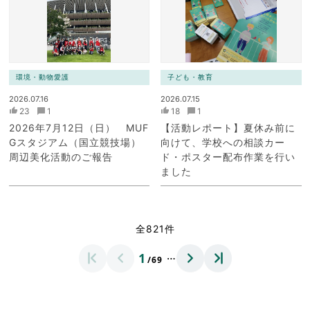
環境・動物愛護
子ども・教育
2026.07.16
2026.07.15
23
1
18
1
2026年7月12日（日） MUF
【活動レポート】夏休み前に
Gスタジアム（国立競技場）
向けて、学校への相談カー
周辺美化活動のご報告
ド・ポスター配布作業を行い
ました
全821件
…
1
/69