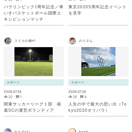
パラリンピック1周年記念／車
東京20205周年記念イベント
いすバスケットボール国際エ
を見学
キシビションマッチ
スイカの種🍉
のりさん
スポーツ
スポーツ
2026.07.26
2026.07.26
20
1
26
4
関東サッカーリーグ１部 南
人生の中で最大の思い出（To
葛SCの運営ボランティア
kyo2020オリパラ）
かものはし
hooh