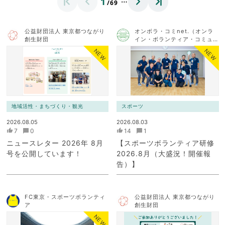
1
/69
公益財団法人 東京都つながり
オンボラ・コミnet.（オンラ
創生財団
イン・ボランティア・コミュ
ニケーション・ネットワー
NEW
NEW
ク）
地域活性・まちづくり・観光
スポーツ
2026.08.05
2026.08.03
7
0
14
1
ニュースレター 2026年 8月
【スポーツボランティア研修
号を公開しています！
2026.8月（大盛況！開催報
告）】
FC東京・スポーツボランティ
公益財団法人 東京都つながり
ア
創生財団
NEW