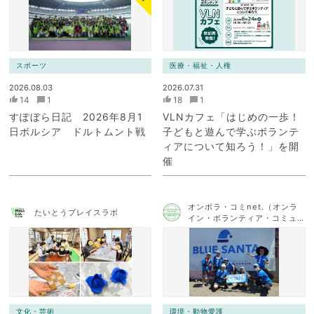
スポーツ
医療・福祉・人権
2026.08.03
2026.07.31
14
1
18
1
すぽぼら日記 2026年8月1
VLNカフェ「はじめの一歩！
日ボルシア ドルトムント戦
子どもと遊んで学ぶボランテ
ィアについて知ろう！」を開
催
オンボラ・コミnet.（オンラ
たいとうプレイスラボ
イン・ボランティア・コミュ
ニケーション・ネットワー
ク）
文化・芸術
環境・動物愛護