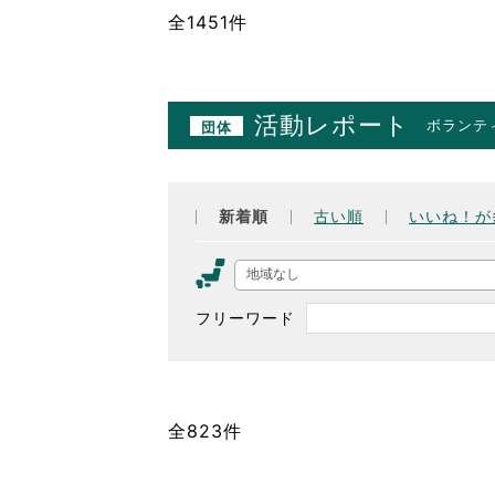
全1451件
活動レポート
ボランテ
団体
新着順
古い順
いいね！が
地域なし
フリーワード
全823件