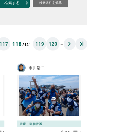
なのVOICE
検索する
検索条件を解除
連ニュース（外部記事）
きるボランティア
…
118
117
119
120
/121
市川浩二
環境・動物愛護