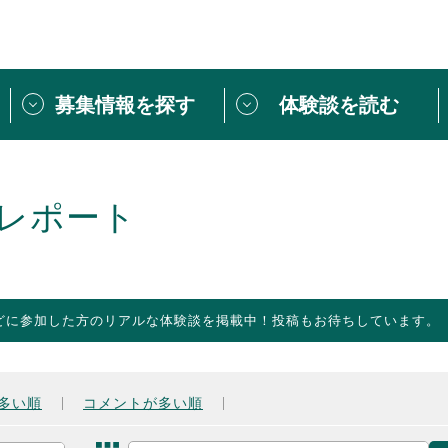
募集情報を探す
体験談を読む
団体紹介
[団体] 活動レ
VLNカフェ
読み物記事
レポート
をしたい方は
「個人ユーザー登録」
・
ボランティアを募集した
トピックス
スペシャルインタ
シーネットワークとは
ボランティアは
どに参加した方のリアルな体験談を掲載中！投稿もお待ちしています。
ボランティアはじ
きること
ボランティアで
活動のヒント
あなたにぴった
多い順
コメントが多い順