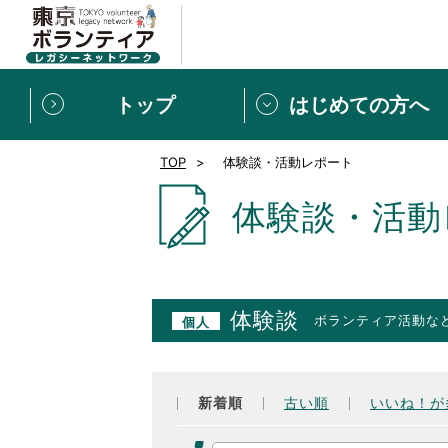
トップ
はじめての方へ
TOP
体験談・活動レポート
募集情報
[個人] 体験談
ボランティアの広場
新着記事一覧
体験談・活動
新規登録
ボランティア
東京ボランティアレガ
体験談
ボランティア活動な
個人
もっと知りたい！VLNでで
新着順
古い順
いいね！が