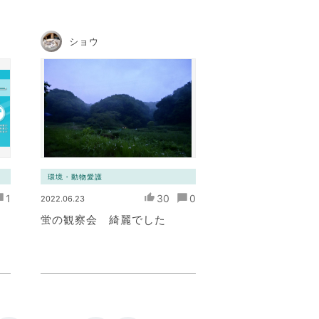
ショウ
環境・動物愛護
1
30
0
2022.06.23
ミ
蛍の観察会 綺麗でした