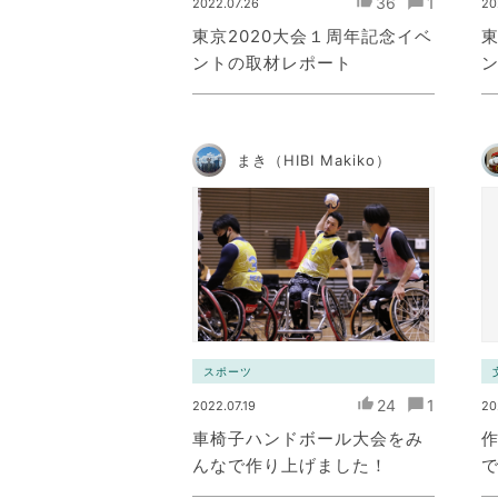
36
1
2022.07.26
20
東京2020大会１周年記念イベ
東
ントの取材レポート
まき（HIBI Makiko）
スポーツ
24
1
2022.07.19
20
車椅子ハンドボール大会をみ
んなで作り上げました！