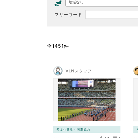
地域なし
東京2020大会の軌跡
フリーワード
シティキャスト
VLNポイントとは
おもてなし語学ボランティ
全1451件
VLNスタッフ
多文化共生・国際協力