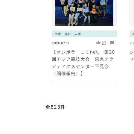
医療・福祉・人権
23
1
2026.07.18
20
【オンボラ・コミnet. 第20
回アジア競技大会 東京アク
アティクスセンター下見会
（開催報告）】
全823件