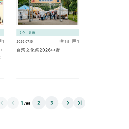
文化・芸術
1
16
1
2026.07.16
い
台湾文化祭2026中野
た
…
1
2
3
/69