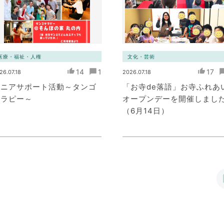
医療・福祉・人権
文化・芸術
14
1
17
26.07.18
2026.07.18
シニアサポート活動～タンゴ
「お寺de落語」お寺ふれあ
セラピー～
オープンデーを開催しまし
（6月14日）