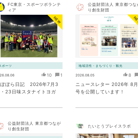
FC東京・スポーツボランテ
公益財団法人 東京都つな
ィア
り創生財団
NEW
N
スポーツ
地域活性・まちづくり・観光
10
1
8
26.08.06
2026.08.05
ぽぼら日記 2026年7月3
ニュースレター 2026年 8
・23日味スタナイトヨガ
号を公開しています！
公益財団法人 東京都つなが
たいとうプレイスラボ
り創生財団