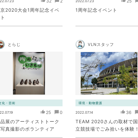
32
2
25
22.07.23
2022.07.23
京2020大会1周年記念イベ
1周年記念イベント
ント
とらじ
VLNスタッフ
文化・芸術
環境・動物愛護
25
0
36
22.07.19
2022.07.14
作品展のアーティストトーク
TEAM 2020さんの取材で国
で写真撮影のボランティア
立競技場でごみ拾いを体験