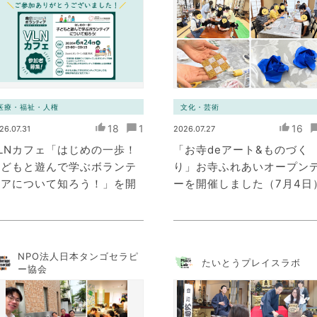
医療・福祉・人権
文化・芸術
18
1
16
26.07.31
2026.07.27
LNカフェ「はじめの一歩！
「お寺deアート&ものづく
子どもと遊んで学ぶボランテ
り」お寺ふれあいオープン
ィアについて知ろう！」を開
ーを開催しました（7月4日
催
NPO法人日本タンゴセラピ
たいとうプレイスラボ
ー協会