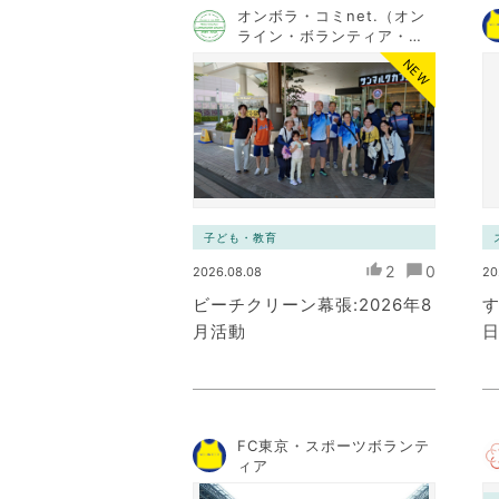
オンボラ・コミnet.（オン
ライン・ボランティア・コ
ミュニケーション・ネット
NEW
ワーク）
子ども・教育
2
0
2026.08.08
20
ビーチクリーン幕張:2026年8
す
月活動
日
FC東京・スポーツボランテ
ィア