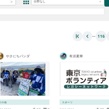
ボランティア みん
分野なし
ボランティア関
中高生が参加で
ア
…
116
やさにちパンダ
有須夏輝
その他
スポーツ