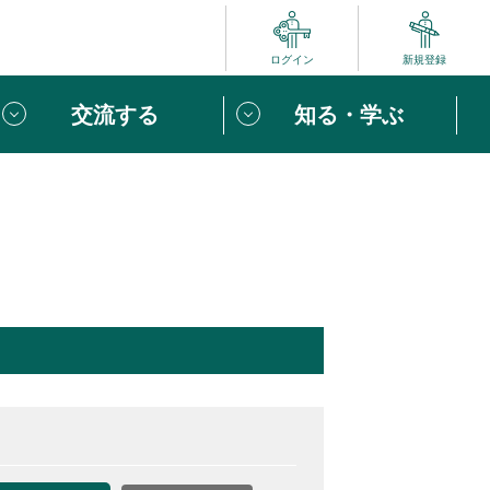
ログイン
新規登録
交流する
知る・学ぶ
ポート
い方は
「団体ユーザー登録」
へ！
ビュー
じめての方へ
めの一歩
心がけたい６つのこと
りなボランティアをチェック！