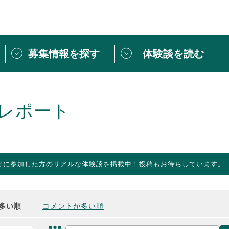
募集情報を探す
体験談を読む
団体紹介
[団体] 活動レ
VLNカフェ
読み物記事
レポート
をしたい方は
「個人ユーザー登録」
・
ボランティアを募集した
トピックス
スペシャルインタ
シーネットワークとは
ボランティアは
どに参加した方のリアルな体験談を掲載中！投稿もお待ちしています。
ボランティアはじ
きること
ボランティアで
活動のヒント
あなたにぴった
多い順
コメントが多い順