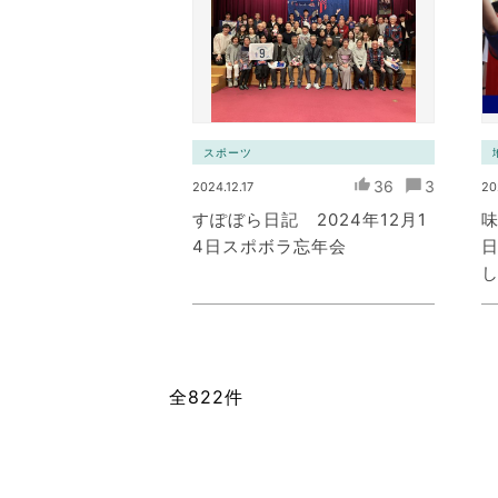
スポーツ
36
3
2024.12.17
20
すぽぼら日記 2024年12月1
4日スポボラ忘年会
全822件