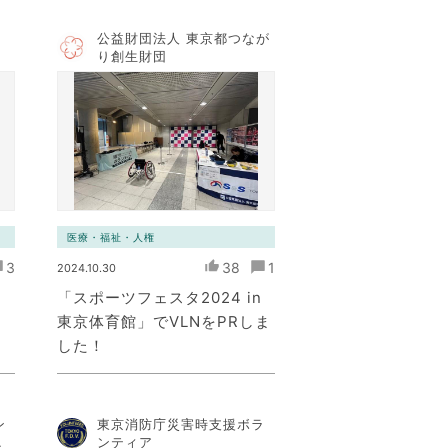
公益財団法人 東京都つなが
ト
り創生財団
医療・福祉・人権
3
38
1
2024.10.30
「スポーツフェスタ2024 in
東京体育館」でVLNをPRしま
した！
ン
東京消防庁災害時支援ボラ
コ
ンティア