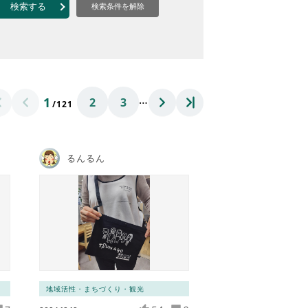
なのVOICE
検索する
検索条件を解除
連ニュース（外部記事）
きるボランティア
…
1
2
3
/121
るんるん
地域活性・まちづくり・観光