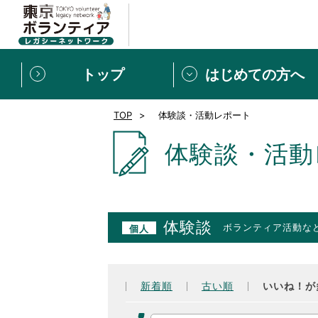
トップ
はじめての方へ
TOP
体験談・活動レポート
募集情報
[個人] 体験談
ボランティアの広場
新着記事一覧
体験談・活動
新規登録
ボランティア
東京ボランティアレガ
体験談
ボランティア活動な
個人
もっと知りたい！VLNでで
新着順
古い順
いいね！が