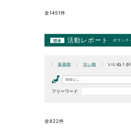
全1451件
活動レポート
ボランテ
団体
新着順
古い順
いいね！が
地域なし
フリーワード
全822件