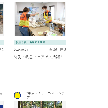
ト
災害救援・地域安全活動
2
36
3
2024.10.04
ビ
防災・救急フェアで大活躍！
活
FC東京・スポーツボランテ
ィア