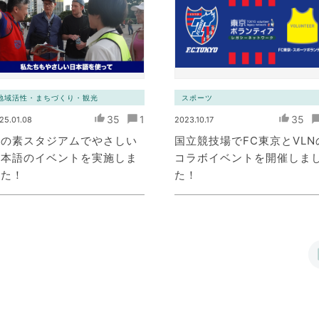
地域活性・まちづくり・観光
スポーツ
35
1
35
25.01.08
2023.10.17
味の素スタジアムでやさしい
国立競技場でFC東京とVLN
日本語のイベントを実施しま
コラボイベントを開催しま
した！
た！