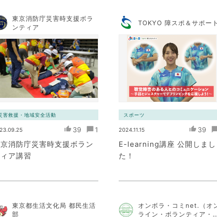
東京消防庁災害時支援ボラ
TOKYO 障スポ＆サポー
ンティア
災害救援・地域安全活動
スポーツ
39
1
39
23.09.25
2024.11.15
東京消防庁災害時支援ボラン
E-learning講座 公開しまし
ティア講習
た！
東京都生活文化局 都民生活
オンボラ・コミnet.（オ
部
ライン・ボランティア・