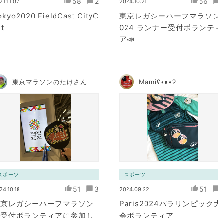
58
2
56
21.11.02
2024.10.21
okyo2020 FieldCast CityC
東京レガシーハーフマラソン
st
024 ランナー受付ボランテ
ア📣
東京マラソンのたけさん
Mamiʕ•ᴥ•ʔ
スポーツ
スポーツ
51
3
51
24.10.18
2024.09.22
東京レガシーハーフマラソン
Paris2024パラリンピック
の受付ボランティアに参加し
会ボランティア