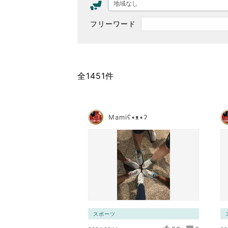
地域なし
東京2020大会の軌跡
フリーワード
シティキャスト
VLNポイントとは
おもてなし語学ボランティ
全1451件
Mamiʕ•ᴥ•ʔ
スポーツ