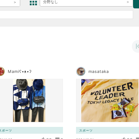
ボランティア みん
分野なし
ボランティア関
中高生が参加で
ア
Mamiʕ•ᴥ•ʔ
masataka
スポーツ
スポーツ