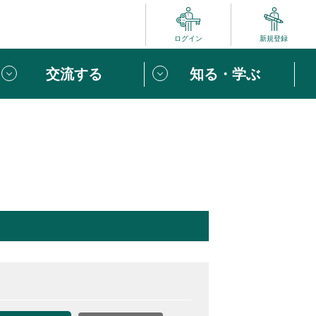
ログイン
新規登録
交流する
知る・学ぶ
ポート
い方は
「団体ユーザー登録」
へ！
ビュー
じめての方へ
めの一歩
心がけたい６つのこと
りなボランティアをチェック！