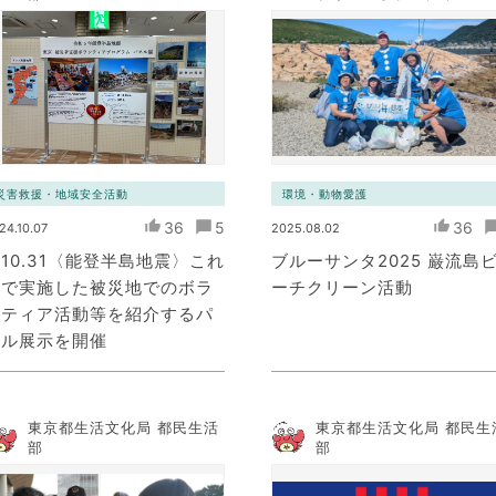
ミュニケーション・ネッ
ワーク）
災害救援・地域安全活動
環境・動物愛護
36
5
36
24.10.07
2025.08.02
10.31〈能登半島地震〉これ
ブルーサンタ2025 巌流島
まで実施した被災地でのボラ
ーチクリーン活動
ンティア活動等を紹介するパ
ネル展示を開催
東京都生活文化局 都民生活
東京都生活文化局 都民生
部
部