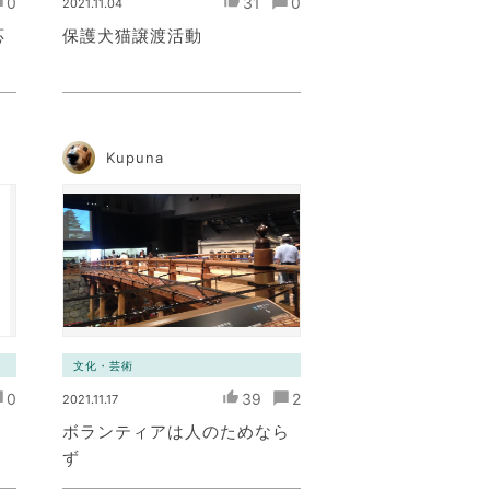
0
31
0
2021.11.04
応
保護犬猫譲渡活動
Kupuna
文化・芸術
0
39
2
2021.11.17
ボランティアは人のためなら
ず