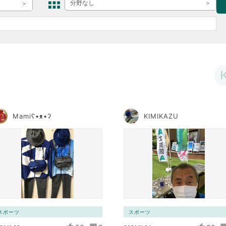
ボランティア みん
分野なし
ボランティア関
中高生が参加で
ア
Mamiʕ•ᴥ•ʔ
KIMIKAZU
スポーツ
スポーツ