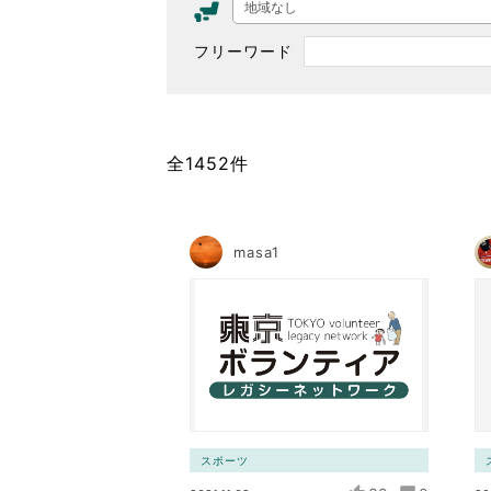
地域なし
東京2020大会の軌跡
フリーワード
シティキャスト
VLNポイントとは
おもてなし語学ボランティ
全1452件
masa1
スポーツ