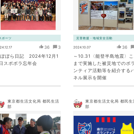
スポーツ
災害救援・地域安全活動
36
3
36
24.12.17
2024.10.07
ぽぼら日記 2024年12月1
～10.31〈能登半島地震〉
4日スポボラ忘年会
まで実施した被災地でのボ
ンティア活動等を紹介する
ネル展示を開催
東京都生活文化局 都民生活
東京都生活文化局 都民生
部
部