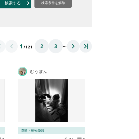
なのVOICE
検索する
検索条件を解除
連ニュース（外部記事）
きるボランティア
…
1
2
3
/121
むうぽん
環境・動物愛護