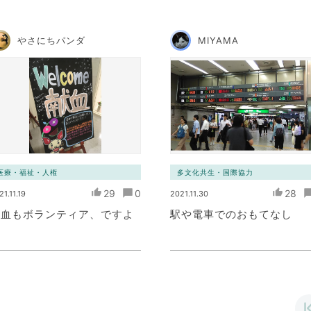
やさにちパンダ
MIYAMA
医療・福祉・人権
多文化共生・国際協力
29
0
28
21.11.19
2021.11.30
献血もボランティア、ですよ
駅や電車でのおもてなし
ね