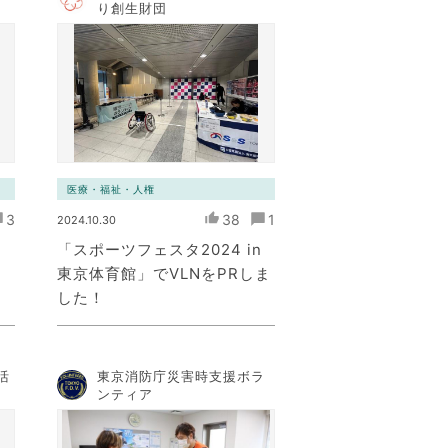
り創生財団
医療・福祉・人権
3
38
1
2024.10.30
「スポーツフェスタ2024 in
東京体育館」でVLNをPRしま
した！
活
東京消防庁災害時支援ボラ
ンティア