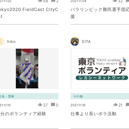
58
2
32
21.11.02
2021.11.04
okyo2020 FieldCast CityC
パラリンピック難民選手団
st
援
hiko
EITA
文化・芸術
その他
37
0
21
21.11.15
2021.11.16
自分のボランティア経験
仕事より長いボラ活動