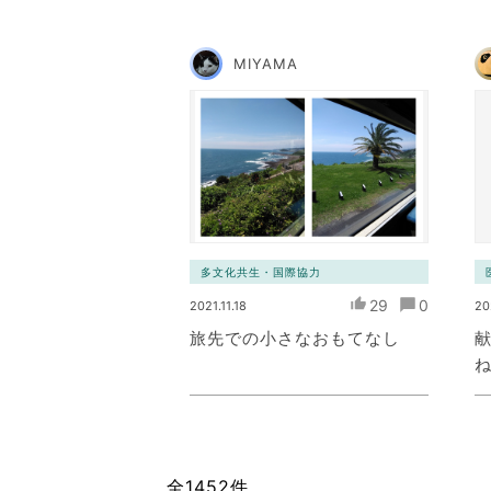
MIYAMA
多文化共生・国際協力
29
0
2021.11.18
20
旅先での小さなおもてなし
全1452件