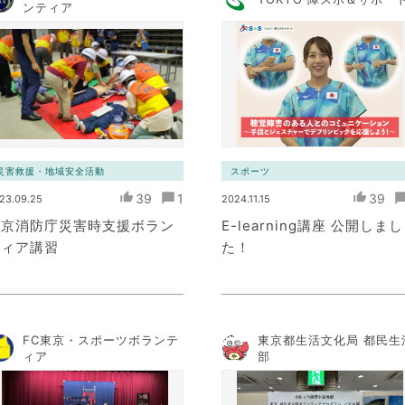
ンティア
災害救援・地域安全活動
スポーツ
39
1
39
23.09.25
2024.11.15
東京消防庁災害時支援ボラン
E-learning講座 公開しまし
ティア講習
た！
FC東京・スポーツボランテ
東京都生活文化局 都民生
ィア
部