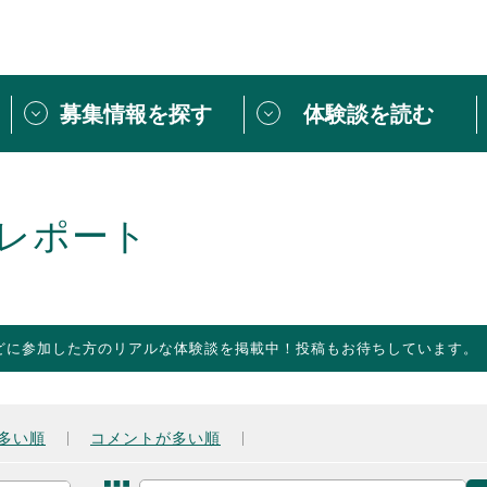
募集情報を探す
体験談を読む
団体紹介
[団体] 活動レ
VLNカフェ
読み物記事
レポート
をしたい方は
「個人ユーザー登録」
・
ボランティアを募集した
トピックス
スペシャルインタ
シーネットワークとは
ボランティアは
どに参加した方のリアルな体験談を掲載中！投稿もお待ちしています。
ボランティアはじ
きること
ボランティアで
活動のヒント
あなたにぴった
多い順
コメントが多い順