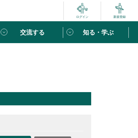
ログイン
新規登録
交流する
知る・学ぶ
ポート
い方は
「団体ユーザー登録」
へ！
ビュー
じめての方へ
めの一歩
心がけたい６つのこと
りなボランティアをチェック！