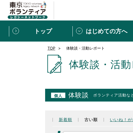
トップ
はじめての方へ
TOP
体験談・活動レポート
募集情報
[個人] 体験談
ボランティアの広場
新着記事一覧
体験談・活動
新規登録
ボランティア
東京ボランティアレガ
体験談
ボランティア活動な
個人
もっと知りたい！VLNでで
新着順
古い順
いいね！が