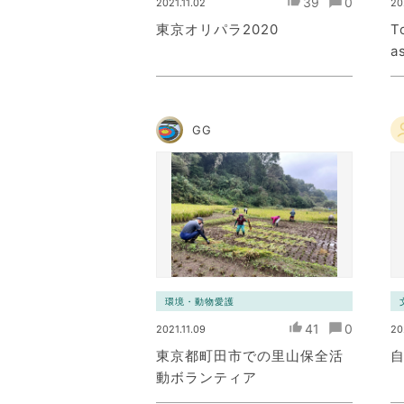
39
0
2021.11.02
20
東京オリパラ2020
T
a
GG
環境・動物愛護
41
0
2021.11.09
20
東京都町田市での里山保全活
動ボランティア