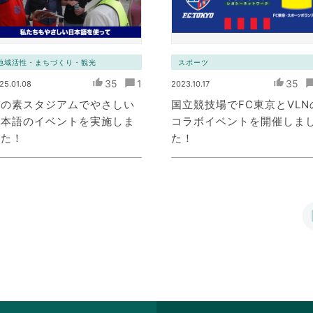
地域活性・まちづくり・観光
スポーツ
35
1
35
25.01.08
2023.10.17
味の素スタジアムでやさしい
国立競技場でFC東京とVLN
日本語のイベントを実施しま
コラボイベントを開催しま
した！
た！