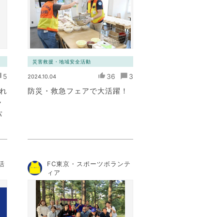
災害救援・地域安全活動
5
36
3
2024.10.04
これ
防災・救急フェアで大活躍！
ラ
パ
活
FC東京・スポーツボランテ
ィア