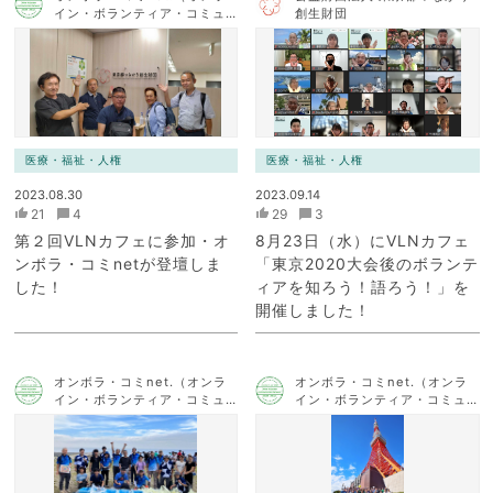
イン・ボランティア・コミュ
創生財団
ニケーション・ネットワー
ク）
医療・福祉・人権
医療・福祉・人権
2023.08.30
2023.09.14
21
4
29
3
第２回VLNカフェに参加・オ
8月23日（水）にVLNカフェ
ンボラ・コミnetが登壇しま
「東京2020大会後のボランテ
した！
ィアを知ろう！語ろう！」を
開催しました！
オンボラ・コミnet.（オンラ
オンボラ・コミnet.（オンラ
イン・ボランティア・コミュ
イン・ボランティア・コミュ
ニケーション・ネットワー
ニケーション・ネットワー
ク）
ク）