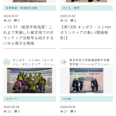
災害救援・地域安全活動
子ども・教育
2024.10.07
2025.12.02
36
5
29
4
～10.31〈能登半島地震〉こ
【第13回 オンボラ・コミnet.
れまで実施した被災地でのボ
ボランティアの集い(開催報
ランティア活動等を紹介する
告)】
パネル展示を開催
オンボラ・コミnet.（オンラ
東京学芸大学附属国際中等教
イン・ボランティア・コミュ
育学校ソーシャルアクション
ニケーション・ネットワー
チーム
ク）
スポーツ
その他
2025.05.26
2024.03.18
33
4
27
4