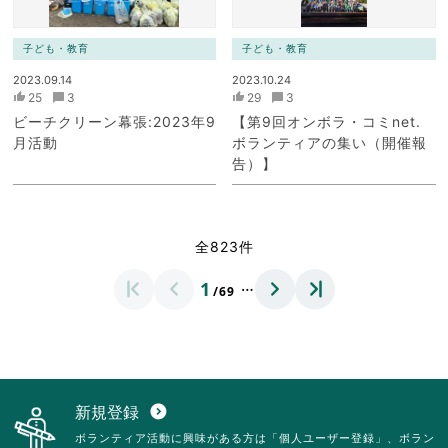
子ども・教育
子ども・教育
2023.09.14
2023.10.24
25
3
29
3
ビーチクリーン幕張:2023年9
【第9回オンボラ・コミnet.
月活動
ボランティアの集い（開催報
告）】
全823件
…
1
/69
新規登録
expand_circle_down
ボランティア活動に興味がある方は「個人ユーザー登録」、ボラン