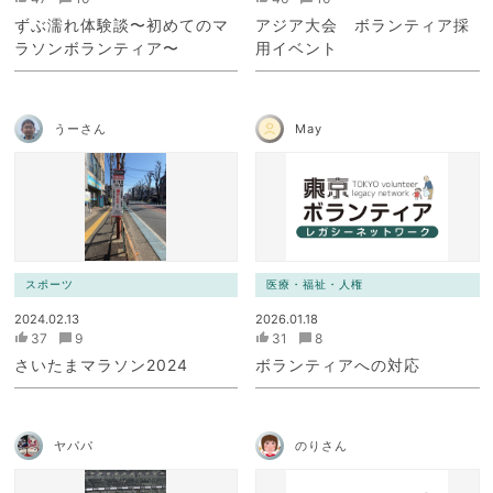
ずぶ濡れ体験談〜初めてのマ
アジア大会 ボランティア採
ラソンボランティア〜
用イベント
うーさん
May
スポーツ
医療・福祉・人権
2024.02.13
2026.01.18
37
9
31
8
さいたまマラソン2024
ボランティアへの対応
ヤパパ
のりさん