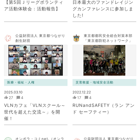
【第5回Ｊリーグボランティ
日本最大のファンドレイジン
ア活動体験会：活動報告】
グカンファレンスに参加しま
した!
公益財団法人 東京都つながり
東京都都民安全総合対策本部
創生財団
「東京都防犯ネットワーク」
医療・福祉・人権
災害救援・地域安全活動
2025.03.10
2022.12.22
27
4
17
4
VLNカフェ「VLNスクール～
RUNandSAFETY（ラン アン
世代を超えた交流～」を開
ド セーフティー）
催！
オンボラ・コミnet.（オンラ
公益財団法人 東京都つながり