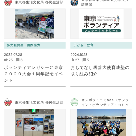
東京都生活文化局 都民生活部
環境課
多文化共生・国際協力
子ども・教育
2022.07.28
2024.10.18
25
6
27
5
ボランティアレガシー＠東京
おもてなし親善大使育成塾の
２０２０大会１周年記念イベ
取り組み紹介
ント
オンボラ・コミnet.（オンラ
東京都生活文化局 都民生活部
イン・ボランティア・コミュ
ニケーション・ネットワー
ク）