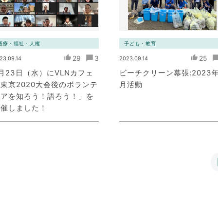
医療・福祉・人権
子ども・教育
29
3
25
23.09.14
2023.09.14
月23日（水）にVLNカフェ
ビーチクリーン幕張:2023年
東京2020大会後のボランテ
月活動
ィアを知ろう！語ろう！」を
開催しました！