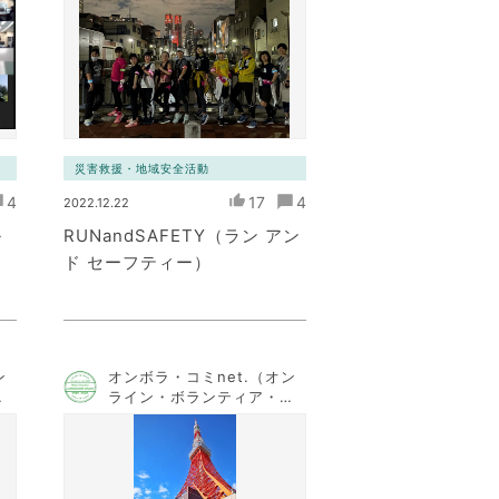
災害救援・地域安全活動
4
17
4
2022.12.22
～
RUNandSAFETY（ラン アン
ド セーフティー）
ン
オンボラ・コミnet.（オン
コ
ライン・ボランティア・コ
ト
ミュニケーション・ネット
ワーク）