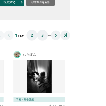
なのVOICE
検索する
検索条件を解除
連ニュース（外部記事）
きるボランティア
…
1
2
3
/121
むうぽん
環境・動物愛護