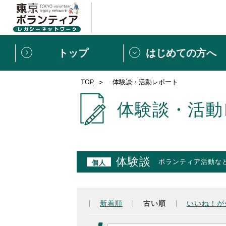
トップ
はじめての方へ
TOP
体験談・活動レポート
募集情報
[個人] 体験談
ボランティアの広場
新着記事一覧
体験談・活動
新規登録
ボランティア
東京ボランティアレガ
体験談
ボランティア活動な
個人
もっと知りたい！VLNでで
新着順
古い順
いいね！が