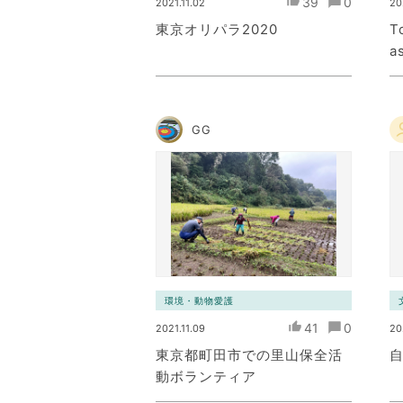
39
0
2021.11.02
20
東京オリパラ2020
T
a
GG
環境・動物愛護
41
0
2021.11.09
20
東京都町田市での里山保全活
動ボランティア