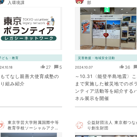
入環境課
部
子ども・教育
災害救援・地域安全活動
27
5
36
24.10.18
2024.10.07
おもてなし親善大使育成塾の
～10.31〈能登半島地震〉
取り組み紹介
まで実施した被災地でのボ
ンティア活動等を紹介する
ネル展示を開催
東京学芸大学附属国際中等
公益財団法人 東京都つな
教育学校ソーシャルアクシ
り創生財団
ョンチーム