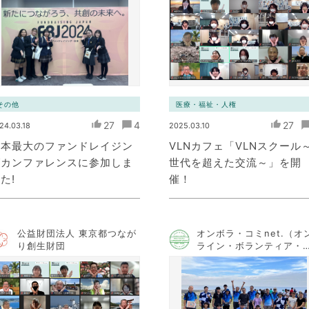
その他
医療・福祉・人権
27
4
27
24.03.18
2025.03.10
日本最大のファンドレイジン
VLNカフェ「VLNスクール
グカンファレンスに参加しま
世代を超えた交流～」を開
た!
催！
公益財団法人 東京都つなが
オンボラ・コミnet.（オ
り創生財団
ライン・ボランティア・
ミュニケーション・ネッ
ワーク）