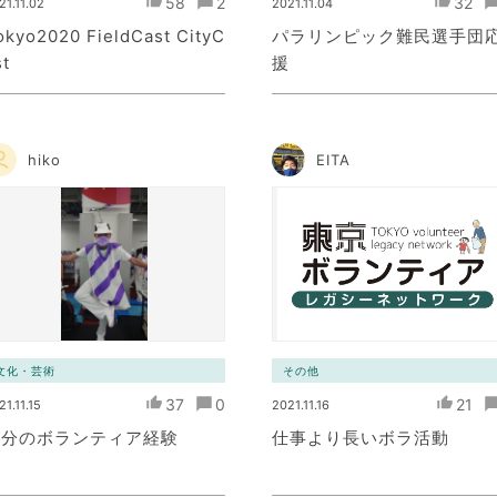
58
2
32
21.11.02
2021.11.04
okyo2020 FieldCast CityC
パラリンピック難民選手団
st
援
hiko
EITA
文化・芸術
その他
37
0
21
21.11.15
2021.11.16
自分のボランティア経験
仕事より長いボラ活動