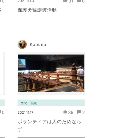
0
31
0
2021.11.04
応
保護犬猫譲渡活動
Kupuna
文化・芸術
0
39
2
2021.11.17
ボランティアは人のためなら
ず