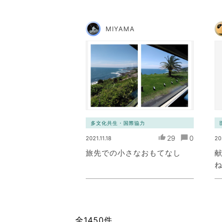
MIYAMA
多文化共生・国際協力
29
0
2021.11.18
20
旅先での小さなおもてなし
全1450件