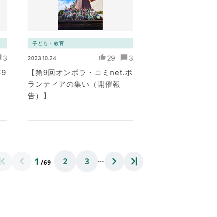
子ども・教育
3
29
3
2023.10.24
9
【第9回オンボラ・コミnet.ボ
ランティアの集い（開催報
告）】
…
1
2
3
/69