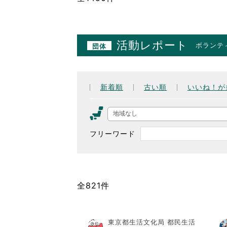
活動レポート
ボランテ
団体
新着順
古い順
いいね！が
地域なし
フリーワード
全821件
東京都生活文化局 都民生活