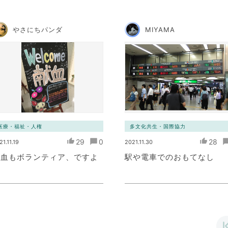
やさにちパンダ
MIYAMA
医療・福祉・人権
多文化共生・国際協力
29
0
28
21.11.19
2021.11.30
献血もボランティア、ですよ
駅や電車でのおもてなし
ね