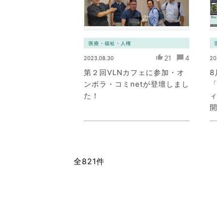
医療・福祉・人権
21
4
2023.08.30
20
第２回VLNカフェに参加・オ
8
ンボラ・コミnetが登壇しまし
「
た！
全821件