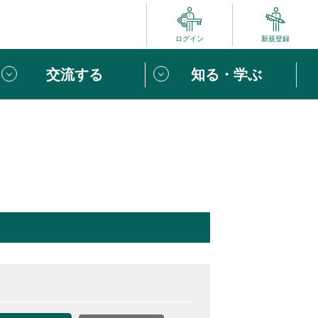
ログイン
新規登録
交流する
知る・学ぶ
ポート
い方は
「団体ユーザー登録」
へ！
ビュー
じめての方へ
めの一歩
心がけたい６つのこと
りなボランティアをチェック！