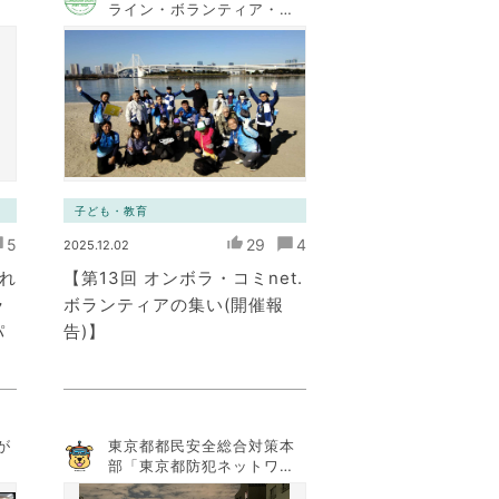
ライン・ボランティア・コ
ミュニケーション・ネット
ワーク）
子ども・教育
5
29
4
2025.12.02
これ
【第13回 オンボラ・コミnet.
ラ
ボランティアの集い(開催報
パ
告)】
が
東京都都民安全総合対策本
部「東京都防犯ネットワー
ク」