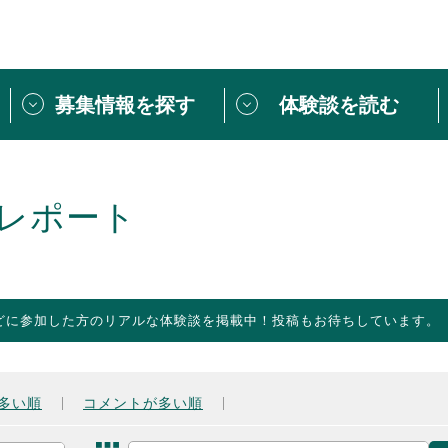
募集情報を探す
体験談を読む
団体紹介
[団体] 活動レ
VLNカフェ
読み物記事
レポート
をしたい方は
「個人ユーザー登録」
・
ボランティアを募集した
トピックス
スペシャルインタ
シーネットワークとは
ボランティアは
どに参加した方のリアルな体験談を掲載中！投稿もお待ちしています。
ボランティアはじ
きること
ボランティアで
活動のヒント
あなたにぴった
多い順
コメントが多い順