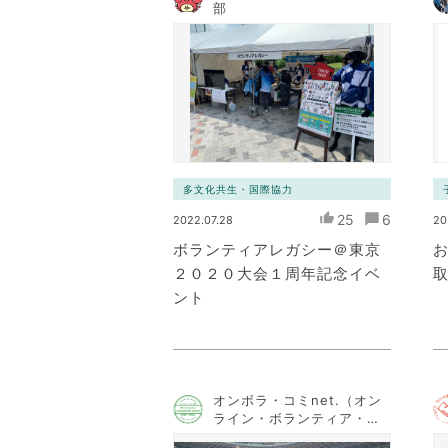
部
多文化共生・国際協力
25
6
2022.07.28
20
ボランティアレガシー＠東京
２０２０大会１周年記念イベ
ント
オンボラ・コミnet.（オン
ライン・ボランティア・コ
ミュニケーション・ネット