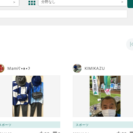
ボランティア みん
分野なし
ボランティア関
中高生が参加で
ア
Mamiʕ•ᴥ•ʔ
KIMIKAZU
スポーツ
スポーツ