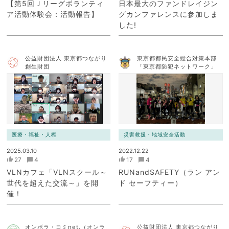
【第5回Ｊリーグボランティ
日本最大のファンドレイジン
ア活動体験会：活動報告】
グカンファレンスに参加しま
した!
公益財団法人 東京都つながり
東京都都民安全総合対策本部
創生財団
「東京都防犯ネットワーク」
医療・福祉・人権
災害救援・地域安全活動
2025.03.10
2022.12.22
27
4
17
4
VLNカフェ「VLNスクール～
RUNandSAFETY（ラン アン
世代を超えた交流～」を開
ド セーフティー）
催！
オンボラ・コミnet.（オンラ
公益財団法人 東京都つながり