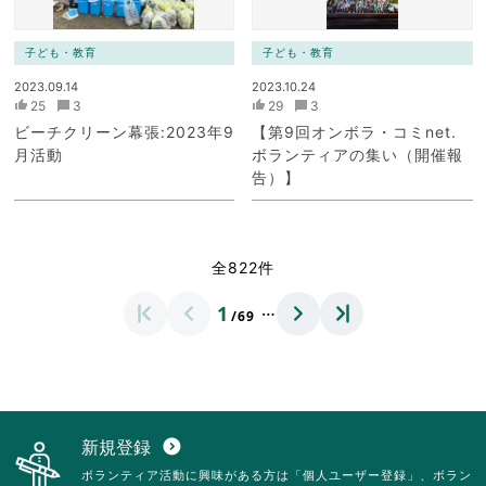
子ども・教育
子ども・教育
2023.09.14
2023.10.24
25
3
29
3
ビーチクリーン幕張:2023年9
【第9回オンボラ・コミnet.
月活動
ボランティアの集い（開催報
告）】
全822件
…
1
/69
新規登録
expand_circle_down
ボランティア活動に興味がある方は「個人ユーザー登録」、ボラン