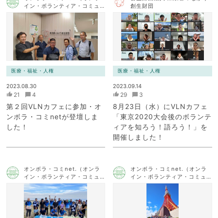
イン・ボランティア・コミュ
創生財団
ニケーション・ネットワー
ク）
医療・福祉・人権
医療・福祉・人権
2023.08.30
2023.09.14
21
4
29
3
第２回VLNカフェに参加・オ
8月23日（水）にVLNカフェ
ンボラ・コミnetが登壇しま
「東京2020大会後のボランテ
した！
ィアを知ろう！語ろう！」を
開催しました！
オンボラ・コミnet.（オンラ
オンボラ・コミnet.（オンラ
イン・ボランティア・コミュ
イン・ボランティア・コミュ
ニケーション・ネットワー
ニケーション・ネットワー
ク）
ク）