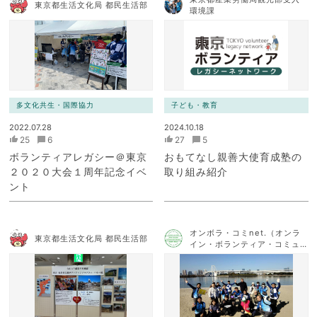
東京都生活文化局 都民生活部
環境課
多文化共生・国際協力
子ども・教育
2022.07.28
2024.10.18
25
6
27
5
ボランティアレガシー＠東京
おもてなし親善大使育成塾の
２０２０大会１周年記念イベ
取り組み紹介
ント
オンボラ・コミnet.（オンラ
東京都生活文化局 都民生活部
イン・ボランティア・コミュ
ニケーション・ネットワー
ク）