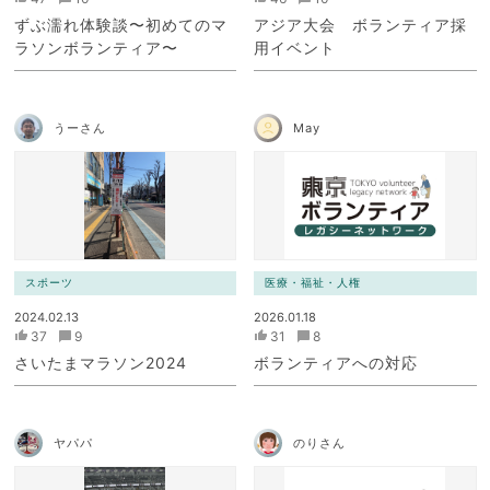
ずぶ濡れ体験談〜初めてのマ
アジア大会 ボランティア採
ラソンボランティア〜
用イベント
うーさん
May
スポーツ
医療・福祉・人権
2024.02.13
2026.01.18
37
9
31
8
さいたまマラソン2024
ボランティアへの対応
ヤパパ
のりさん