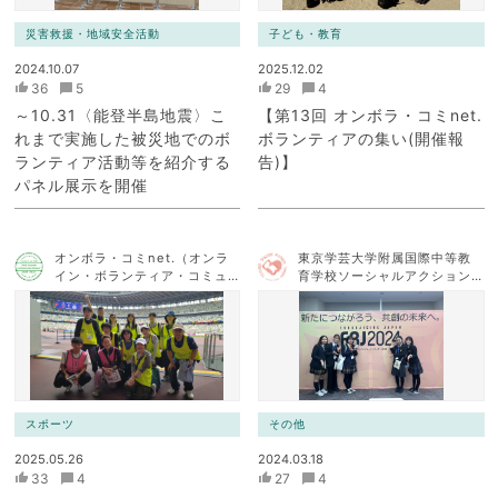
災害救援・地域安全活動
子ども・教育
2024.10.07
2025.12.02
36
5
29
4
～10.31〈能登半島地震〉こ
【第13回 オンボラ・コミnet.
れまで実施した被災地でのボ
ボランティアの集い(開催報
ランティア活動等を紹介する
告)】
パネル展示を開催
オンボラ・コミnet.（オンラ
東京学芸大学附属国際中等教
イン・ボランティア・コミュ
育学校ソーシャルアクション
ニケーション・ネットワー
チーム
ク）
スポーツ
その他
2025.05.26
2024.03.18
33
4
27
4