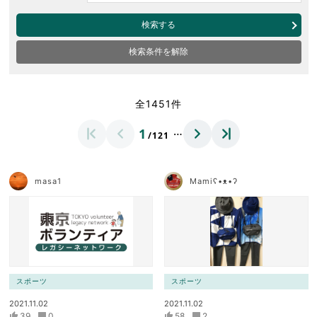
検索する
検索条件を解除
全1451件
…
1
/121
masa1
Mamiʕ•ᴥ•ʔ
スポーツ
スポーツ
2021.11.02
2021.11.02
39
0
58
2