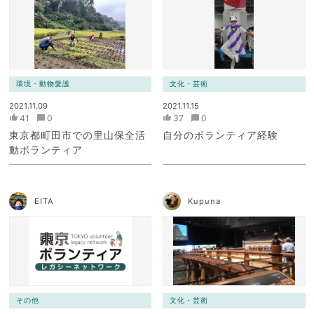
環境・動物愛護
文化・芸術
2021.11.09
2021.11.15
41
0
37
0
東京都町田市での里山保全活
自分のボランティア経験
動ボランティア
EITA
Kupuna
その他
文化・芸術