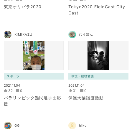
東京オリパラ2020
Tokyo2020 FieldCast City
Cast
KIMIKAZU
むうぽん
スポーツ
環境・動物愛護
2021.11.04
2021.11.04
32
0
31
0
パラリンピック難民選手団応
保護犬猫譲渡活動
援
GG
hiko