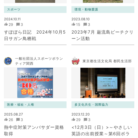
スポーツ
環境・動物愛護
2024.10.11
2023.08.10
29
3
15
3
すぽぼら日記 2024年10月5
2023年7月 巌流島ビーチクリ
日サガン鳥栖戦
ーン活動
一般社団法人スポーツボラン
東京都生活文化局 都民生活部
ティア関西
医療・福祉・人権
多文化共生・国際協力
2025.08.27
2023.12.20
26
3
29
3
熱中症対策アンバサダー資格
<12月3日（日）>～やさしい
取得
英語の出前授業～第6回ボラ