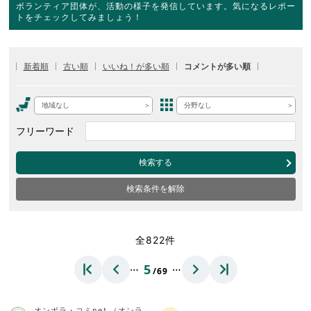
ボランティア団体が、活動の様子を発信しています。気になるレポー
トをチェックしてみましょう！
新着順
古い順
いいね！が多い順
コメントが多い順
地域なし
分野なし
フリーワード
検索する
検索条件を解除
全822件
…
…
5
/69
オンボラ・コミnet.（オンラ