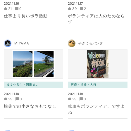
2021.11.16
2021.11.17
21
0
39
2
仕事より長いボラ活動
ボランティアは人のためなら
ず
MIYAMA
やさにちパンダ
多文化共生・国際協力
医療・福祉・人権
2021.11.18
2021.11.19
29
0
29
0
旅先での小さなおもてなし
献血もボランティア、ですよ
ね