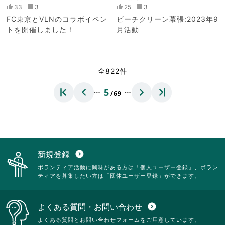
33
3
25
3
FC東京とVLNのコラボイベン
ビーチクリーン幕張:2023年9
トを開催しました！
月活動
全822件
…
…
5
/69
新規登録
expand_circle_down
ボランティア活動に興味がある方は「個人ユーザー登録」、ボラン
ティアを募集したい方は「団体ユーザー登録」ができます。
よくある質問・お問い合わせ
expand_circle_down
よくある質問とお問い合わせフォームをご用意しています。