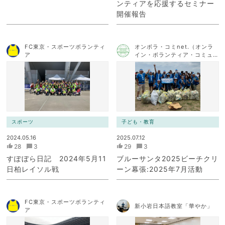
ンティアを応援するセミナー
開催報告
FC東京・スポーツボランティ
オンボラ・コミnet.（オンラ
ア
イン・ボランティア・コミュ
ニケーション・ネットワー
ク）
スポーツ
子ども・教育
2024.05.16
2025.07.12
28
3
29
3
すぽぼら日記 2024年5月11
ブルーサンタ2025ビーチクリ
日柏レイソル戦
ーン幕張:2025年7月活動
FC東京・スポーツボランティ
新小岩日本語教室「華やか」
ア