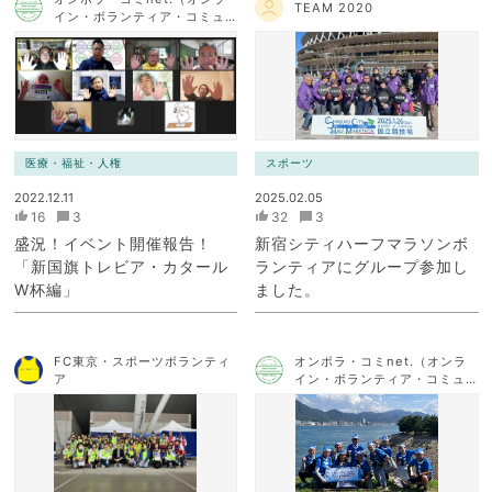
TEAM 2020
イン・ボランティア・コミュ
ニケーション・ネットワー
ク）
医療・福祉・人権
スポーツ
2022.12.11
2025.02.05
16
3
32
3
盛況！イベント開催報告！
新宿シティハーフマラソンボ
「新国旗トレビア・カタール
ランティアにグループ参加し
W杯編」
ました。
FC東京・スポーツボランティ
オンボラ・コミnet.（オンラ
ア
イン・ボランティア・コミュ
ニケーション・ネットワー
ク）