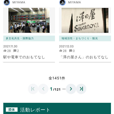
MIYAMA
MIYAMA
多文化共生・国際協力
地域活性・まちづくり・観光
2021.11.30
2021.12.03
28
2
28
0
駅や電車でのおもてなし
「澤の屋さん」のおもてなし
全1451件
…
1
/121
活動レポート
団体