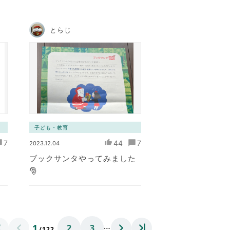
とらじ
子ども・教育
7
44
7
2023.12.04
ブックサンタやってみました
🎅
…
1
2
3
/122