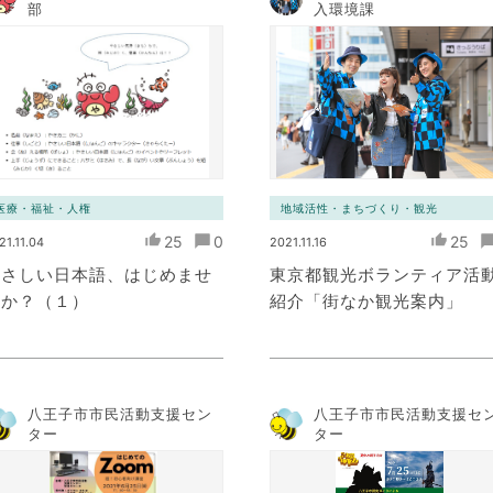
部
入環境課
医療・福祉・人権
地域活性・まちづくり・観光
25
0
25
21.11.04
2021.11.16
やさしい日本語、はじめませ
東京都観光ボランティア活
んか？（１）
紹介「街なか観光案内」
八王子市市民活動支援セン
八王子市市民活動支援セ
ター
ター