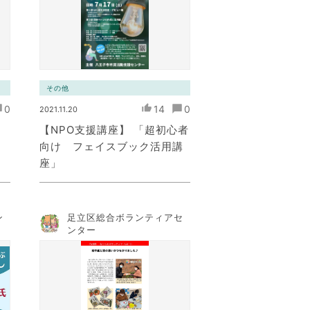
その他
0
14
0
2021.11.20
【NPO支援講座】 「超初心者
向け フェイスブック活用講
座」
ン
足立区総合ボランティアセ
ンター