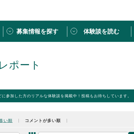
募集情報を探す
体験談を読む
団体紹介
[団体] 活動レ
VLNカフェ
読み物記事
レポート
をしたい方は
「個人ユーザー登録」
・
ボランティアを募集した
トピックス
スペシャルインタ
シーネットワークとは
ボランティアは
どに参加した方のリアルな体験談を掲載中！投稿もお待ちしています。
ボランティアはじ
きること
ボランティアで
活動のヒント
あなたにぴった
多い順
コメントが多い順