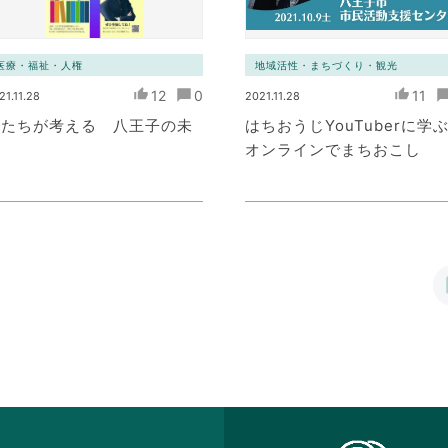
医療・福祉・人権
地域活性・まちづくり・観光
12
0
11
21.11.28
2021.11.28
私たちが考える 八王子の未
はちおうじYouTuberに学
来
オンラインでまちおこし