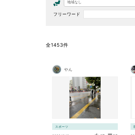
地域なし
東京2020大会の軌跡
フリーワード
シティキャスト
VLNポイントとは
おもてなし語学ボランティ
全1453件
やん
スポーツ