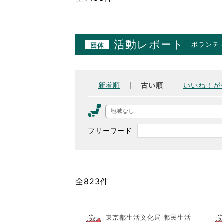
活動レポート
ボランテ
団体
新着順
古い順
いいね！が
地域なし
フリーワード
全823件
東京都生活文化局 都民生活