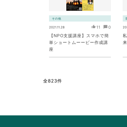
その他
11
0
2021.11.28
20
【NPO支援講座】スマホで簡
単ショートムーービー作成講
座
全823件