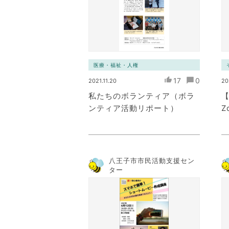
医療・福祉・人権
17
0
2021.11.20
20
私たちのボランティア（ボラ
【
ンティア活動リポート）
Z
八王子市市民活動支援セン
ター