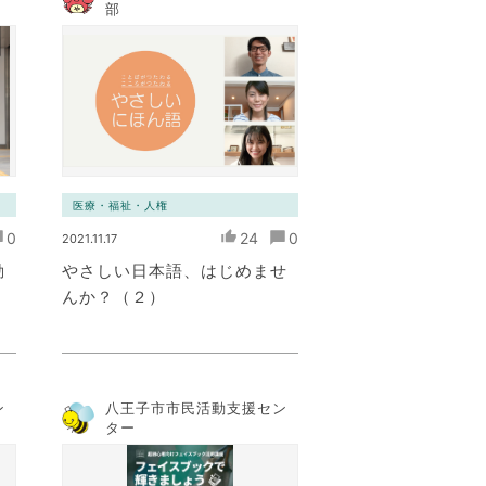
部
医療・福祉・人権
0
24
0
2021.11.17
動
やさしい日本語、はじめませ
んか？（２）
ン
八王子市市民活動支援セン
ター