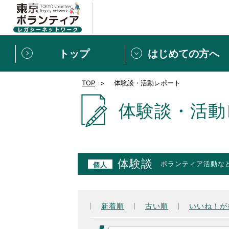
トップ
はじめての方へ
TOP
体験談・活動レポート
募集情報
[個人] 体験談
ボランティアの広場
新着記事一覧
体験談・活動
新規登録
ボランティア
東京ボランティアレガ
体験談
ボランティア活動な
個人
もっと知りたい！VLNでで
新着順
古い順
いいね！が