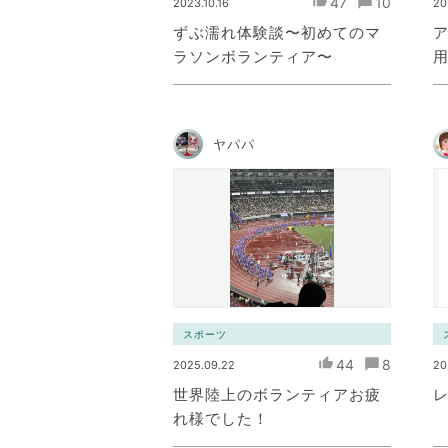
47
10
2023.10.16
20
ずぶ濡れ体験談〜初めてのマ
ラソンボランティア〜
ヤパパ
スポーツ
44
8
2025.09.22
20
世界陸上のボランティアお疲
レ
れ様でした！