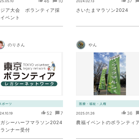
46
10
37
25.05.10
2024.02.13
アジア大会 ボランティア採
さいたまマラソン2024
用イベント
のりさん
やん
スポーツ
医療・福祉・人権
52
7
36
24.10.19
2025.01.26
ガシーハーフマラソン2024
農福イベントのボランティ
ランナー受付