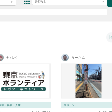
ボランティア みん
分野なし
ボランティア関
中高生が参加で
ア
ヤパパ
うーさん
医療・福祉・人権
スポーツ