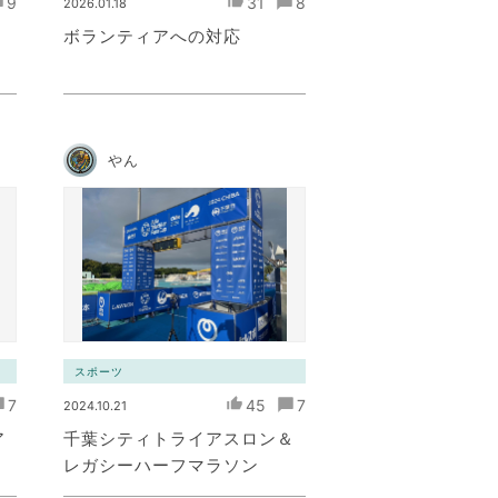
9
31
8
2026.01.18
ボランティアへの対応
やん
スポーツ
7
45
7
2024.10.21
ア
千葉シティトライアスロン＆
レガシーハーフマラソン