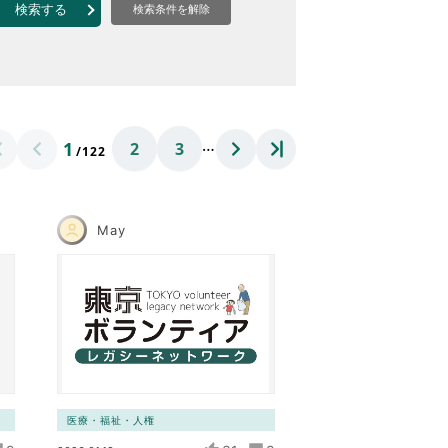
なのVOICE
検索する
検索条件を解除
連ニュース（外部記事）
きるボランティア
…
1
2
3
/122
May
医療・福祉・人権