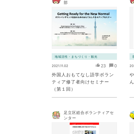
部
地域活性・まちづくり・観光
23
0
2021.11.02
20
外国人おもてなし語学ボラン
ティア修了者向けセミナー
（第１回）
足立区総合ボランティアセ
ンター