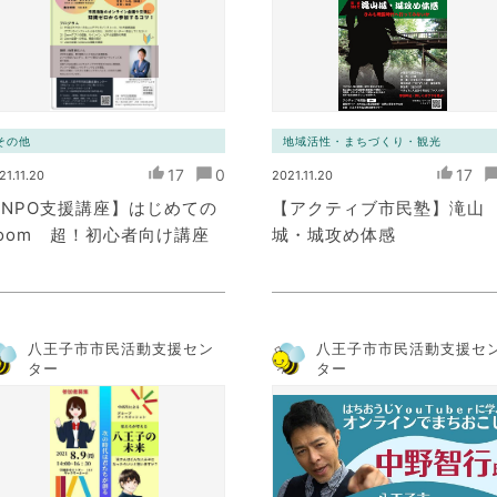
その他
地域活性・まちづくり・観光
17
0
17
21.11.20
2021.11.20
NPO支援講座】はじめての
【アクティブ市民塾】滝山
oom 超！初心者向け講座
城・城攻め体感
八王子市市民活動支援セン
八王子市市民活動支援セ
ター
ター