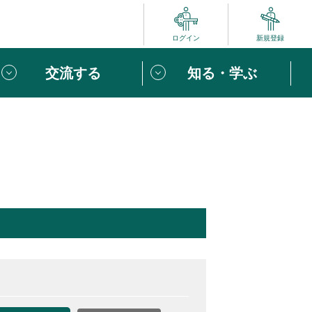
ログイン
新規登録
交流する
知る・学ぶ
ポート
い方は
「団体ユーザー登録」
へ！
ビュー
じめての方へ
めの一歩
心がけたい６つのこと
りなボランティアをチェック！