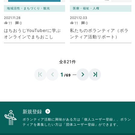
地域活性・まちづくり・観光
医療・福祉・人権
2021.11.28
2021.12.03
11
0
11
0
はちおうじYouTuberに学ぶ
私たちのボランティア（ボラ
オンラインでまちおこし
ンティア活動リポート）
全821件
…
1
/69
新規登録
expand_circle_down
ボランティア活動に興味がある方は「個人ユーザー登録」、ボラン
ティアを募集したい方は「団体ユーザー登録」ができます。