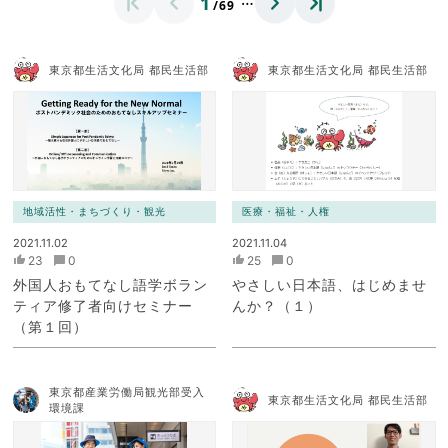
1
/69
東京都生活文化局 都民生活部
東京都生活文化局 都民生活部
地域活性・まちづくり・観光
医療・福祉・人権
2021.11.02
2021.11.04
23
0
25
0
外国人おもてなし語学ボラン
やさしい日本語、はじめませ
ティア修了者向けセミナー
んか？（１）
（第１回）
東京都産業労働局観光部受入
東京都生活文化局 都民生活部
環境課