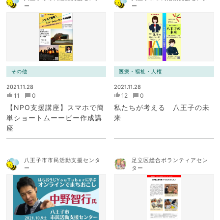
ー
ー
その他
医療・福祉・人権
2021.11.28
2021.11.28
11
0
12
0
【NPO支援講座】スマホで簡
私たちが考える 八王子の未
単ショートムーービー作成講
来
座
八王子市市民活動支援センタ
足立区総合ボランティアセン
ー
ター