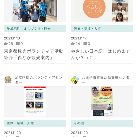
地域活性・まちづくり・観光
医療・福祉・人権
2021.11.16
2021.11.17
25
0
24
0
東京都観光ボランティア活動
やさしい日本語、はじめませ
紹介「街なか観光案内」
んか？（２）
足立区総合ボランティアセン
八王子市市民活動支援センタ
ター
ー
医療・福祉・人権
その他
2021.11.20
2021.11.20