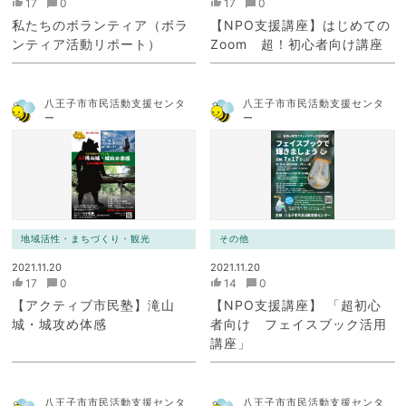
17
0
17
0
私たちのボランティア（ボラ
【NPO支援講座】はじめての
ンティア活動リポート）
Zoom 超！初心者向け講座
八王子市市民活動支援センタ
八王子市市民活動支援センタ
ー
ー
地域活性・まちづくり・観光
その他
2021.11.20
2021.11.20
17
0
14
0
【アクティブ市民塾】滝山
【NPO支援講座】 「超初心
城・城攻め体感
者向け フェイスブック活用
講座」
八王子市市民活動支援センタ
八王子市市民活動支援センタ