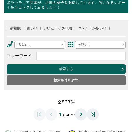
ボランティア団体が、活動の様子を発信しています。気になるレポー
トをチェックしてみましょう！
新着順
古い順
いいね！が多い順
コメントが多い順
地域なし
分野なし
フリーワード
検索する
検索条件を解除
全823件
…
1
/69
オンボラ・コミnet.（オンラ
FC東京・スポーツボランティ