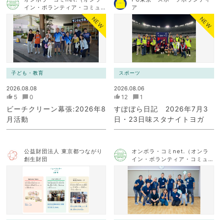
イン・ボランティア・コミュ
ア
ニケーション・ネットワー
NEW
NEW
ク）
子ども・教育
スポーツ
2026.08.08
2026.08.06
5
0
12
1
ビーチクリーン幕張:2026年8
すぽぼら日記 2026年7月3
月活動
日・23日味スタナイトヨガ
公益財団法人 東京都つながり
オンボラ・コミnet.（オンラ
創生財団
イン・ボランティア・コミュ
ニケーション・ネットワー
ク）