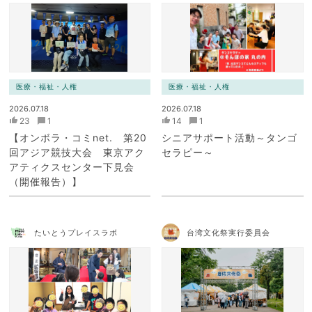
ニケーション・ネットワー
ク）
医療・福祉・人権
医療・福祉・人権
2026.07.18
2026.07.18
23
1
14
1
【オンボラ・コミnet. 第20
シニアサポート活動～タンゴ
回アジア競技大会 東京アク
セラピー～
アティクスセンター下見会
（開催報告）】
たいとうプレイスラボ
台湾文化祭実行委員会