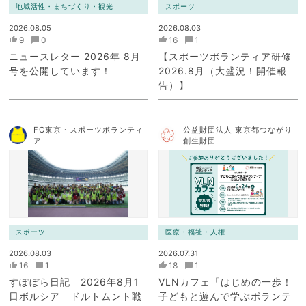
地域活性・まちづくり・観光
スポーツ
2026.08.05
2026.08.03
9
0
16
1
ニュースレター 2026年 8月
【スポーツボランティア研修
号を公開しています！
2026.8月（大盛況！開催報
告）】
FC東京・スポーツボランティ
公益財団法人 東京都つながり
ア
創生財団
スポーツ
医療・福祉・人権
2026.08.03
2026.07.31
16
1
18
1
すぽぼら日記 2026年8月1
VLNカフェ「はじめの一歩！
日ボルシア ドルトムント戦
子どもと遊んで学ぶボランテ