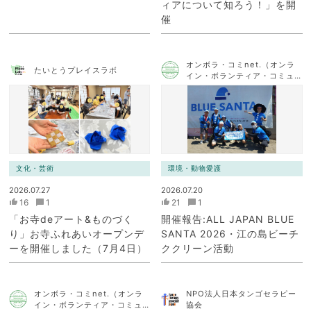
ィアについて知ろう！」を開
催
オンボラ・コミnet.（オンラ
たいとうプレイスラボ
イン・ボランティア・コミュ
ニケーション・ネットワー
ク）
文化・芸術
環境・動物愛護
2026.07.27
2026.07.20
16
1
21
1
「お寺deアート&ものづく
開催報告:ALL JAPAN BLUE
り」お寺ふれあいオープンデ
SANTA 2026・江の島ビーチ
ーを開催しました（7月4日）
ククリーン活動
オンボラ・コミnet.（オンラ
NPO法人日本タンゴセラピー
イン・ボランティア・コミュ
協会