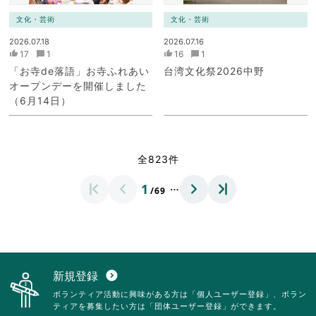
文化・芸術
文化・芸術
2026.07.18
2026.07.16
17
1
16
1
「お寺de落語」お寺ふれあい
台湾文化祭2026中野
オープンデーを開催しました
（6月14日）
全823件
…
1
/69
新規登録
expand_circle_down
ボランティア活動に興味がある方は「個人ユーザー登録」、ボラン
ティアを募集したい方は「団体ユーザー登録」ができます。