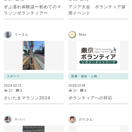
ずぶ濡れ体験談〜初めてのマ
アジア大会 ボランティア採
ラソンボランティア〜
用イベント
うーさん
May
スポーツ
医療・福祉・人権
2024.02.13
2026.01.18
37
9
31
8
さいたまマラソン2024
ボランティアへの対応
ヤパパ
のりさん