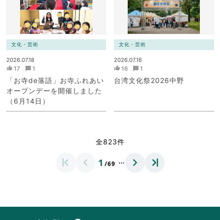
文化・芸術
文化・芸術
2026.07.18
2026.07.16
17
1
16
1
「お寺de落語」お寺ふれあい
台湾文化祭2026中野
オープンデーを開催しました
（6月14日）
全823件
…
1
/69