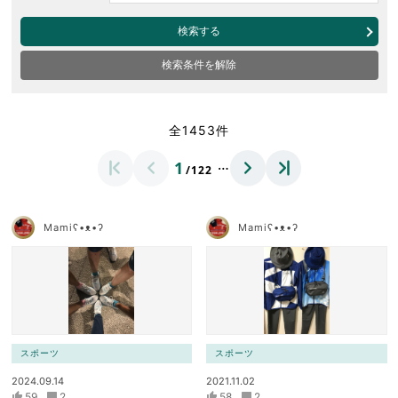
検索する
検索条件を解除
全1453件
…
1
/122
Mamiʕ•ᴥ•ʔ
Mamiʕ•ᴥ•ʔ
スポーツ
スポーツ
2024.09.14
2021.11.02
59
2
58
2