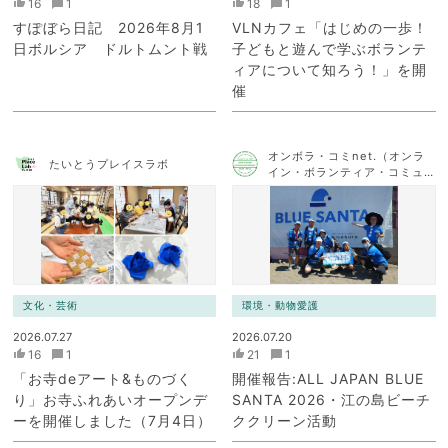
16
1
18
1
すぽぼら日記 2026年8月1
VLNカフェ「はじめの一歩！
日ボルシア ドルトムント戦
子どもと遊んで学ぶボランテ
ィアについて知ろう！」を開
催
オンボラ・コミnet.（オンラ
たいとうプレイスラボ
イン・ボランティア・コミュ
ニケーション・ネットワー
ク）
文化・芸術
環境・動物愛護
2026.07.27
2026.07.20
16
1
21
1
「お寺deアート&ものづく
開催報告:ALL JAPAN BLUE
り」お寺ふれあいオープンデ
SANTA 2026・江の島ビーチ
ーを開催しました（7月4日）
ククリーン活動