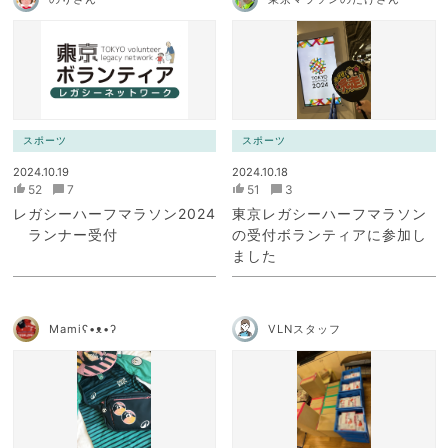
スポーツ
スポーツ
2024.10.19
2024.10.18
52
7
51
3
レガシーハーフマラソン2024
東京レガシーハーフマラソン
ランナー受付
の受付ボランティアに参加し
ました
Mamiʕ•ᴥ•ʔ
VLNスタッフ