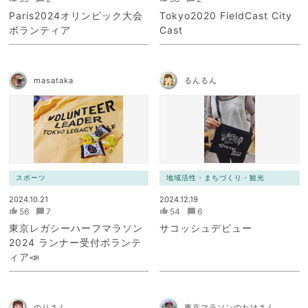
Paris2024オリンピック大会
Tokyo2020 FieldCast City
ボランティア
Cast
masataka
るんるん
スポーツ
地域活性・まちづくり・観光
2024.10.21
2024.12.19
56
7
54
6
東京レガシーハーフマラソン
サコッシュデビュー
2024 ランナー受付ボランテ
ィア📣
のりさん
東京マラソンのたけさん