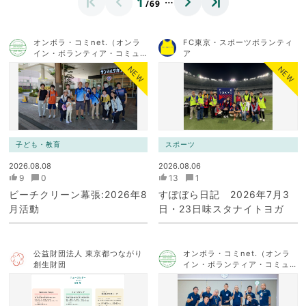
1
/69
オンボラ・コミnet.（オンラ
FC東京・スポーツボランティ
イン・ボランティア・コミュ
ア
ニケーション・ネットワー
NEW
NEW
ク）
子ども・教育
スポーツ
2026.08.08
2026.08.06
9
0
13
1
ビーチクリーン幕張:2026年8
すぽぼら日記 2026年7月3
月活動
日・23日味スタナイトヨガ
公益財団法人 東京都つながり
オンボラ・コミnet.（オンラ
創生財団
イン・ボランティア・コミュ
ニケーション・ネットワー
ク）