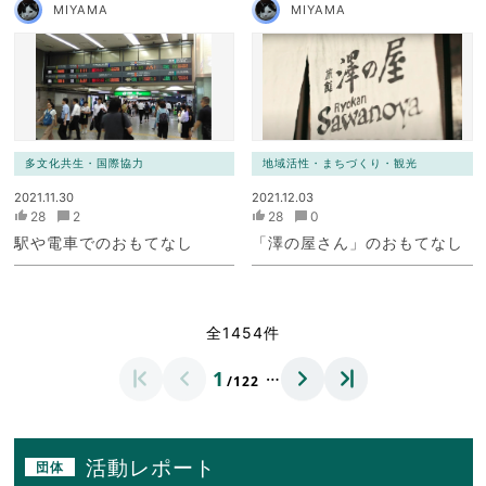
MIYAMA
MIYAMA
多文化共生・国際協力
地域活性・まちづくり・観光
2021.11.30
2021.12.03
28
2
28
0
駅や電車でのおもてなし
「澤の屋さん」のおもてなし
全1454件
…
1
/122
活動レポート
団体