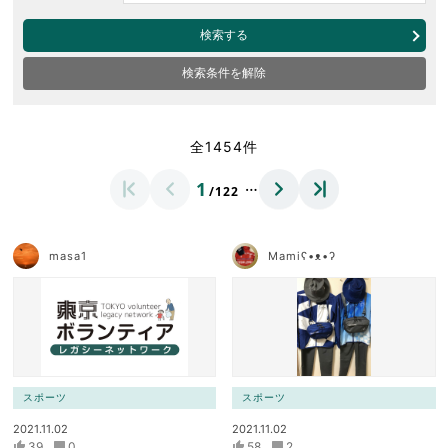
検索する
検索条件を解除
全1454件
…
1
/122
masa1
Mamiʕ•ᴥ•ʔ
スポーツ
スポーツ
2021.11.02
2021.11.02
39
0
58
2