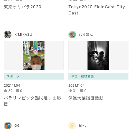
東京オリパラ2020
Tokyo2020 FieldCast City
Cast
KIMIKAZU
むうぽん
スポーツ
環境・動物愛護
2021.11.04
2021.11.04
32
0
31
0
パラリンピック難民選手団応
保護犬猫譲渡活動
援
GG
hiko