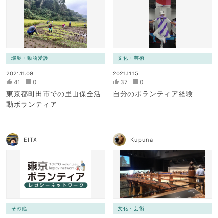
環境・動物愛護
文化・芸術
2021.11.09
2021.11.15
41
0
37
0
東京都町田市での里山保全活
自分のボランティア経験
動ボランティア
EITA
Kupuna
その他
文化・芸術