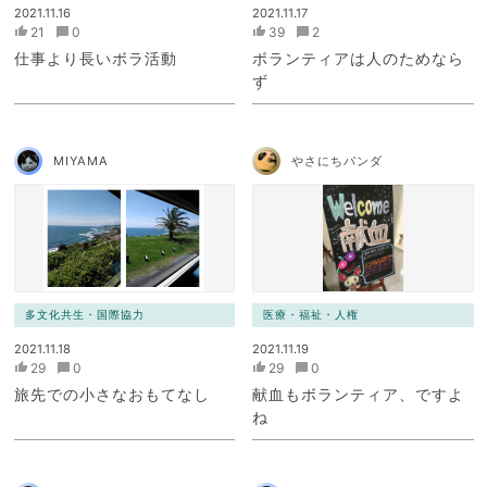
2021.11.16
2021.11.17
21
0
39
2
仕事より長いボラ活動
ボランティアは人のためなら
ず
MIYAMA
やさにちパンダ
多文化共生・国際協力
医療・福祉・人権
2021.11.18
2021.11.19
29
0
29
0
旅先での小さなおもてなし
献血もボランティア、ですよ
ね