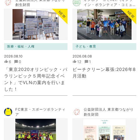
創生財団
イン・ボランティア・コミュ
ニケーション・ネットワー
NEW
NEW
ク）
医療・福祉・人権
子ども・教育
2026.08.10
2026.08.08
6
0
12
1
「東京2020オリンピック・パ
ビーチクリーン幕張:2026年8
ラリンピック５周年記念イベ
月活動
ント」でVLNの案内を行いま
した！
FC東京・スポーツボランティ
公益財団法人 東京都つながり
ア
創生財団