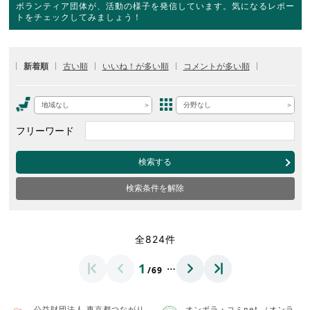
ボランティア団体が、活動の様子を発信しています。気になるレポー
トをチェックしてみましょう！
新着順
古い順
いいね！が多い順
コメントが多い順
地域なし
分野なし
フリーワード
検索する
検索条件を解除
全824件
…
1
/69
公益財団法人 東京都つながり
オンボラ・コミnet.（オンラ