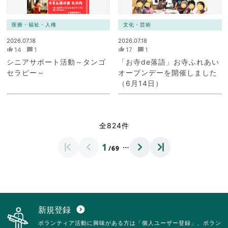
医療・福祉・人権
文化・芸術
2026.07.18
2026.07.18
14
1
17
1
シニアサポート活動～タンゴ
「お寺de落語」お寺ふれあい
セラピー～
オープンデーを開催しました
（6月14日）
全824件
…
1
/69
新規登録
expand_circle_down
ボランティア活動に興味がある方は「個人ユーザー登録」、ボラン