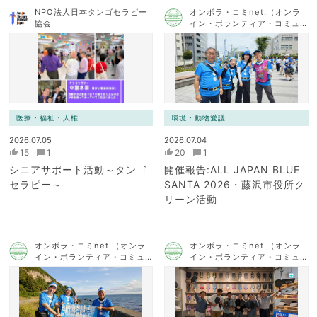
NPO法人日本タンゴセラピー
オンボラ・コミnet.（オンラ
協会
イン・ボランティア・コミュ
ニケーション・ネットワー
ク）
医療・福祉・人権
環境・動物愛護
2026.07.05
2026.07.04
15
1
20
1
シニアサポート活動～タンゴ
開催報告:ALL JAPAN BLUE
セラピー～
SANTA 2026・藤沢市役所ク
リーン活動
オンボラ・コミnet.（オンラ
オンボラ・コミnet.（オンラ
イン・ボランティア・コミュ
イン・ボランティア・コミュ
ニケーション・ネットワー
ニケーション・ネットワー
ク）
ク）