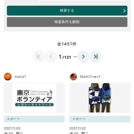
検索する
検索条件を解除
全1451件
…
1
/121
masa1
Mamiʕ•ᴥ•ʔ
スポーツ
スポーツ
2021.11.02
2021.11.02
39
0
58
2