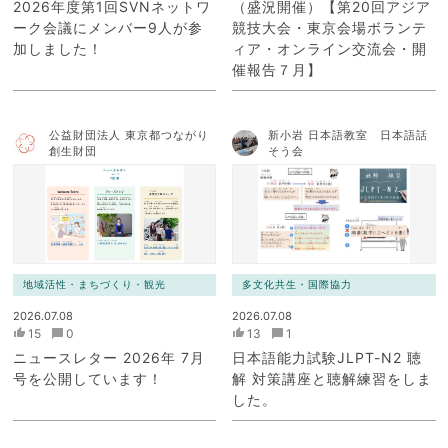
2026年度第1回SVNネットワ
（盛況開催）【第20回アジア
ーク会議にメンバー9人が参
競技大会・東京会場ボランテ
加しました！
ィア・オンライン交流会・開
催報告７月】
公益財団法人 東京都つながり
新小岩 日本語教室 日本語話
創生財団
そう会
地域活性・まちづくり・観光
多文化共生・国際協力
2026.07.08
2026.07.08
15
0
13
1
ニュースレター 2026年 7月
日本語能力試験JLPT-N2 聴
号を公開しています！
解 対策講座と聴解練習をしま
した。