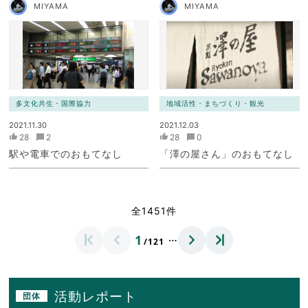
MIYAMA
MIYAMA
多文化共生・国際協力
地域活性・まちづくり・観光
2021.11.30
2021.12.03
28
2
28
0
駅や電車でのおもてなし
「澤の屋さん」のおもてなし
全1451件
…
1
/121
活動レポート
団体