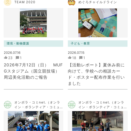
TEAM 2020
めぐろチャイルドライン
環境・動物愛護
子ども・教育
2026.07.16
2026.07.15
23
1
18
1
2026年7月12日（日） MUF
【活動レポート】夏休み前に
Gスタジアム（国立競技場）
向けて、学校への相談カー
周辺美化活動のご報告
ド・ポスター配布作業を行い
ました
オンボラ・コミnet.（オンラ
オンボラ・コミnet.（オンラ
イン・ボランティア・コミュ
イン・ボランティア・コミュ
ニケーション・ネットワー
ニケーション・ネットワー
ク）
ク）