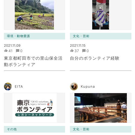
環境・動物愛護
文化・芸術
2021.11.09
2021.11.15
41
0
37
0
東京都町田市での里山保全活
自分のボランティア経験
動ボランティア
EITA
Kupuna
その他
文化・芸術