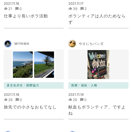
2021.11.16
2021.11.17
21
0
39
2
仕事より長いボラ活動
ボランティアは人のためなら
ず
MIYAMA
やさにちパンダ
多文化共生・国際協力
医療・福祉・人権
2021.11.18
2021.11.19
29
0
29
0
旅先での小さなおもてなし
献血もボランティア、ですよ
ね