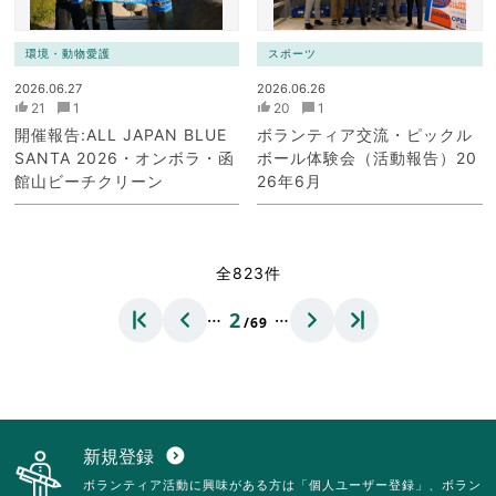
環境・動物愛護
スポーツ
2026.06.27
2026.06.26
21
1
20
1
開催報告:ALL JAPAN BLUE
ボランティア交流・ピックル
SANTA 2026・オンボラ・函
ボール体験会（活動報告）20
館山ビーチクリーン
26年6月
全823件
…
…
2
/69
新規登録
expand_circle_down
ボランティア活動に興味がある方は「個人ユーザー登録」、ボラン