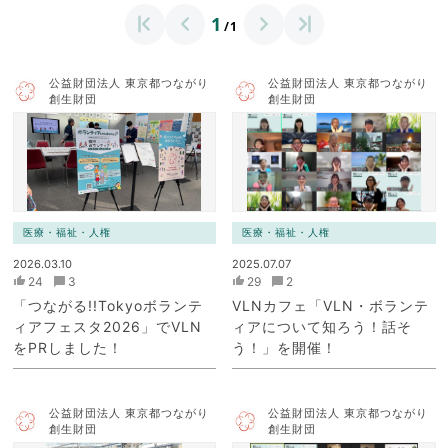
1
/1
公益財団法人 東京都つながり
公益財団法人 東京都つながり
創生財団
創生財団
医療・福祉・人権
医療・福祉・人権
2026.03.10
2025.07.07
24
3
29
2
「つながる!!Tokyoボランテ
VLNカフェ「VLN・ボランテ
ィアフェスタ2026」でVLN
ィアについて知ろう！話そ
をPRしました！
う！」を開催！
公益財団法人 東京都つながり
公益財団法人 東京都つながり
創生財団
創生財団