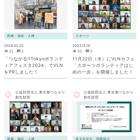
医療・福祉・人権
スポーツ
2024.02.20
2023.12.14
32
2
30
0
「つながる!!Tokyoボランテ
11月22日（水）にVLNカフェ
ィアフェスタ2024」でVLN
「スポーツボランティアはじ
をPRしました！
めの一歩」を開催しました！
公益財団法人 東京都つながり
公益財団法人 東京都つながり
創生財団
創生財団
医療・福祉・人権
多文化共生・国際協力