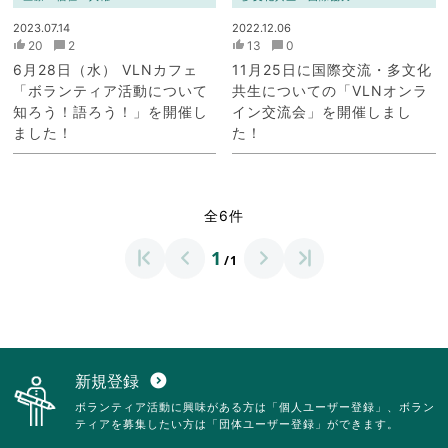
2023.07.14
2022.12.06
20
2
13
0
6月28日（水） VLNカフェ
11月25日に国際交流・多文化
「ボランティア活動について
共生についての「VLNオンラ
知ろう！語ろう！」を開催し
イン交流会」を開催しまし
ました！
た！
全6件
1
/1
新規登録
expand_circle_down
ボランティア活動に興味がある方は「個人ユーザー登録」、ボラン
ティアを募集したい方は「団体ユーザー登録」ができます。