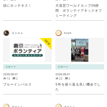
頭にホッチキス！
大道芸ワールドカップIN静
岡 ボランテイアキックオフ
ミーテイング
Ｓｏｍｅ
hooh
NEW
スポーツ
スポーツ
2026.08.07
2026.08.01
13
2
23
2
ブルーインパルス
5年を振り返る良い機会でし
た
まーくん
まーくん