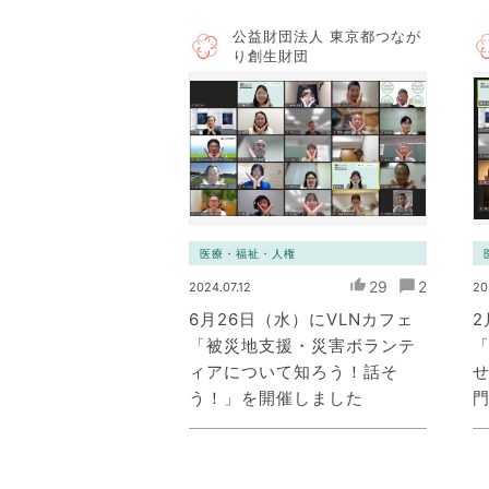
公益財団法人 東京都つなが
り創生財団
医療・福祉・人権
29
2
2024.07.12
20
6月26日（水）にVLNカフェ
2
「被災地支援・災害ボランテ
ィアについて知ろう！話そ
う！」を開催しました