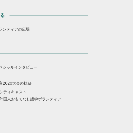
する
ランティアの広場
ペシャルインタビュー
京2020大会の軌跡
シティキャスト
外国人おもてなし語学ボランティア