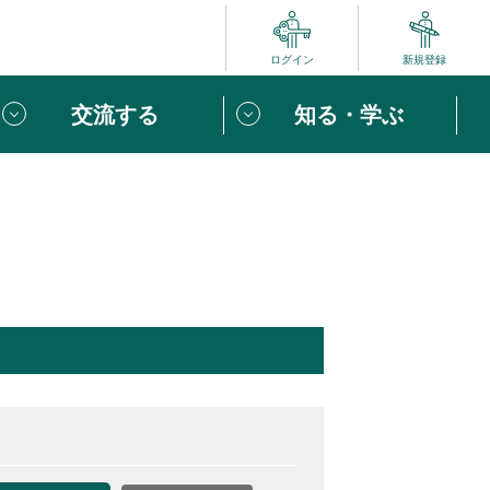
ログイン
新規登録
交流する
知る・学ぶ
ポート
い方は
「団体ユーザー登録」
へ！
ビュー
じめての方へ
めの一歩
心がけたい６つのこと
りなボランティアをチェック！