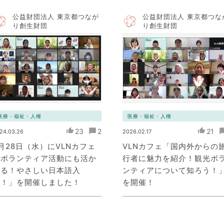
公益財団法人 東京都つなが
公益財団法人 東京都つな
り創生財団
り創生財団
医療・福祉・人権
医療・福祉・人権
23
2
21
24.03.26
2026.02.17
月28日（水）にVLNカフェ
VLNカフェ「国内外からの
「ボランティア活動にも活か
行者に魅力を紹介！観光ボ
せる！やさしい日本語入
ンティアについて知ろう！
門！」を開催しました！
を開催！