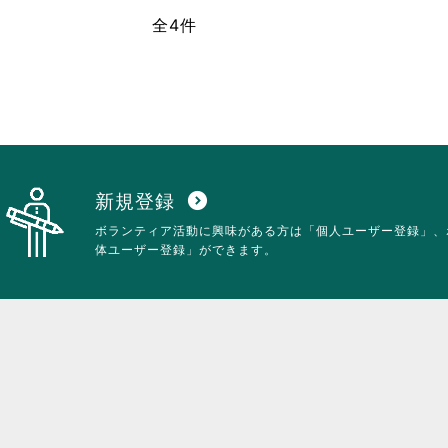
全4件
新規登録
expand_circle_down
ボランティア活動に興味がある方は「個人ユーザー登録」、
体ユーザー登録」ができます。