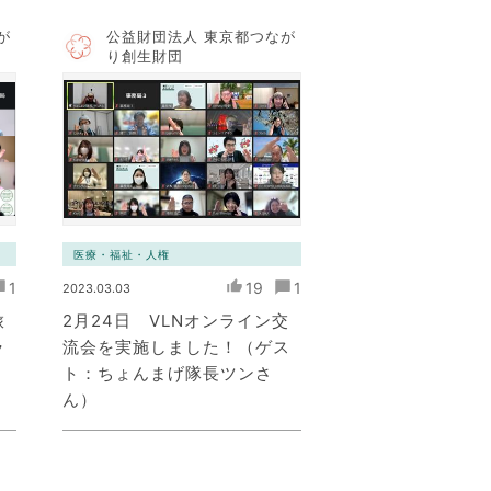
が
公益財団法人 東京都つなが
り創生財団
医療・福祉・人権
1
19
1
2023.03.03
旅
2月24日 VLNオンライン交
ラ
流会を実施しました！（ゲス
」
ト：ちょんまげ隊長ツンさ
ん）