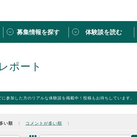
募集情報を探す
体験談を読む
団体紹介
[団体] 活動レ
VLNカフェ
読み物記事
レポート
をしたい方は
「個人ユーザー登録」
・
ボランティアを募集した
トピックス
スペシャルインタ
シーネットワークとは
ボランティアは
どに参加した方のリアルな体験談を掲載中！投稿もお待ちしています。
ボランティアはじ
きること
ボランティアで
活動のヒント
あなたにぴった
多い順
コメントが多い順