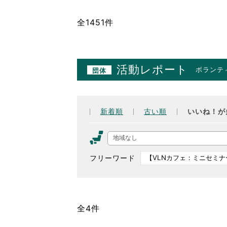
全1451件
活動レポート
ボランテ
団体
新着順
古い順
いいね！が
地域なし
フリーワード
全4件