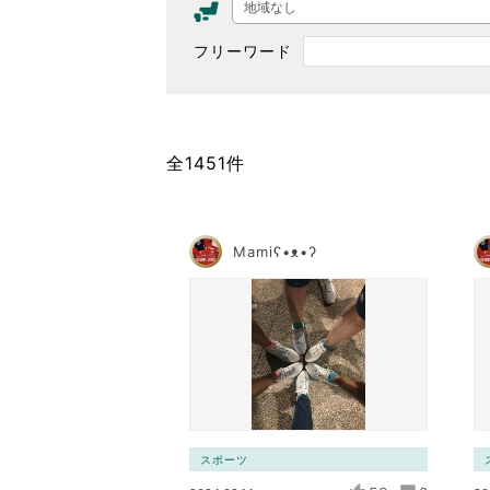
地域なし
東京2020大会の軌跡
フリーワード
シティキャスト
VLNポイントとは
おもてなし語学ボランティ
全1451件
Mamiʕ•ᴥ•ʔ
スポーツ