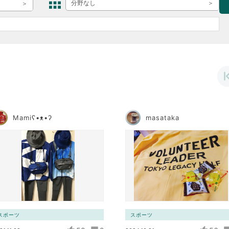
ボランティア みん
分野なし
ボランティア関
中高生が参加で
ア
Mamiʕ•ᴥ•ʔ
masataka
スポーツ
スポーツ