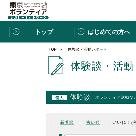
トップ
はじめての方へ
TOP
体験談・活動レポート
募集情報
[個人] 体験談
ボランティアの広場
新着記事一覧
体験談・活動
新規登録
ボランティア
東京ボランティアレガ
体験談
ボランティア活動な
個人
もっと知りたい！VLNでで
新着順
古い順
いいね！が