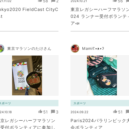
58
2
56
21.11.02
2024.10.21
okyo2020 FieldCast CityC
東京レガシーハーフマラソン
st
024 ランナー受付ボランテ
ア📣
東京マラソンのたけさん
Mamiʕ•ᴥ•ʔ
スポーツ
スポーツ
51
3
51
24.10.18
2024.09.22
東京レガシーハーフマラソン
Paris2024パラリンピック
の受付ボランティアに参加し
会ボランティア