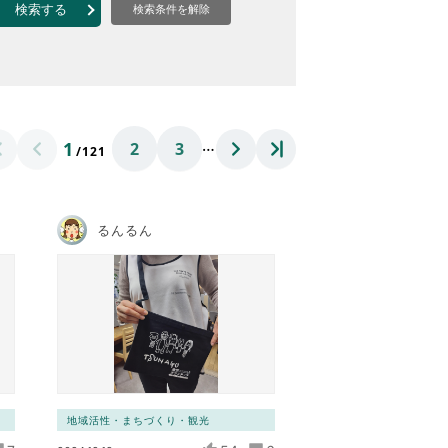
なのVOICE
検索する
検索条件を解除
連ニュース（外部記事）
きるボランティア
…
1
2
3
/121
るんるん
地域活性・まちづくり・観光