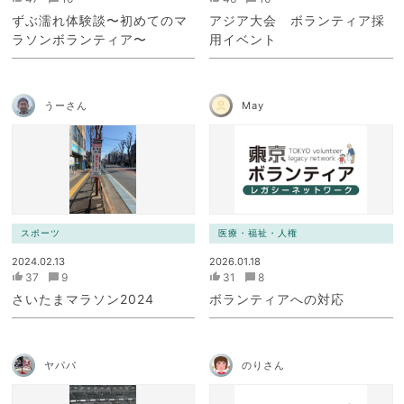
ずぶ濡れ体験談〜初めてのマ
アジア大会 ボランティア採
ラソンボランティア〜
用イベント
うーさん
May
スポーツ
医療・福祉・人権
2024.02.13
2026.01.18
37
9
31
8
さいたまマラソン2024
ボランティアへの対応
ヤパパ
のりさん