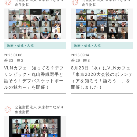
創生財団
創生財団
医療・福祉・人権
医療・福祉・人権
2025.01.06
2023.09.14
33
2
29
3
VLNカフェ「知ってる？デフ
8月23日（水）にVLNカフェ
リンピック～丸山香織選手と
「東京2020大会後のボランテ
話そう！デフバスケットボー
ィアを知ろう！語ろう！」を
ルの魅力～」を開催！
開催しました！
公益財団法人 東京都つながり
創生財団