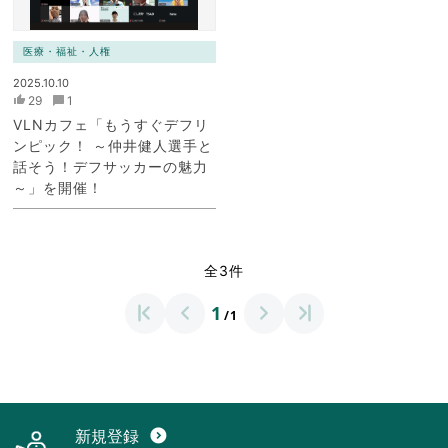
医療・福祉・人権
2025.10.10
29
1
VLNカフェ「もうすぐデフリ
ンピック！ ～仲井健人選手と
話そう！デフサッカーの魅力
～」を開催！
全3件
1
/1
新規登録
expand_circle_down