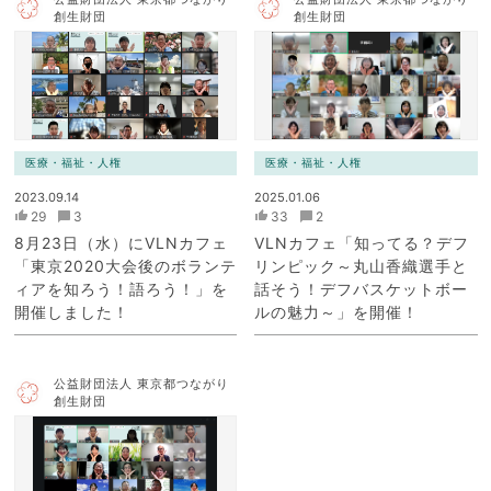
創生財団
創生財団
医療・福祉・人権
医療・福祉・人権
2023.09.14
2025.01.06
29
3
33
2
8月23日（水）にVLNカフェ
VLNカフェ「知ってる？デフ
「東京2020大会後のボランテ
リンピック～丸山香織選手と
ィアを知ろう！語ろう！」を
話そう！デフバスケットボー
開催しました！
ルの魅力～」を開催！
公益財団法人 東京都つながり
創生財団