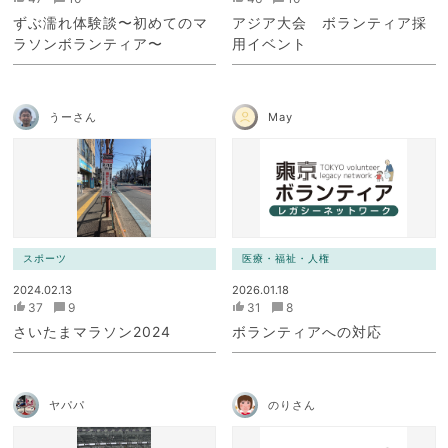
ずぶ濡れ体験談〜初めてのマ
アジア大会 ボランティア採
ラソンボランティア〜
用イベント
うーさん
May
スポーツ
医療・福祉・人権
2024.02.13
2026.01.18
37
9
31
8
さいたまマラソン2024
ボランティアへの対応
ヤパパ
のりさん