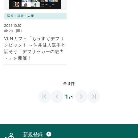
医療・福祉・人権
2025.10.10
29
1
VLNカフェ「もうすぐデフリ
ンピック！ ～仲井健人選手と
話そう！デフサッカーの魅力
～」を開催！
全3件
1
/1
新規登録
expand_circle_down