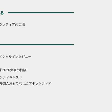
する
ランティアの広場
ペシャルインタビュー
京2020大会の軌跡
シティキャスト
外国人おもてなし語学ボランティア