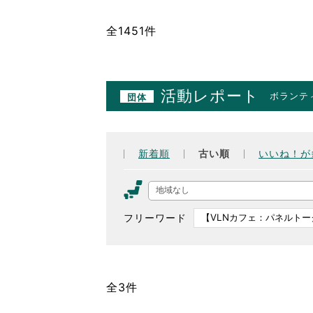
全1451件
活動レポート
ボランテ
団体
新着順
古い順
いいね！が
地域なし
フリーワード
全3件