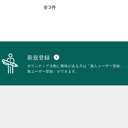
全3件
新規登録
expand_circle_down
ボランティア活動に興味がある方は「個人ユーザー登録」、
体ユーザー登録」ができます。