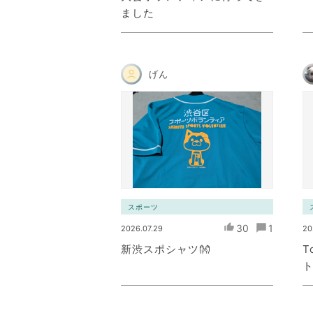
ました
げん
スポーツ
30
1
2026.07.29
20
新渋スポシャツ👐
T