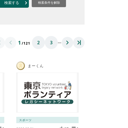
なのVOICE
検索する
検索条件を解除
連ニュース（外部記事）
きるボランティア
…
1
2
3
/121
まーくん
スポーツ