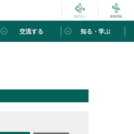
ログイン
新規登録
交流する
知る・学ぶ
ポート
い方は
「団体ユーザー登録」
へ！
ビュー
じめての方へ
めの一歩
心がけたい６つのこと
りなボランティアをチェック！