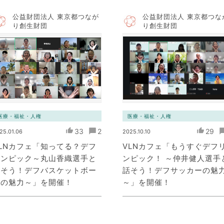
公益財団法人 東京都つなが
公益財団法人 東京都つな
り創生財団
り創生財団
医療・福祉・人権
医療・福祉・人権
33
2
29
25.01.06
2025.10.10
LNカフェ「知ってる？デフ
VLNカフェ「もうすぐデフ
リンピック～丸山香織選手と
ンピック！ ～仲井健人選手
話そう！デフバスケットボー
話そう！デフサッカーの魅
ルの魅力～」を開催！
～」を開催！