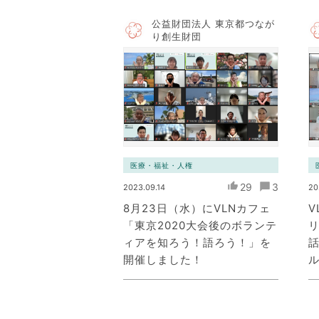
公益財団法人 東京都つなが
り創生財団
医療・福祉・人権
29
3
2023.09.14
20
8月23日（水）にVLNカフェ
V
「東京2020大会後のボランテ
ィアを知ろう！語ろう！」を
開催しました！