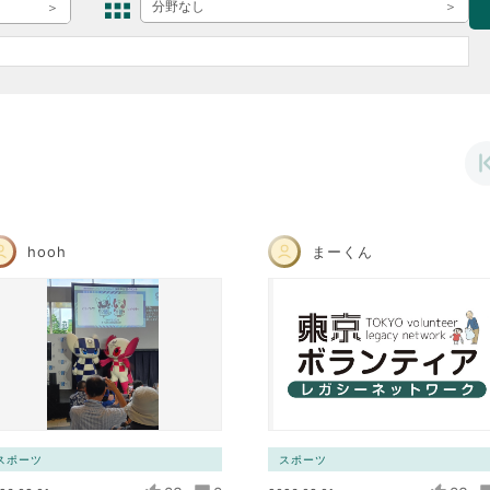
ボランティア みん
分野なし
ボランティア関
中高生が参加で
ア
hooh
まーくん
スポーツ
スポーツ