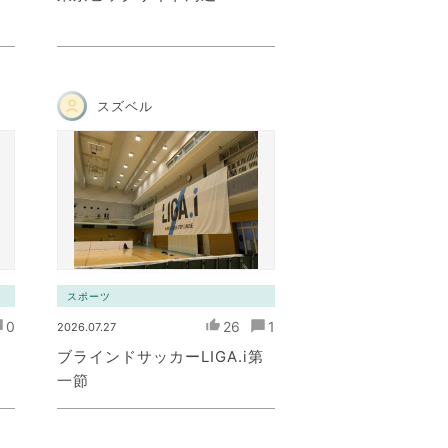
スズベル
スポーツ
0
26
1
2026.07.27
ブラインドサッカーLIGA.i第
一節