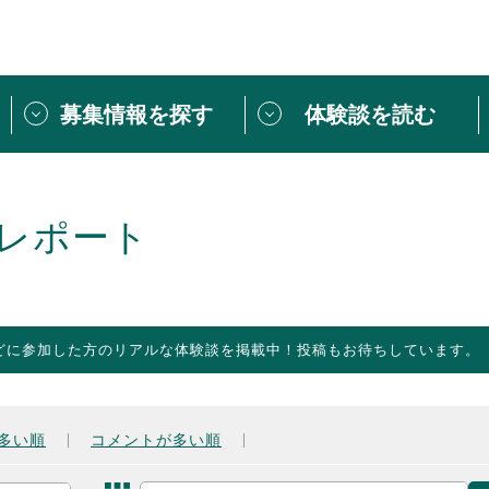
募集情報を探す
体験談を読む
団体紹介
[団体] 活動レ
VLNカフェ
読み物記事
レポート
をしたい方は
「個人ユーザー登録」
・
ボランティアを募集した
トピックス
スペシャルインタ
シーネットワークとは
ボランティアは
どに参加した方のリアルな体験談を掲載中！投稿もお待ちしています。
ボランティアはじ
きること
ボランティアで
活動のヒント
あなたにぴった
多い順
コメントが多い順