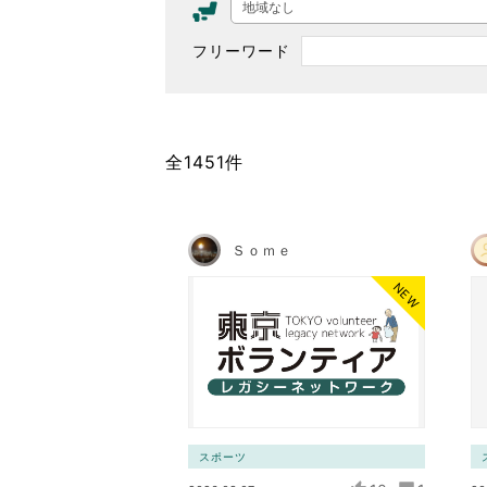
地域なし
東京2020大会の軌跡
フリーワード
シティキャスト
VLNポイントとは
おもてなし語学ボランティ
全1451件
Ｓｏｍｅ
NEW
スポーツ