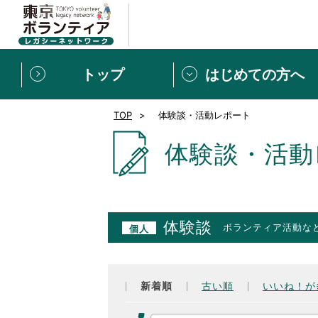
トップ
はじめての方へ
TOP
体験談・活動レポート
募集情報
[個人] 体験談
ボランティアの広場
新着記事一覧
体験談・活動
新規登録
ボランティア
東京ボランティアレガ
体験談
ボランティア活動な
個人
もっと知りたい！VLNでで
新着順
古い順
いいね！が