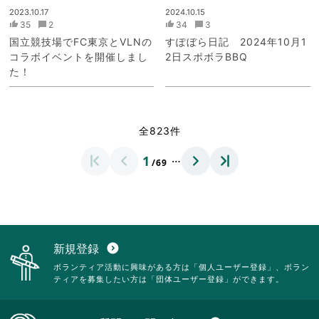
2023.10.17
2024.10.15
35
2
34
3
国立競技場でFC東京とVLNの
すぽぼら日記 2024年10月1
コラボイベントを開催しまし
2日スポボラBBQ
た！
全823件
…
1
/69
新規登録
expand_circle_down
ボランティア活動に興味がある方は「個人ユーザー登録」、ボラン
ティアを募集したい方は「団体ユーザー登録」ができます。