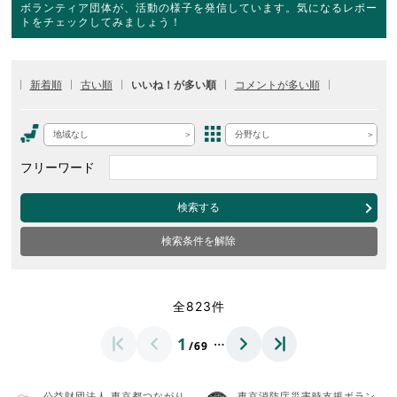
ボランティア団体が、活動の様子を発信しています。気になるレポー
トをチェックしてみましょう！
新着順
古い順
いいね！が多い順
コメントが多い順
地域なし
分野なし
フリーワード
検索する
検索条件を解除
全823件
…
1
/69
公益財団法人 東京都つながり
東京消防庁災害時支援ボラン