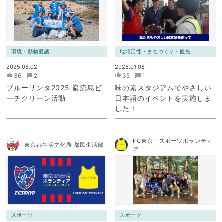
ク）
環境・動物愛護
地域活性・まちづくり・観光
2025.08.02
2025.01.08
36
2
35
1
ブルーサンタ2025 巌流島ビ
味の素スタジアムでやさしい
ーチクリーン活動
日本語のイベントを実施しま
した！
FC東京・スポーツボランティ
東京都生活文化局 都民生活部
ア
スポーツ
スポーツ