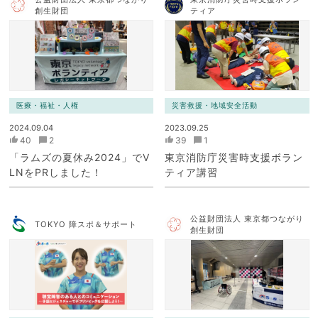
創生財団
ティア
医療・福祉・人権
災害救援・地域安全活動
2024.09.04
2023.09.25
40
2
39
1
「ラムズの夏休み2024」でV
東京消防庁災害時支援ボラン
LNをPRしました！
ティア講習
公益財団法人 東京都つながり
TOKYO 障スポ＆サポート
創生財団