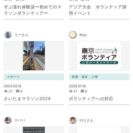
ずぶ濡れ体験談〜初めてのマ
アジア大会 ボランティア採
ラソンボランティア〜
用イベント
うーさん
May
スポーツ
医療・福祉・人権
2024.02.13
2026.01.18
37
9
31
8
さいたまマラソン2024
ボランティアへの対応
ヤパパ
のりさん