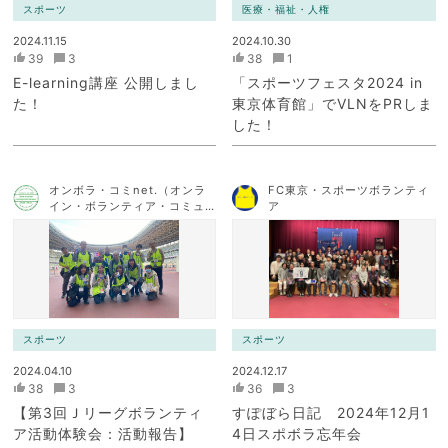
スポーツ
医療・福祉・人権
2024.11.15
2024.10.30
39
3
38
1
E-learning講座 公開しまし
「スポーツフェスタ2024 in
た！
東京体育館」でVLNをPRしま
した！
オンボラ・コミnet.（オンラ
FC東京・スポーツボランティ
イン・ボランティア・コミュ
ア
ニケーション・ネットワー
ク）
スポーツ
スポーツ
2024.04.10
2024.12.17
38
3
36
3
【第3回Ｊリーグボランティ
すぽぼら日記 2024年12月1
ア活動体験会：活動報告】
4日スポボラ忘年会