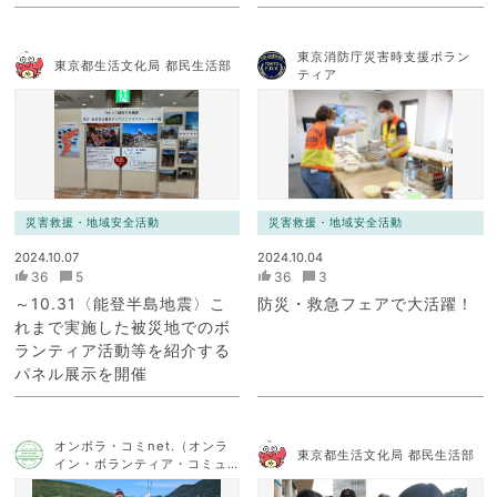
東京消防庁災害時支援ボラン
東京都生活文化局 都民生活部
ティア
災害救援・地域安全活動
災害救援・地域安全活動
2024.10.07
2024.10.04
36
5
36
3
～10.31〈能登半島地震〉こ
防災・救急フェアで大活躍！
れまで実施した被災地でのボ
ランティア活動等を紹介する
パネル展示を開催
オンボラ・コミnet.（オンラ
東京都生活文化局 都民生活部
イン・ボランティア・コミュ
ニケーション・ネットワー