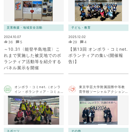
災害救援・地域安全活動
子ども・教育
2024.10.07
2025.12.02
36
5
29
4
～10.31〈能登半島地震〉こ
【第13回 オンボラ・コミnet.
れまで実施した被災地でのボ
ボランティアの集い(開催報
ランティア活動等を紹介する
告)】
パネル展示を開催
オンボラ・コミnet.（オンラ
東京学芸大学附属国際中等教
イン・ボランティア・コミュ
育学校ソーシャルアクション
ニケーション・ネットワー
チーム
ク）
スポーツ
その他