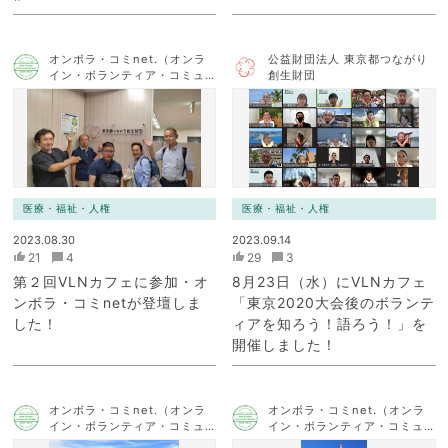
オンボラ・コミnet.（オンラ
公益財団法人 東京都つながり
イン・ボランティア・コミュ
創生財団
ニケーション・ネットワー
ク）
医療・福祉・人権
医療・福祉・人権
2023.08.30
2023.09.14
21
4
29
3
第２回VLNカフェに参加・オ
8月23日（水）にVLNカフェ
ンボラ・コミnetが登壇しま
「東京2020大会後のボランテ
した！
ィアを知ろう！語ろう！」を
開催しました！
オンボラ・コミnet.（オンラ
オンボラ・コミnet.（オンラ
イン・ボランティア・コミュ
イン・ボランティア・コミュ
ニケーション・ネットワー
ニケーション・ネットワー