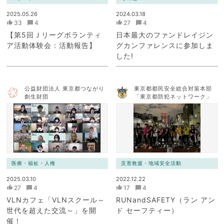
2025.05.26
2024.03.18
33
4
27
4
【第5回Ｊリーグボランティ
日本最大のファンドレイジン
ア活動体験会：活動報告】
グカンファレンスに参加しま
した!
公益財団法人 東京都つながり
東京都都民安全総合対策本部
創生財団
「東京都防犯ネットワーク」
医療・福祉・人権
災害救援・地域安全活動
2025.03.10
2022.12.22
27
4
17
4
VLNカフェ「VLNスクール～
RUNandSAFETY（ラン アン
世代を超えた交流～」を開
ド セーフティー）
催！