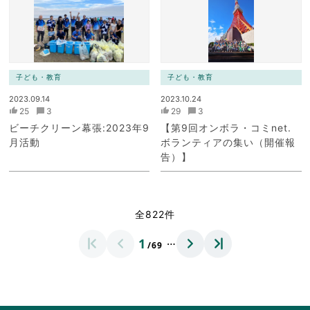
ク）
ク）
子ども・教育
子ども・教育
2023.09.14
2023.10.24
25
3
29
3
ビーチクリーン幕張:2023年9
【第9回オンボラ・コミnet.
月活動
ボランティアの集い（開催報
告）】
全822件
…
1
/69