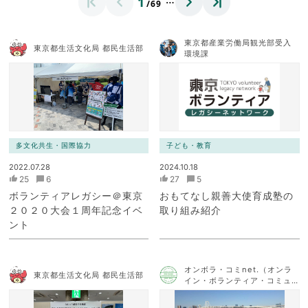
1
/69
東京都産業労働局観光部受入
東京都生活文化局 都民生活部
環境課
多文化共生・国際協力
子ども・教育
2022.07.28
2024.10.18
25
6
27
5
ボランティアレガシー＠東京
おもてなし親善大使育成塾の
２０２０大会１周年記念イベ
取り組み紹介
ント
オンボラ・コミnet.（オンラ
東京都生活文化局 都民生活部
イン・ボランティア・コミュ
ニケーション・ネットワー
ク）