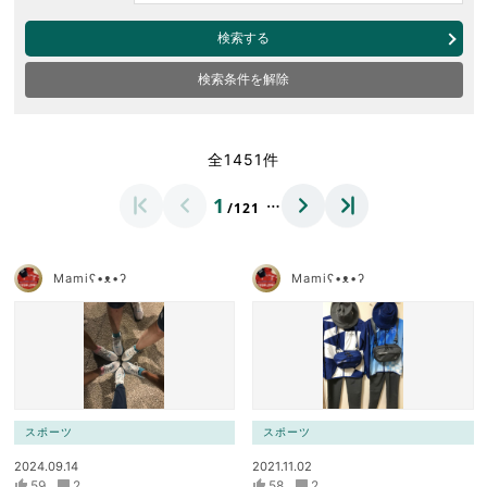
検索する
検索条件を解除
全1451件
…
1
/121
Mamiʕ•ᴥ•ʔ
Mamiʕ•ᴥ•ʔ
スポーツ
スポーツ
2024.09.14
2021.11.02
59
2
58
2