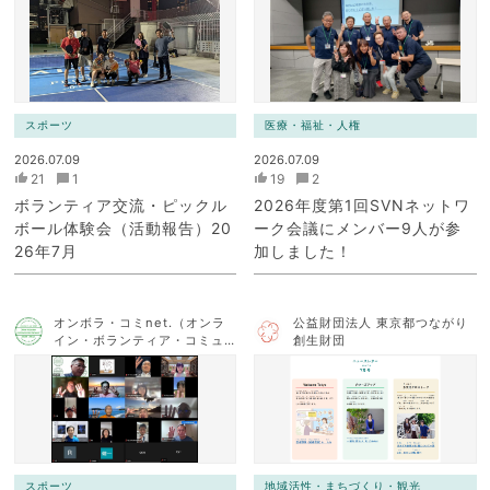
ク）
ク）
スポーツ
医療・福祉・人権
2026.07.09
2026.07.09
21
1
19
2
ボランティア交流・ピックル
2026年度第1回SVNネットワ
ボール体験会（活動報告）20
ーク会議にメンバー9人が参
26年7月
加しました！
オンボラ・コミnet.（オンラ
公益財団法人 東京都つながり
イン・ボランティア・コミュ
創生財団
ニケーション・ネットワー
ク）
スポーツ
地域活性・まちづくり・観光