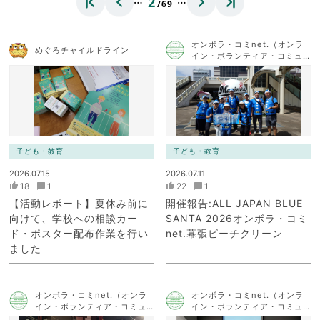
2
/69
オンボラ・コミnet.（オンラ
めぐろチャイルドライン
イン・ボランティア・コミュ
ニケーション・ネットワー
ク）
子ども・教育
子ども・教育
2026.07.15
2026.07.11
18
1
22
1
【活動レポート】夏休み前に
開催報告:ALL JAPAN BLUE
向けて、学校への相談カー
SANTA 2026オンボラ・コミ
ド・ポスター配布作業を行い
net.幕張ビーチクリーン
ました
オンボラ・コミnet.（オンラ
オンボラ・コミnet.（オンラ
イン・ボランティア・コミュ
イン・ボランティア・コミュ
ニケーション・ネットワー
ニケーション・ネットワー