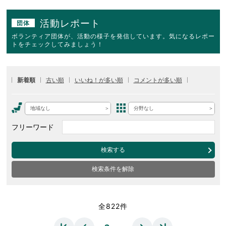
活動レポート
団体
ボランティア団体が、活動の様子を発信しています。気になるレポー
トをチェックしてみましょう！
新着順
古い順
いいね！が多い順
コメントが多い順
地域なし
分野なし
フリーワード
検索する
検索条件を解除
全822件
…
…