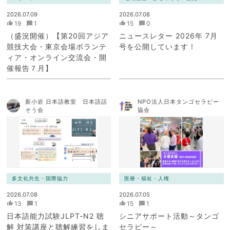
2026.07.09
2026.07.08
19
1
15
0
（盛況開催）【第20回アジア
ニュースレター 2026年 7月
競技大会・東京会場ボランテ
号を公開しています！
ィア・オンライン交流会・開
催報告７月】
新小岩 日本語教室 日本語話
NPO法人日本タンゴセラピー
そう会
協会
多文化共生・国際協力
医療・福祉・人権
2026.07.08
2026.07.05
13
1
15
1
日本語能力試験JLPT-N2 聴
シニアサポート活動～タンゴ
解 対策講座と聴解練習をしま
セラピー～