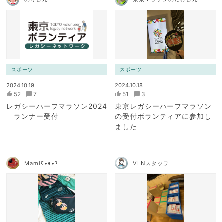
スポーツ
スポーツ
2024.10.19
2024.10.18
52
7
51
3
レガシーハーフマラソン2024
東京レガシーハーフマラソン
ランナー受付
の受付ボランティアに参加し
ました
Mamiʕ•ᴥ•ʔ
VLNスタッフ