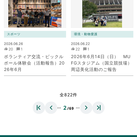
ク）
スポーツ
環境・動物愛護
2026.06.26
2026.06.22
20
1
22
1
ボランティア交流・ピックル
2026年6月14日（日） MU
ボール体験会（活動報告）20
FGスタジアム（国立競技場）
26年6月
周辺美化活動のご報告
全822件
…
…
2
/69