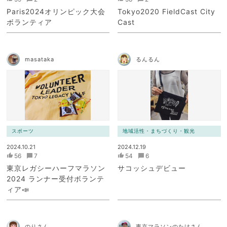
Paris2024オリンピック大会
Tokyo2020 FieldCast City
ボランティア
Cast
masataka
るんるん
スポーツ
地域活性・まちづくり・観光
2024.10.21
2024.12.19
56
7
54
6
東京レガシーハーフマラソン
サコッシュデビュー
2024 ランナー受付ボランテ
ィア📣
のりさん
東京マラソンのたけさん