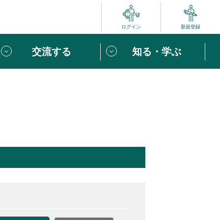
ログイン
新規登録
交流する
知る・学ぶ
ポート
い方は
「団体ユーザー登録」
へ！
ビュー
じめての方へ
めの一歩
心がけたい６つのこと
りなボランティアをチェック！