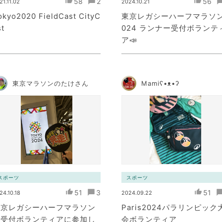
58
2
56
21.11.02
2024.10.21
okyo2020 FieldCast CityC
東京レガシーハーフマラソン
st
024 ランナー受付ボランテ
ア📣
東京マラソンのたけさん
Mamiʕ•ᴥ•ʔ
スポーツ
スポーツ
51
3
51
24.10.18
2024.09.22
東京レガシーハーフマラソン
Paris2024パラリンピック
の受付ボランティアに参加し
会ボランティア