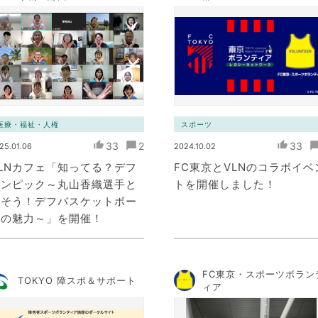
医療・福祉・人権
スポーツ
33
2
33
25.01.06
2024.10.02
LNカフェ「知ってる？デフ
FC東京とVLNのコラボイベ
リンピック～丸山香織選手と
トを開催しました！
話そう！デフバスケットボー
ルの魅力～」を開催！
FC東京・スポーツボラン
TOKYO 障スポ＆サポート
ィア