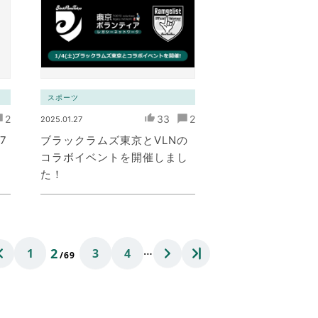
スポーツ
2
33
2
2025.01.27
7
ブラックラムズ東京とVLNの
コラボイベントを開催しまし
た！
…
2
1
3
4
/69