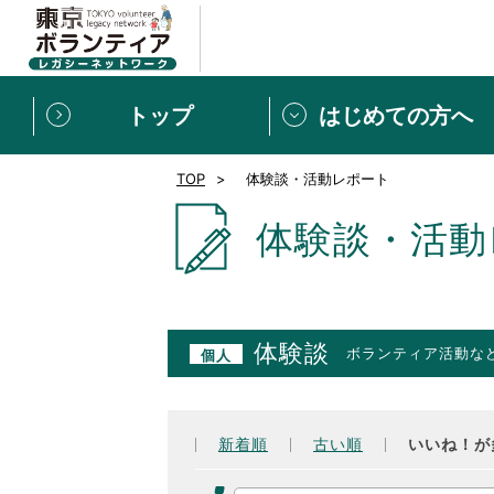
トップ
はじめての方へ
TOP
体験談・活動レポート
募集情報
[個人] 体験談
ボランティアの広場
新着記事一覧
体験談・活動
新規登録
ボランティア
東京ボランティアレガ
体験談
ボランティア活動な
個人
もっと知りたい！VLNでで
新着順
古い順
いいね！が