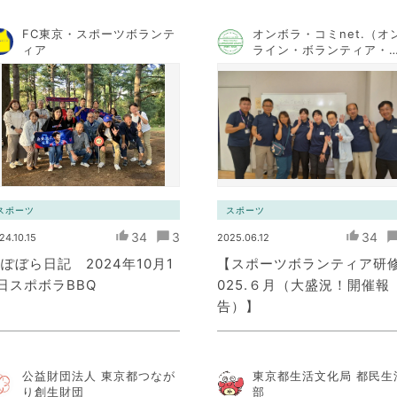
FC東京・スポーツボランテ
オンボラ・コミnet.（オ
ィア
ライン・ボランティア・
ミュニケーション・ネッ
ワーク）
スポーツ
スポーツ
34
3
34
24.10.15
2025.06.12
ぽぼら日記 2024年10月1
【スポーツボランティア研修
日スポボラBBQ
025.６月（大盛況！開催報
告）】
公益財団法人 東京都つなが
東京都生活文化局 都民生
り創生財団
部