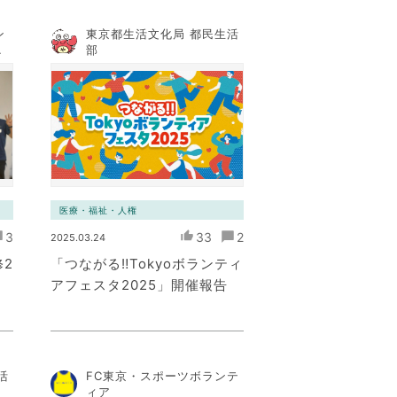
ン
東京都生活文化局 都民生活
コ
部
ト
医療・福祉・人権
3
33
2
2025.03.24
2
「つながる‼Tokyoボランティ
アフェスタ2025」開催報告
活
FC東京・スポーツボランテ
ィア