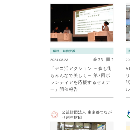
環境・動物愛護
33
2
2024.08.23
20
「デコ活アクション ～森も街
V
もみんなで美しく～ 第7回ボ
ランティアを応援するセミナ
ー」開催報告
公益財団法人 東京都つなが
り創生財団