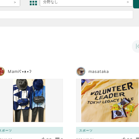
ボランティア みん
分野なし
ボランティア関
中高生が参加で
ア
Mamiʕ•ᴥ•ʔ
masataka
スポーツ
スポーツ