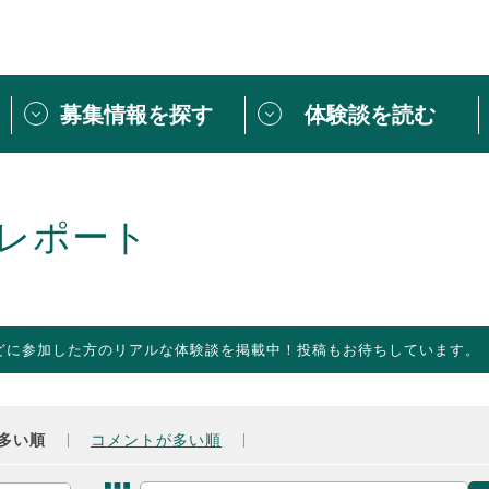
募集情報を探す
体験談を読む
団体紹介
[団体] 活動レ
VLNカフェ
読み物記事
レポート
をしたい方は
「個人ユーザー登録」
・
ボランティアを募集した
トピックス
スペシャルインタ
シーネットワークとは
ボランティアは
どに参加した方のリアルな体験談を掲載中！投稿もお待ちしています。
ボランティアはじ
きること
ボランティアで
活動のヒント
あなたにぴった
多い順
コメントが多い順