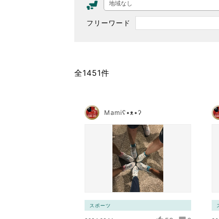
地域なし
東京2020大会の軌跡
フリーワード
シティキャスト
VLNポイントとは
おもてなし語学ボランティ
全1451件
Mamiʕ•ᴥ•ʔ
スポーツ