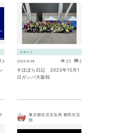
スポーツ
3
33
2
2023.10.08
ン
すぽぼら日記 2023年10月1
日ガンバ大阪戦
テ
東京都生活文化局 都民生活
部