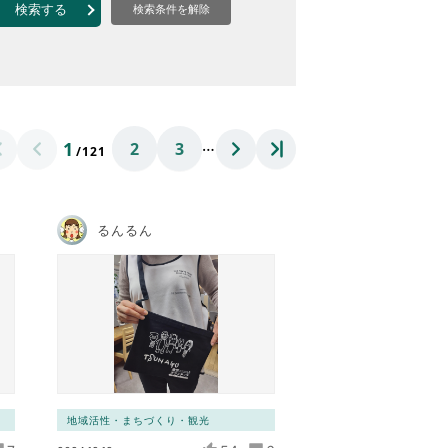
なのVOICE
検索する
検索条件を解除
連ニュース（外部記事）
きるボランティア
…
1
2
3
/121
るんるん
地域活性・まちづくり・観光