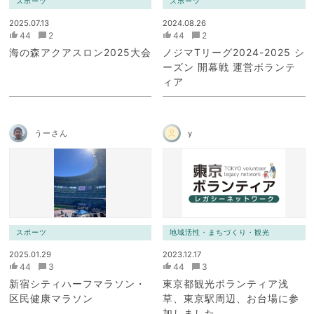
スポーツ
スポーツ
2025.07.13
2024.08.26
44
2
44
2
海の森アクアスロン2025大会
ノジマTリーグ2024-2025 シ
ーズン 開幕戦 運営ボランテ
ィア
うーさん
y
スポーツ
地域活性・まちづくり・観光
2025.01.29
2023.12.17
44
3
44
3
新宿シティハーフマラソン・
東京都観光ボランティア浅
区民健康マラソン
草、東京駅周辺、お台場に参
加しました。