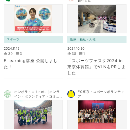
創生財団
スポーツ
医療・福祉・人権
2024.11.15
2024.10.30
39
3
38
1
E-learning講座 公開しまし
「スポーツフェスタ2024 in
た！
東京体育館」でVLNをPRしま
した！
オンボラ・コミnet.（オンラ
FC東京・スポーツボランティ
イン・ボランティア・コミュ
ア
ニケーション・ネットワー
ク）