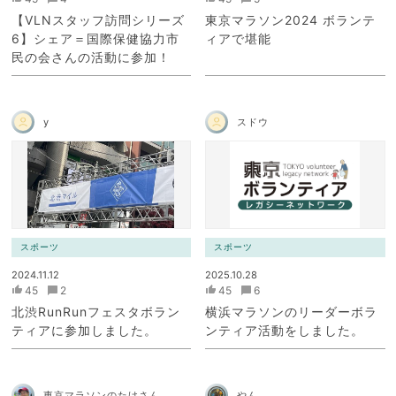
【VLNスタッフ訪問シリーズ
東京マラソン2024 ボランテ
6】シェア＝国際保健協力市
ィアで堪能
民の会さんの活動に参加！
y
スドウ
スポーツ
スポーツ
2024.11.12
2025.10.28
45
2
45
6
北渋RunRunフェスタボラン
横浜マラソンのリーダーボラ
ティアに参加しました。
ンティア活動をしました。
東京マラソンのたけさん
やん