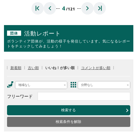
…
…
4
/121
活動レポート
団体
ボランティア団体が、活動の様子を発信しています。気になるレポー
トをチェックしてみましょう！
新着順
古い順
いいね！が多い順
コメントが多い順
地域なし
分野なし
フリーワード
検索する
検索条件を解除