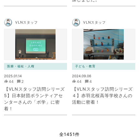
VLNスタッフ
VLNスタッフ
医療・福祉・人権
子ども・教育
2025.01.14
2024.09.06
44
2
44
4
【VLNスタッフ訪問シリーズ
【VLNスタッフ訪問シリーズ
5】日本財団ボランティアセ
４】赤羽北桜高等学校さんの
ンターさんの「ボ学」に密
活動に密着！
着！
全1451件