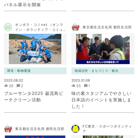
パネル展示を開催
オンボラ・コミnet.（オンラ
東京都生活文化局 都民生活部
イン・ボランティア・コミュ
ニケーション・ネットワー
ク）
環境・動物愛護
地域活性・まちづくり・観光
2025.08.02
2025.01.08
36
2
35
1
ブルーサンタ2025 巌流島ビ
味の素スタジアムでやさしい
ーチクリーン活動
日本語のイベントを実施しま
した！
FC東京・スポーツボランティ
東京都生活文化局 都民生活部
ア