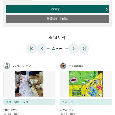
検索する
検索条件を解除
全1451件
…
…
4
/121
VLNスタッフ
masataka
医療・福祉・人権
スポーツ
2025.02.19
2024.03.25
45
4
45
5