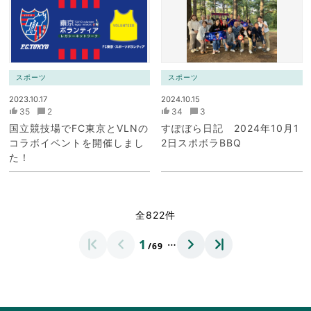
スポーツ
スポーツ
2023.10.17
2024.10.15
35
2
34
3
国立競技場でFC東京とVLNの
すぽぼら日記 2024年10月1
コラボイベントを開催しまし
2日スポボラBBQ
た！
全822件
…
1
/69