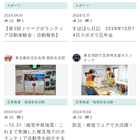
スポーツ
スポーツ
2024.04.10
2024.12.17
38
3
36
3
【第3回Ｊリーグボランティ
すぽぼら日記 2024年12月1
ア活動体験会：活動報告】
4日スポボラ忘年会
東京消防庁災害時支援ボラン
東京都生活文化局 都民生活部
ティア
災害救援・地域安全活動
災害救援・地域安全活動
2024.10.07
2024.10.04
36
5
36
3
～10.31〈能登半島地震〉こ
防災・救急フェアで大活躍！
れまで実施した被災地でのボ
ランティア活動等を紹介する