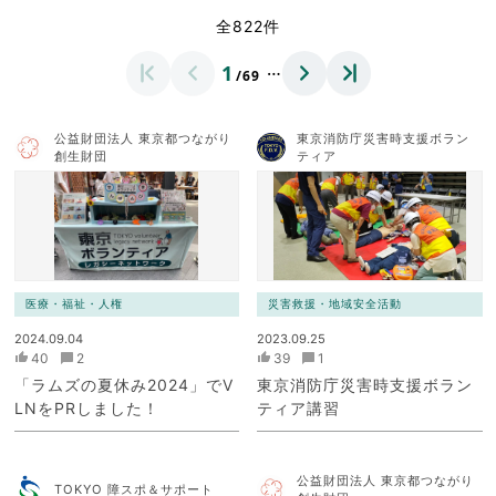
全822件
…
1
/69
公益財団法人 東京都つながり
東京消防庁災害時支援ボラン
創生財団
ティア
医療・福祉・人権
災害救援・地域安全活動
2024.09.04
2023.09.25
40
2
39
1
「ラムズの夏休み2024」でV
東京消防庁災害時支援ボラン
LNをPRしました！
ティア講習
公益財団法人 東京都つながり
TOKYO 障スポ＆サポート