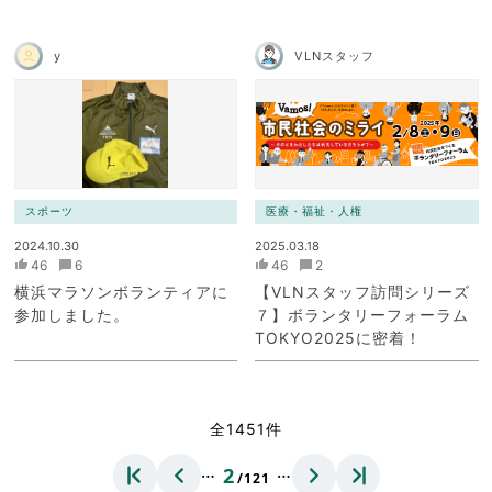
y
VLNスタッフ
スポーツ
医療・福祉・人権
2024.10.30
2025.03.18
46
6
46
2
横浜マラソンボランティアに
【VLNスタッフ訪問シリーズ
参加しました。
７】ボランタリーフォーラム
TOKYO2025に密着！
全1451件
…
…
2
/121