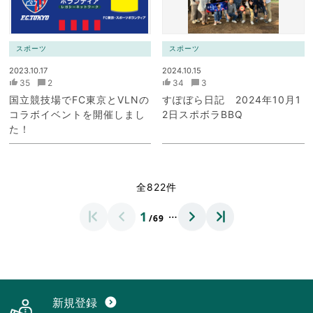
スポーツ
スポーツ
2023.10.17
2024.10.15
35
2
34
3
国立競技場でFC東京とVLNの
すぽぼら日記 2024年10月1
コラボイベントを開催しまし
2日スポボラBBQ
た！
全822件
…
1
/69
新規登録
expand_circle_down