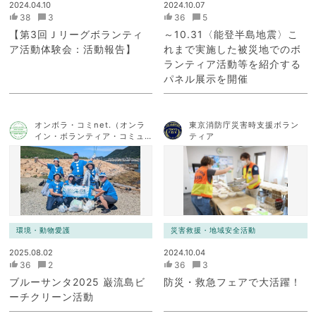
2024.04.10
2024.10.07
38
3
36
5
【第3回Ｊリーグボランティ
～10.31〈能登半島地震〉こ
ア活動体験会：活動報告】
れまで実施した被災地でのボ
ランティア活動等を紹介する
パネル展示を開催
オンボラ・コミnet.（オンラ
東京消防庁災害時支援ボラン
イン・ボランティア・コミュ
ティア
ニケーション・ネットワー
ク）
環境・動物愛護
災害救援・地域安全活動
2025.08.02
2024.10.04
36
2
36
3
ブルーサンタ2025 巌流島ビ
防災・救急フェアで大活躍！
ーチクリーン活動