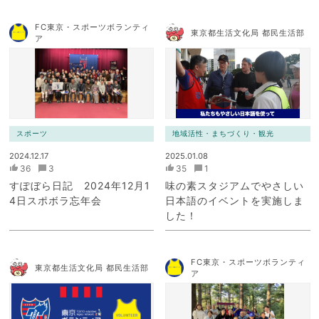
FC東京・スポーツボランティ
東京都生活文化局 都民生活部
ア
スポーツ
地域活性・まちづくり・観光
2024.12.17
2025.01.08
36
3
35
1
すぽぼら日記 2024年12月1
味の素スタジアムでやさしい
4日スポボラ忘年会
日本語のイベントを実施しま
した！
FC東京・スポーツボランティ
東京都生活文化局 都民生活部
ア