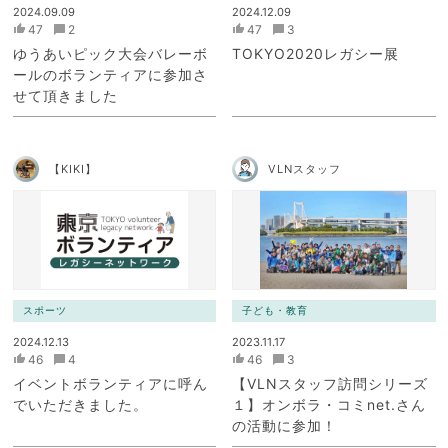
2024.09.09
2024.12.09
47
2
47
3
ゆうあいピック大会バレーボ
TOKYO2020レガシー展
ールのボランティアに参加さ
せて頂きました
【KIKI】
VLNスタッフ
スポーツ
子ども・教育
2024.12.13
2023.11.17
46
4
46
3
イベントボランティアに呼ん
【VLNスタッフ訪問シリーズ
でいただきました。
１】オンボラ・コミnet.さん
の活動に参加！