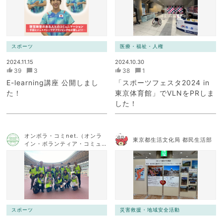
スポーツ
医療・福祉・人権
2024.11.15
2024.10.30
39
3
38
1
E-learning講座 公開しまし
「スポーツフェスタ2024 in
た！
東京体育館」でVLNをPRしま
した！
オンボラ・コミnet.（オンラ
東京都生活文化局 都民生活部
イン・ボランティア・コミュ
ニケーション・ネットワー
ク）
スポーツ
災害救援・地域安全活動