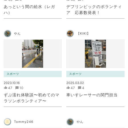
あっという間の給水（レガ
デフリンピックのボランティ
ハ）
ア 応募数発表！
やん
【KIKI】
スポーツ
スポーツ
2023.10.16
2025.03.02
47
10
47
4
ずぶ濡れ体験談〜初めてのマ
車いすレーサーの関門担当
ラソンボランティア〜
Tommy246
やん