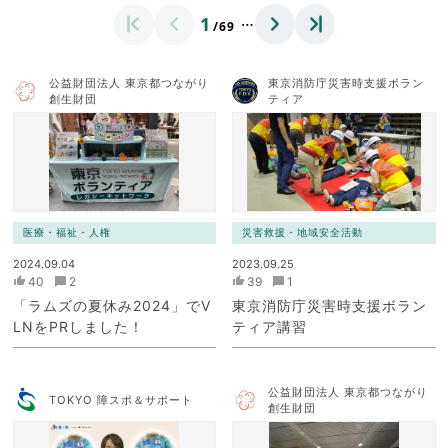
…
1
/69
公益財団法人 東京都つながり
東京消防庁災害時支援ボラン
創生財団
ティア
医療・福祉・人権
災害救援・地域安全活動
2024.09.04
2023.09.25
40
2
39
1
「ラムズの夏休み2024」でV
東京消防庁災害時支援ボラン
LNをPRしました！
ティア講習
公益財団法人 東京都つながり
TOKYO 障スポ＆サポート
創生財団