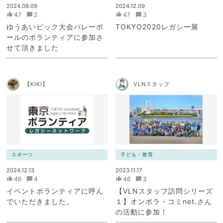
2024.09.09
2024.12.09
47
2
47
3
ゆうあいピック大会バレーボ
TOKYO2020レガシー展
ールのボランティアに参加さ
せて頂きました
【KIKI】
VLNスタッフ
スポーツ
子ども・教育
2024.12.13
2023.11.17
46
4
46
3
イベントボランティアに呼ん
【VLNスタッフ訪問シリーズ
でいただきました。
１】オンボラ・コミnet.さん
の活動に参加！