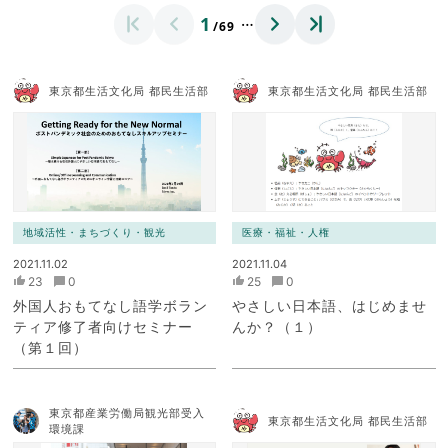
…
1
/69
東京都生活文化局 都民生活部
東京都生活文化局 都民生活部
地域活性・まちづくり・観光
医療・福祉・人権
2021.11.02
2021.11.04
23
0
25
0
外国人おもてなし語学ボラン
やさしい日本語、はじめませ
ティア修了者向けセミナー
んか？（１）
（第１回）
東京都産業労働局観光部受入
東京都生活文化局 都民生活部
環境課