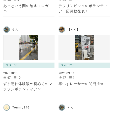
あっという間の給水（レガ
デフリンピックのボランティ
ハ）
ア 応募数発表！
やん
【KIKI】
スポーツ
スポーツ
2023.10.16
2025.03.02
47
10
47
4
ずぶ濡れ体験談〜初めてのマ
車いすレーサーの関門担当
ラソンボランティア〜
Tommy246
やん