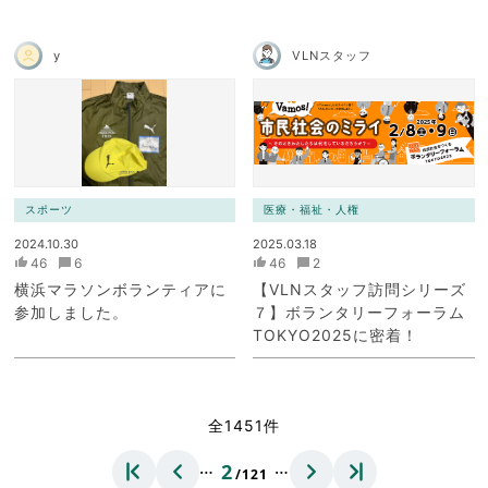
y
VLNスタッフ
スポーツ
医療・福祉・人権
2024.10.30
2025.03.18
46
6
46
2
横浜マラソンボランティアに
【VLNスタッフ訪問シリーズ
参加しました。
７】ボランタリーフォーラム
TOKYO2025に密着！
全1451件
…
…
2
/121