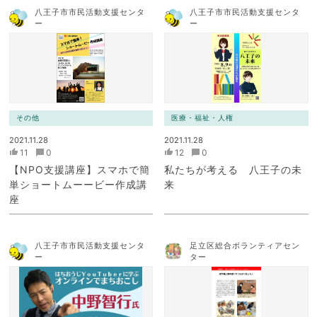
八王子市市民活動支援センタ
八王子市市民活動支援センタ
ー
ー
その他
医療・福祉・人権
2021.11.28
2021.11.28
11
0
12
0
【NPO支援講座】スマホで簡
私たちが考える 八王子の未
単ショートムーービー作成講
来
座
八王子市市民活動支援センタ
足立区総合ボランティアセン
ー
ター