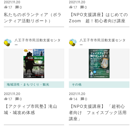
2021.11.20
2021.11.20
17
0
17
0
私たちのボランティア（ボラ
【NPO支援講座】はじめての
ンティア活動リポート）
Zoom 超！初心者向け講座
八王子市市民活動支援センタ
八王子市市民活動支援センタ
ー
ー
地域活性・まちづくり・観光
その他
2021.11.20
2021.11.20
17
0
14
0
【アクティブ市民塾】滝山
【NPO支援講座】 「超初心
城・城攻め体感
者向け フェイスブック活用
講座」