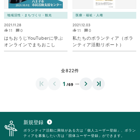
地域活性・まちづくり・観光
医療・福祉・人権
2021.11.28
2021.12.03
11
0
11
0
はちおうじYouTuberに学ぶ
私たちのボランティア（ボラ
オンラインでまちおこし
ンティア活動リポート）
全822件
…
1
/69
新規登録
expand_circle_down
ボランティア活動に興味がある方は「個人ユーザー登録」、ボラン
ティアを募集したい方は「団体ユーザー登録」ができます。