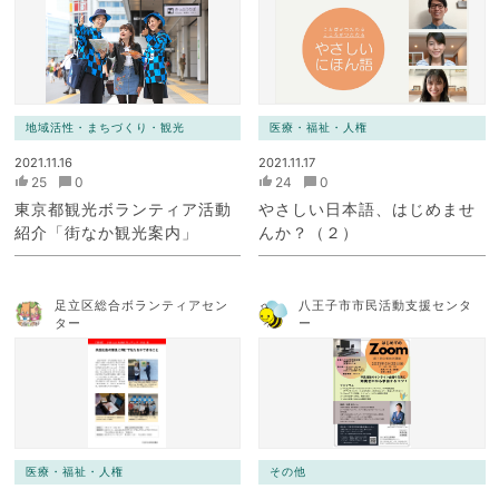
地域活性・まちづくり・観光
医療・福祉・人権
2021.11.16
2021.11.17
25
0
24
0
東京都観光ボランティア活動
やさしい日本語、はじめませ
紹介「街なか観光案内」
んか？（２）
足立区総合ボランティアセン
八王子市市民活動支援センタ
ター
ー
医療・福祉・人権
その他