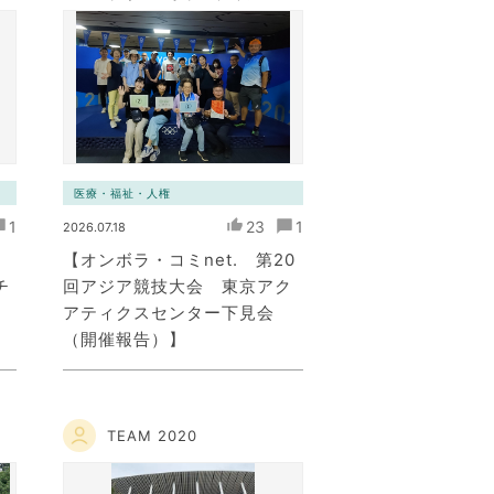
ト
ミュニケーション・ネット
ワーク）
医療・福祉・人権
1
23
1
2026.07.18
【オンボラ・コミnet. 第20
チ
回アジア競技大会 東京アク
アティクスセンター下見会
（開催報告）】
TEAM 2020