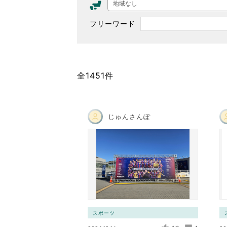
地域なし
東京2020大会の軌跡
フリーワード
シティキャスト
VLNポイントとは
おもてなし語学ボランティ
全1451件
じゅんさんぽ
スポーツ