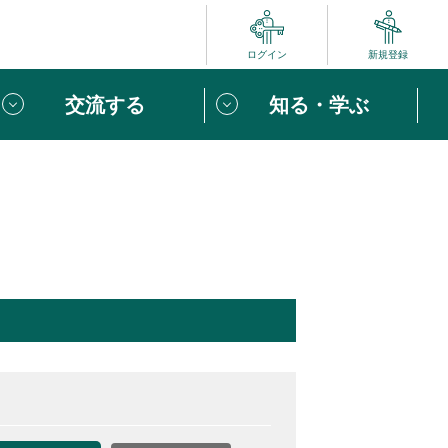
ログイン
新規登録
交流する
知る・学ぶ
ポート
い方は
「団体ユーザー登録」
へ！
ビュー
じめての方へ
めの一歩
心がけたい６つのこと
りなボランティアをチェック！