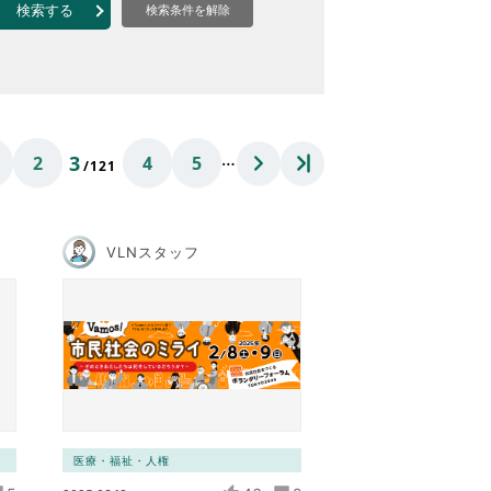
なのVOICE
検索する
検索条件を解除
連ニュース（外部記事）
きるボランティア
…
3
2
4
5
/121
VLNスタッフ
医療・福祉・人権