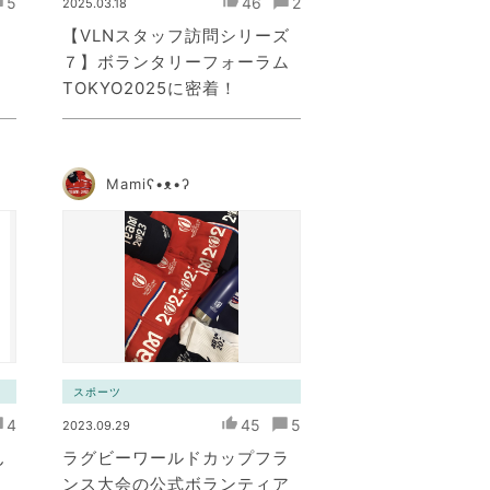
5
46
2
2025.03.18
テ
【VLNスタッフ訪問シリーズ
７】ボランタリーフォーラム
TOKYO2025に密着！
Mamiʕ•ᴥ•ʔ
スポーツ
4
45
5
2023.09.29
ん
ラグビーワールドカップフラ
ンス大会の公式ボランティア