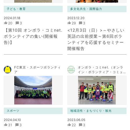
子ども・教育
多文化共生・国際協力
2024.01.18
2023.12.20
20
3
29
3
【第10回 オンボラ・コミnet.
<12月3日（日）>～やさしい
ボランティアの集い(開催報
英語の出前授業～第6回ボラ
告)】
ンティアを応援するセミナー
開催報告
FC東京・スポーツボランティ
オンボラ・コミnet.（オンラ
ア
イン・ボランティア・コミュ
ニケーション・ネットワー
ク）
スポーツ
地域活性・まちづくり・観光
2024.04.10
2023.06.05
31
3
22
3