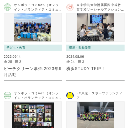
オンボラ・コミnet.（オンラ
東京学芸大学附属国際中等教
イン・ボランティア・コミュ
育学校ソーシャルアクション
ニケーション・ネットワー
チーム
ク）
子ども・教育
環境・動物愛護
2023.09.14
2024.08.06
25
3
24
3
ビーチクリーン幕張:2023年9
横浜STUDY TRIP！
月活動
オンボラ・コミnet.（オンラ
FC東京・スポーツボランティ
イン・ボランティア・コミュ
ア
ニケーション・ネットワー
ク）