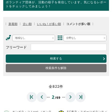
ボランティア団体が、活動の様子を発信しています。気になるレポー
トをチェックしてみましょう！
新着順
古い順
いいね！が多い順
コメントが多い順
地域なし
分野なし
フリーワード
検索する
検索条件を解除
全822件
…
…
2
/69
オンボラ・コミnet.（オンラ
FC東京・スポーツボランティ