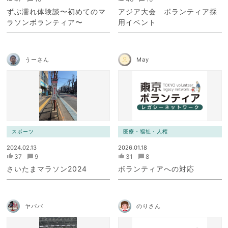
ずぶ濡れ体験談〜初めてのマ
アジア大会 ボランティア採
ラソンボランティア〜
用イベント
うーさん
May
スポーツ
医療・福祉・人権
2024.02.13
2026.01.18
37
9
31
8
さいたまマラソン2024
ボランティアへの対応
ヤパパ
のりさん