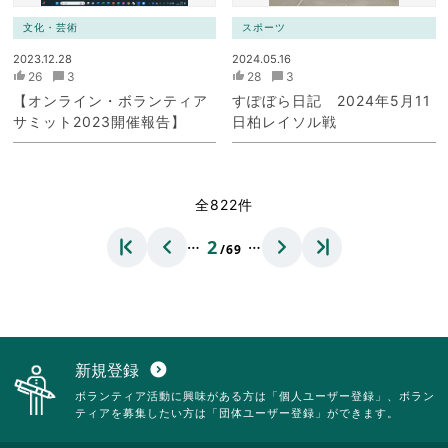
文化・芸術
スポーツ
2023.12.28
2024.05.16
26
3
28
3
【オンライン・ボランティア
すぽぼら日記 2024年5月11
サミット2023開催報告】
日柏レイソル戦
全822件
…
…
2
/69
新規登録
expand_circle_down
ボランティア活動に興味がある方は「個人ユーザー登録」、ボラン
ティアを募集したい方は「団体ユーザー登録」ができます。