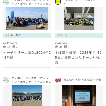
イン・ボランティア・コミュ
ア
ニケーション・ネットワー
ク）
子ども・教育
スポーツ
2024.02.10
2023.12.01
22
3
29
3
ビーチクリーン幕張:2024年2
すぽぼら日記 2023年11月2
月活動
5日北海道コンサドーレ札幌
戦
オンボラ・コミnet.（オンラ
東京都生活文化局 都民生活部
イン・ボランティア・コミュ
ニケーション・ネットワー
ク）