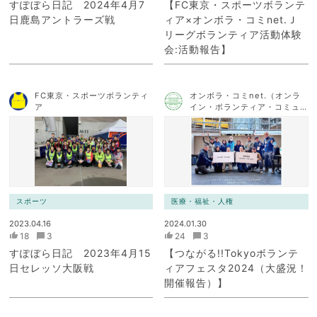
すぽぼら日記 2024年4月7
【FC東京・スポーツボランテ
日鹿島アントラーズ戦
ィア×オンボラ・コミnet.Ｊ
リーグボランティア活動体験
会:活動報告】
FC東京・スポーツボランティ
オンボラ・コミnet.（オンラ
ア
イン・ボランティア・コミュ
ニケーション・ネットワー
ク）
スポーツ
医療・福祉・人権
2023.04.16
2024.01.30
18
3
24
3
すぽぼら日記 2023年4月15
【つながる!!Tokyoボランテ
日セレッソ大阪戦
ィアフェスタ2024（大盛況！
開催報告）】