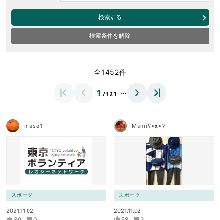
検索する
検索条件を解除
全1452件
…
1
/121
masa1
Mamiʕ•ᴥ•ʔ
スポーツ
スポーツ
2021.11.02
2021.11.02
39
0
58
2