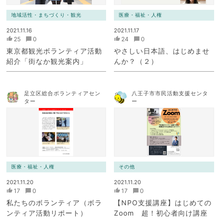
地域活性・まちづくり・観光
医療・福祉・人権
2021.11.16
2021.11.17
25
0
24
0
東京都観光ボランティア活動
やさしい日本語、はじめませ
紹介「街なか観光案内」
んか？（２）
足立区総合ボランティアセン
八王子市市民活動支援センタ
ター
ー
医療・福祉・人権
その他
2021.11.20
2021.11.20
17
0
17
0
私たちのボランティア（ボラ
【NPO支援講座】はじめての
ンティア活動リポート）
Zoom 超！初心者向け講座