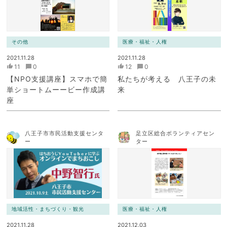
その他
医療・福祉・人権
2021.11.28
2021.11.28
11
0
12
0
【NPO支援講座】スマホで簡
私たちが考える 八王子の未
単ショートムーービー作成講
来
座
八王子市市民活動支援センタ
足立区総合ボランティアセン
ー
ター
地域活性・まちづくり・観光
医療・福祉・人権
2021.11.28
2021.12.03