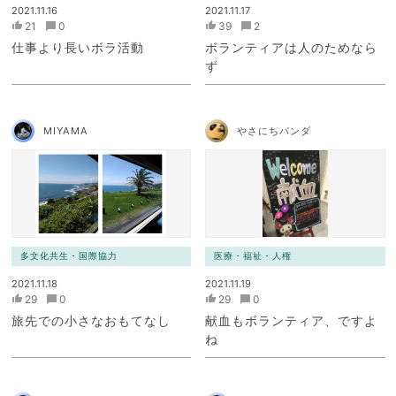
2021.11.16
2021.11.17
21
0
39
2
仕事より長いボラ活動
ボランティアは人のためなら
ず
MIYAMA
やさにちパンダ
多文化共生・国際協力
医療・福祉・人権
2021.11.18
2021.11.19
29
0
29
0
旅先での小さなおもてなし
献血もボランティア、ですよ
ね