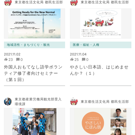
東京都生活文化局 都民生活部
東京都生活文化局 都民生活部
地域活性・まちづくり・観光
医療・福祉・人権
2021.11.02
2021.11.04
23
0
25
0
外国人おもてなし語学ボラン
やさしい日本語、はじめませ
ティア修了者向けセミナー
んか？（１）
（第１回）
東京都産業労働局観光部受入
東京都生活文化局 都民生活部
環境課