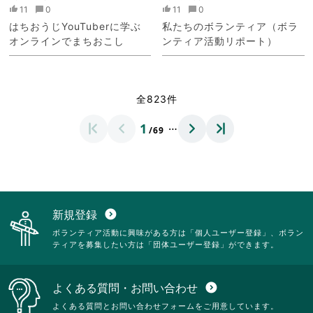
11
0
11
0
はちおうじYouTuberに学ぶ
私たちのボランティア（ボラ
オンラインでまちおこし
ンティア活動リポート）
全823件
…
1
/69
新規登録
expand_circle_down
ボランティア活動に興味がある方は「個人ユーザー登録」、ボラン
ティアを募集したい方は「団体ユーザー登録」ができます。
よくある質問・お問い合わせ
expand_circle_down
よくある質問とお問い合わせフォームをご用意しています。