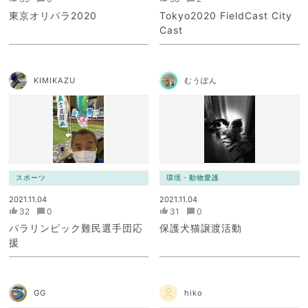
東京オリパラ2020
Tokyo2020 FieldCast City
Cast
KIMIKAZU
むうぽん
スポーツ
環境・動物愛護
2021.11.04
2021.11.04
32
0
31
0
パラリンピック難民選手団応
保護犬猫譲渡活動
援
GG
hiko