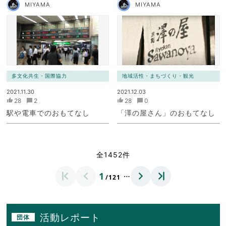
MIYAMA
MIYAMA
多文化共生・国際協力
地域活性・まちづくり・観光
2021.11.30
2021.12.03
28
2
28
0
駅や電車でのおもてなし
「澤の屋さん」のおもてなし
全1452件
…
1
/121
活動レポート
団体