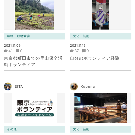
環境・動物愛護
文化・芸術
2021.11.09
2021.11.15
41
0
37
0
東京都町田市での里山保全活
自分のボランティア経験
動ボランティア
EITA
Kupuna
その他
文化・芸術