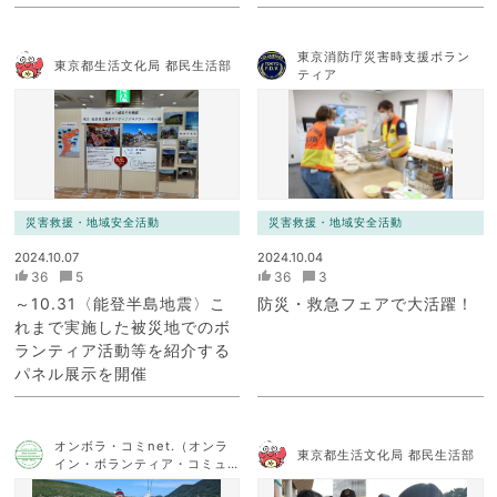
東京消防庁災害時支援ボラン
東京都生活文化局 都民生活部
ティア
災害救援・地域安全活動
災害救援・地域安全活動
2024.10.07
2024.10.04
36
5
36
3
～10.31〈能登半島地震〉こ
防災・救急フェアで大活躍！
れまで実施した被災地でのボ
ランティア活動等を紹介する
パネル展示を開催
オンボラ・コミnet.（オンラ
東京都生活文化局 都民生活部
イン・ボランティア・コミュ
ニケーション・ネットワー