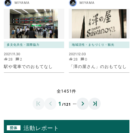
MIYAMA
MIYAMA
多文化共生・国際協力
地域活性・まちづくり・観光
2021.11.30
2021.12.03
28
2
28
0
駅や電車でのおもてなし
「澤の屋さん」のおもてなし
全1451件
…
1
/121
活動レポート
団体