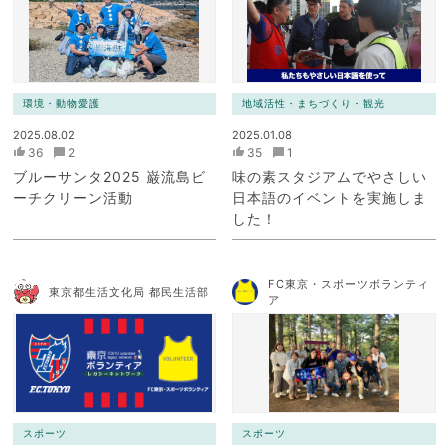
ク）
環境・動物愛護
地域活性・まちづくり・観光
2025.08.02
2025.01.08
36
2
35
1
ブルーサンタ2025 巌流島ビ
味の素スタジアムでやさしい
ーチクリーン活動
日本語のイベントを実施しま
した！
FC東京・スポーツボランティ
東京都生活文化局 都民生活部
ア
スポーツ
スポーツ