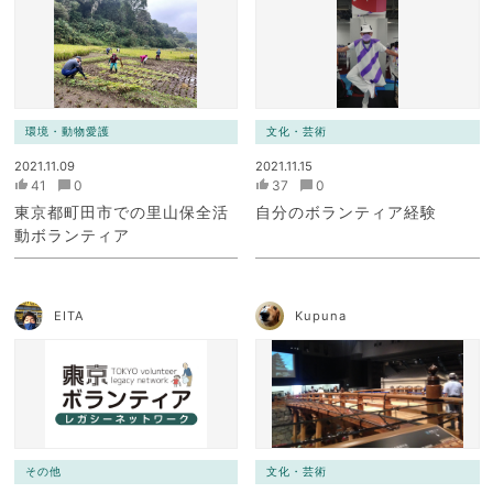
環境・動物愛護
文化・芸術
2021.11.09
2021.11.15
41
0
37
0
東京都町田市での里山保全活
自分のボランティア経験
動ボランティア
EITA
Kupuna
その他
文化・芸術