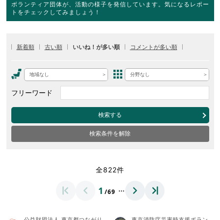
ボランティア団体が、活動の様子を発信しています。気になるレポー
トをチェックしてみましょう！
新着順
古い順
いいね！が多い順
コメントが多い順
地域なし
分野なし
フリーワード
検索する
検索条件を解除
全822件
…
1
/69
公益財団法人 東京都つながり
東京消防庁災害時支援ボラン