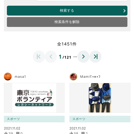
検索する
検索条件を解除
全1451件
…
1
/121
masa1
Mamiʕ•ᴥ•ʔ
スポーツ
スポーツ
2021.11.02
2021.11.02
39
0
58
2