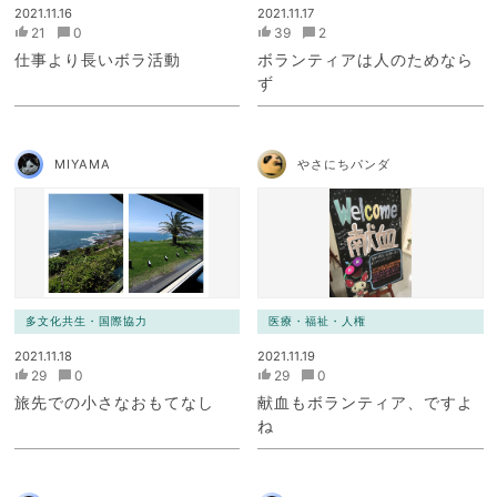
2021.11.16
2021.11.17
21
0
39
2
仕事より長いボラ活動
ボランティアは人のためなら
ず
MIYAMA
やさにちパンダ
多文化共生・国際協力
医療・福祉・人権
2021.11.18
2021.11.19
29
0
29
0
旅先での小さなおもてなし
献血もボランティア、ですよ
ね