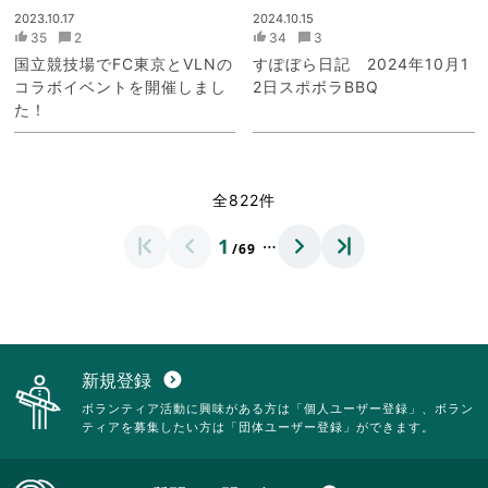
2023.10.17
2024.10.15
35
2
34
3
国立競技場でFC東京とVLNの
すぽぼら日記 2024年10月1
コラボイベントを開催しまし
2日スポボラBBQ
た！
全822件
…
1
/69
新規登録
expand_circle_down
ボランティア活動に興味がある方は「個人ユーザー登録」、ボラン
ティアを募集したい方は「団体ユーザー登録」ができます。