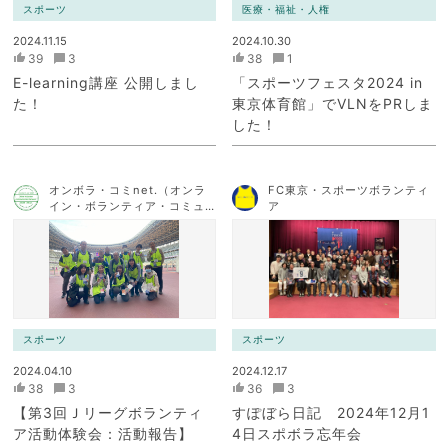
スポーツ
医療・福祉・人権
2024.11.15
2024.10.30
39
3
38
1
E-learning講座 公開しまし
「スポーツフェスタ2024 in
た！
東京体育館」でVLNをPRしま
した！
オンボラ・コミnet.（オンラ
FC東京・スポーツボランティ
イン・ボランティア・コミュ
ア
ニケーション・ネットワー
ク）
スポーツ
スポーツ
2024.04.10
2024.12.17
38
3
36
3
【第3回Ｊリーグボランティ
すぽぼら日記 2024年12月1
ア活動体験会：活動報告】
4日スポボラ忘年会