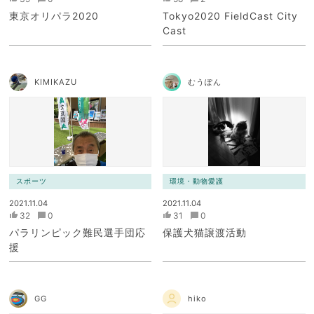
東京オリパラ2020
Tokyo2020 FieldCast City
Cast
KIMIKAZU
むうぽん
スポーツ
環境・動物愛護
2021.11.04
2021.11.04
32
0
31
0
パラリンピック難民選手団応
保護犬猫譲渡活動
援
GG
hiko