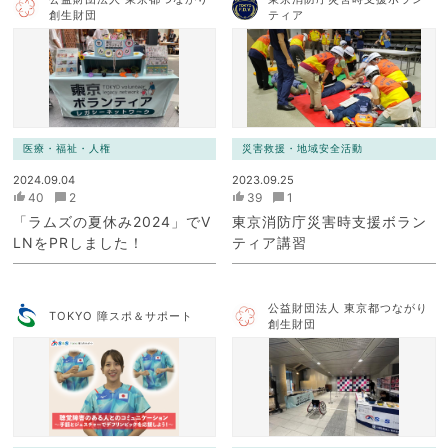
創生財団
ティア
医療・福祉・人権
災害救援・地域安全活動
2024.09.04
2023.09.25
40
2
39
1
「ラムズの夏休み2024」でV
東京消防庁災害時支援ボラン
LNをPRしました！
ティア講習
公益財団法人 東京都つながり
TOKYO 障スポ＆サポート
創生財団