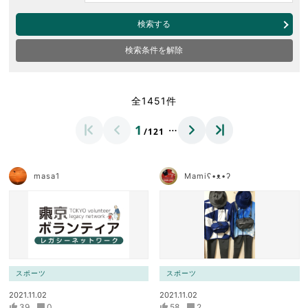
検索する
検索条件を解除
全1451件
…
1
/121
masa1
Mamiʕ•ᴥ•ʔ
スポーツ
スポーツ
2021.11.02
2021.11.02
39
0
58
2