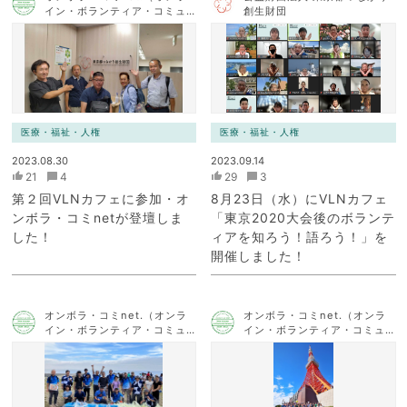
イン・ボランティア・コミュ
創生財団
ニケーション・ネットワー
ク）
医療・福祉・人権
医療・福祉・人権
2023.08.30
2023.09.14
21
4
29
3
第２回VLNカフェに参加・オ
8月23日（水）にVLNカフェ
ンボラ・コミnetが登壇しま
「東京2020大会後のボランテ
した！
ィアを知ろう！語ろう！」を
開催しました！
オンボラ・コミnet.（オンラ
オンボラ・コミnet.（オンラ
イン・ボランティア・コミュ
イン・ボランティア・コミュ
ニケーション・ネットワー
ニケーション・ネットワー
ク）
ク）