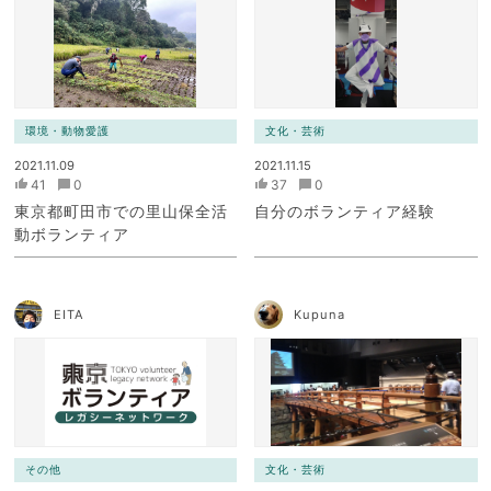
環境・動物愛護
文化・芸術
2021.11.09
2021.11.15
41
0
37
0
東京都町田市での里山保全活
自分のボランティア経験
動ボランティア
EITA
Kupuna
その他
文化・芸術