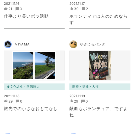
2021.11.16
2021.11.17
21
0
39
2
仕事より長いボラ活動
ボランティアは人のためなら
ず
MIYAMA
やさにちパンダ
多文化共生・国際協力
医療・福祉・人権
2021.11.18
2021.11.19
29
0
29
0
旅先での小さなおもてなし
献血もボランティア、ですよ
ね