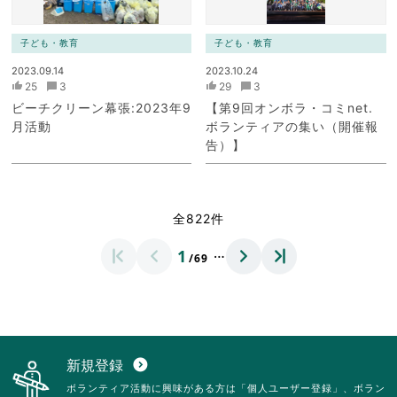
子ども・教育
子ども・教育
2023.09.14
2023.10.24
25
3
29
3
ビーチクリーン幕張:2023年9
【第9回オンボラ・コミnet.
月活動
ボランティアの集い（開催報
告）】
全822件
…
1
/69
新規登録
expand_circle_down
ボランティア活動に興味がある方は「個人ユーザー登録」、ボラン