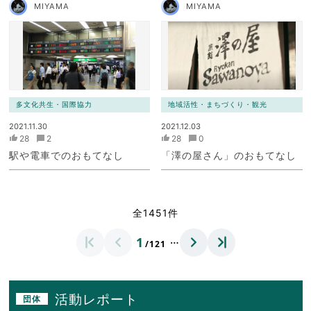
MIYAMA
MIYAMA
多文化共生・国際協力
地域活性・まちづくり・観光
2021.11.30
2021.12.03
28
2
28
0
駅や電車でのおもてなし
「澤の屋さん」のおもてなし
全1451件
…
1
/121
活動レポート
団体