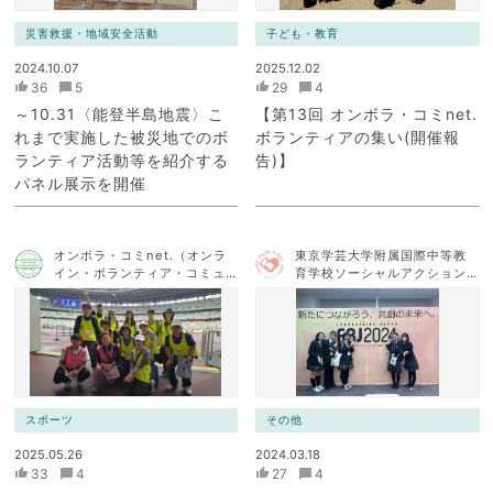
災害救援・地域安全活動
子ども・教育
2024.10.07
2025.12.02
36
5
29
4
～10.31〈能登半島地震〉こ
【第13回 オンボラ・コミnet.
れまで実施した被災地でのボ
ボランティアの集い(開催報
ランティア活動等を紹介する
告)】
パネル展示を開催
オンボラ・コミnet.（オンラ
東京学芸大学附属国際中等教
イン・ボランティア・コミュ
育学校ソーシャルアクション
ニケーション・ネットワー
チーム
ク）
スポーツ
その他
2025.05.26
2024.03.18
33
4
27
4