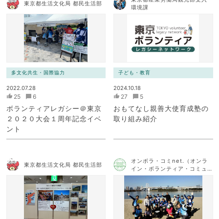
東京都生活文化局 都民生活部
環境課
多文化共生・国際協力
子ども・教育
2022.07.28
2024.10.18
25
6
27
5
ボランティアレガシー＠東京
おもてなし親善大使育成塾の
２０２０大会１周年記念イベ
取り組み紹介
ント
オンボラ・コミnet.（オンラ
東京都生活文化局 都民生活部
イン・ボランティア・コミュ
ニケーション・ネットワー
ク）