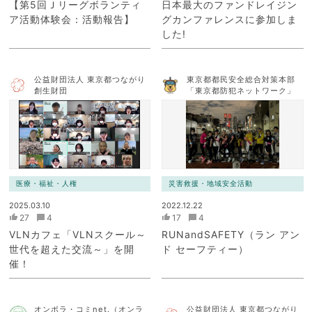
【第5回Ｊリーグボランティ
日本最大のファンドレイジン
ア活動体験会：活動報告】
グカンファレンスに参加しま
した!
公益財団法人 東京都つながり
東京都都民安全総合対策本部
創生財団
「東京都防犯ネットワーク」
医療・福祉・人権
災害救援・地域安全活動
2025.03.10
2022.12.22
27
4
17
4
VLNカフェ「VLNスクール～
RUNandSAFETY（ラン アン
世代を超えた交流～」を開
ド セーフティー）
催！
オンボラ・コミnet.（オンラ
公益財団法人 東京都つながり