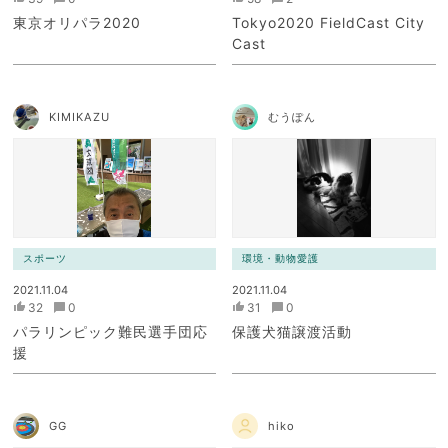
東京オリパラ2020
Tokyo2020 FieldCast City
Cast
KIMIKAZU
むうぽん
スポーツ
環境・動物愛護
2021.11.04
2021.11.04
32
0
31
0
パラリンピック難民選手団応
保護犬猫譲渡活動
援
GG
hiko