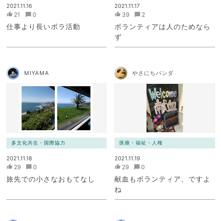
2021.11.16
2021.11.17
21
0
39
2
仕事より長いボラ活動
ボランティアは人のためなら
ず
MIYAMA
やさにちパンダ
多文化共生・国際協力
医療・福祉・人権
2021.11.18
2021.11.19
29
0
29
0
旅先での小さなおもてなし
献血もボランティア、ですよ
ね