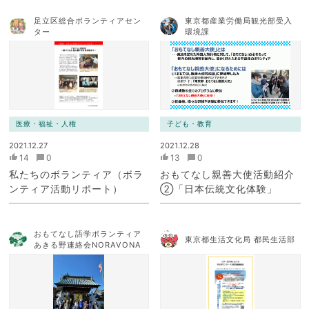
足立区総合ボランティアセン
東京都産業労働局観光部受入
ター
環境課
医療・福祉・人権
子ども・教育
2021.12.27
2021.12.28
14
0
13
0
私たちのボランティア（ボラ
おもてなし親善大使活動紹介
ンティア活動リポート）
②「日本伝統文化体験」
おもてなし語学ボランティア
東京都生活文化局 都民生活部
あきる野連絡会NORAVONA