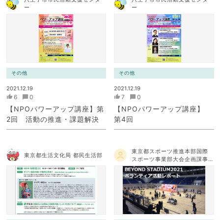
ー
ー
その他
その他
2021.12.19
2021.12.19
6
0
7
0
【NPOパワーアップ講座】第
【NPOパワーアップ講座】
2回 活動の推進・課題解決
第4回
東京都スポーツ推進本部国際
東京都生活文化局 都民生活部
スポーツ事業部大会企画課事
業調整担当