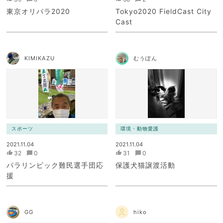
東京オリパラ2020
Tokyo2020 FieldCast City
Cast
KIMIKAZU
むうぽん
スポーツ
環境・動物愛護
2021.11.04
2021.11.04
32
0
31
0
パラリンピック難民選手団応
保護犬猫譲渡活動
援
GG
hiko