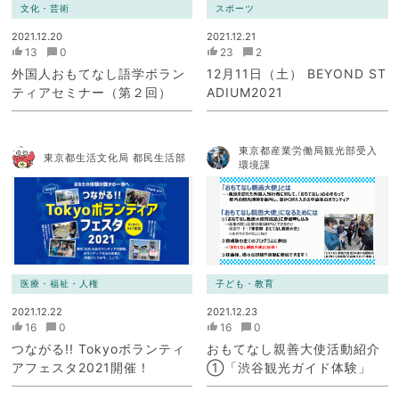
文化・芸術
スポーツ
2021.12.20
2021.12.21
13
0
23
2
外国人おもてなし語学ボラン
12月11日（土） BEYOND ST
ティアセミナー（第２回）
ADIUM2021
東京都産業労働局観光部受入
東京都生活文化局 都民生活部
環境課
医療・福祉・人権
子ども・教育
2021.12.22
2021.12.23
16
0
16
0
つながる!! Tokyoボランティ
おもてなし親善大使活動紹介
アフェスタ2021開催！
①「渋谷観光ガイド体験」