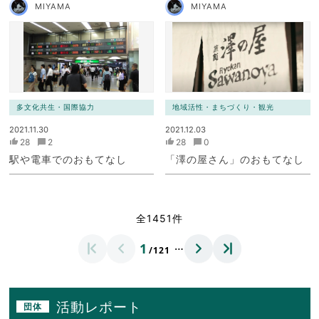
MIYAMA
MIYAMA
多文化共生・国際協力
地域活性・まちづくり・観光
2021.11.30
2021.12.03
28
2
28
0
駅や電車でのおもてなし
「澤の屋さん」のおもてなし
全1451件
…
1
/121
活動レポート
団体