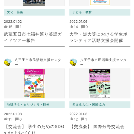
文化・芸術
子ども・教育
2022.01.02
2022.01.06
15
1
14
0
武蔵五日市七福神巡り英語ガ
大学・短大等における学生ボ
イドツアー報告
ランティア活動支援会開催
八王子市市民活動支援センタ
八王子市市民活動支援センタ
ー
ー
地域活性・まちづくり・観光
多文化共生・国際協力
2022.01.08
2022.01.08
11
0
12
1
【交流会】 学生のためのSDG
【交流会】 国際分野交流会
s deまちづくり