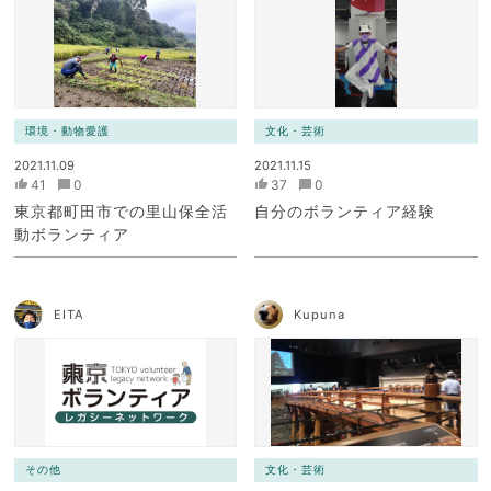
環境・動物愛護
文化・芸術
2021.11.09
2021.11.15
41
0
37
0
東京都町田市での里山保全活
自分のボランティア経験
動ボランティア
EITA
Kupuna
その他
文化・芸術