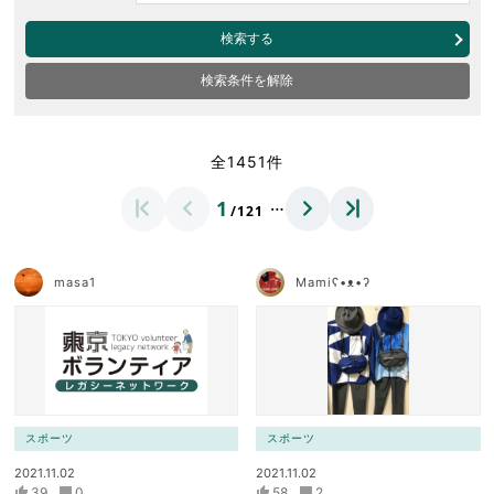
検索する
検索条件を解除
全1451件
…
1
/121
masa1
Mamiʕ•ᴥ•ʔ
スポーツ
スポーツ
2021.11.02
2021.11.02
39
0
58
2