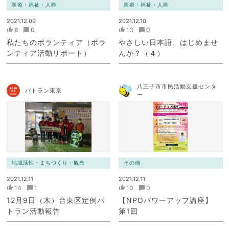
医療・福祉・人権
医療・福祉・人権
2021.12.09
2021.12.10
8
0
13
0
私たちのボランティア（ボラ
やさしい日本語、はじめませ
ンティア活動リポート）
んか？（４）
八王子市市民活動支援センタ
パトラン東京
ー
地域活性・まちづくり・観光
その他
2021.12.11
2021.12.11
14
1
10
0
12月9日（木）台東区定例パ
【NPOパワーアップ講座】
トラン活動報告
第1回