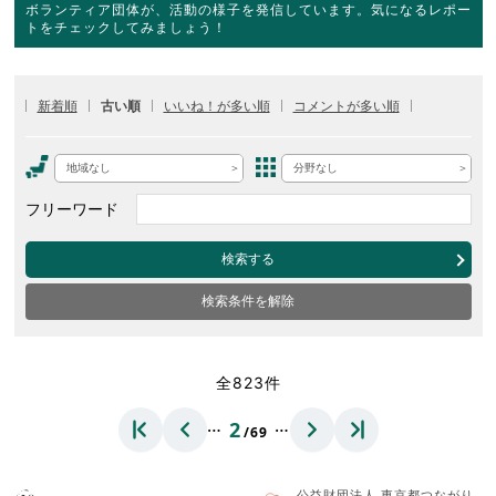
ボランティア団体が、活動の様子を発信しています。気になるレポー
トをチェックしてみましょう！
新着順
古い順
いいね！が多い順
コメントが多い順
地域なし
分野なし
フリーワード
検索する
検索条件を解除
全823件
…
…
2
/69
公益財団法人 東京都つながり