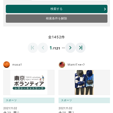
検索する
検索条件を解除
全1452件
…
1
/121
masa1
Mamiʕ•ᴥ•ʔ
スポーツ
スポーツ
2021.11.02
2021.11.02
39
0
58
2