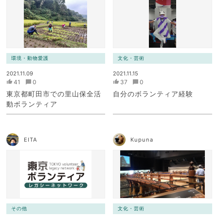
環境・動物愛護
文化・芸術
2021.11.09
2021.11.15
41
0
37
0
東京都町田市での里山保全活
自分のボランティア経験
動ボランティア
EITA
Kupuna
その他
文化・芸術