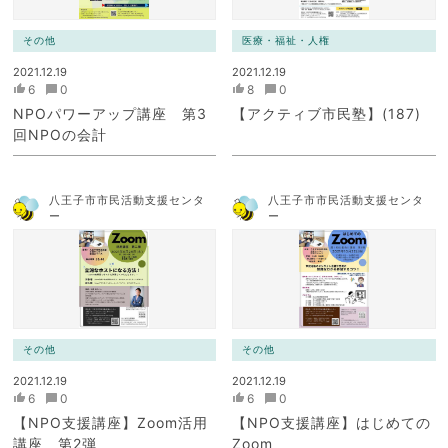
その他
医療・福祉・人権
2021.12.19
2021.12.19
6
0
8
0
NPOパワーアップ講座 第3
【アクティブ市民塾】(187)
回NPOの会計
八王子市市民活動支援センタ
八王子市市民活動支援センタ
ー
ー
その他
その他
2021.12.19
2021.12.19
6
0
6
0
【NPO支援講座】Zoom活用
【NPO支援講座】はじめての
講座 第2弾
Zoom