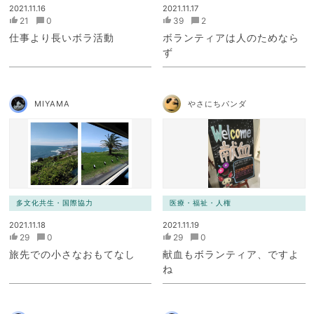
2021.11.16
2021.11.17
21
0
39
2
仕事より長いボラ活動
ボランティアは人のためなら
ず
MIYAMA
やさにちパンダ
多文化共生・国際協力
医療・福祉・人権
2021.11.18
2021.11.19
29
0
29
0
旅先での小さなおもてなし
献血もボランティア、ですよ
ね