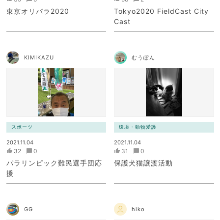
東京オリパラ2020
Tokyo2020 FieldCast City
Cast
KIMIKAZU
むうぽん
スポーツ
環境・動物愛護
2021.11.04
2021.11.04
32
0
31
0
パラリンピック難民選手団応
保護犬猫譲渡活動
援
GG
hiko