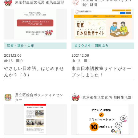
東京都生活文化局 都民生活部
創生財団
医療・福祉・人権
多文化共生・国際協力
2021.12.06
2021.12.06
15
0
13
1
やさしい日本語、はじめませ
東京日本語教室サイトがオー
んか？（３）
プンしました！
足立区総合ボランティアセン
東京都生活文化局 都民生活部
ター