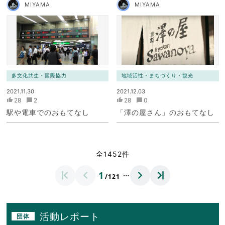
MIYAMA
MIYAMA
多文化共生・国際協力
地域活性・まちづくり・観光
2021.11.30
2021.12.03
28
2
28
0
駅や電車でのおもてなし
「澤の屋さん」のおもてなし
全1452件
…
1
/121
活動レポート
団体