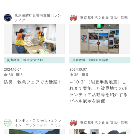
東京消防庁災害時支援ボラン
東京都生活文化局 都民生活部
ティア
災害救援・地域安全活動
災害救援・地域安全活動
2024.10.04
2024.10.07
36
3
36
5
防災・救急フェアで大活躍！
～10.31〈能登半島地震〉こ
れまで実施した被災地でのボ
ランティア活動等を紹介する
パネル展示を開催
オンボラ・コミnet.（オンラ
東京都生活文化局 都民生活部
イン・ボランティア・コミュ
ニケーション・ネットワー