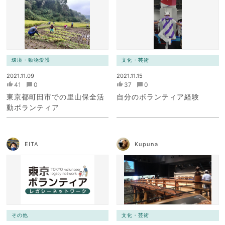
環境・動物愛護
文化・芸術
2021.11.09
2021.11.15
41
0
37
0
東京都町田市での里山保全活
自分のボランティア経験
動ボランティア
EITA
Kupuna
その他
文化・芸術