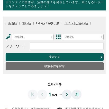
ボランティア団体が、活動の様子を発信しています。気になるレポー
トをチェックしてみましょう！
新着順
古い順
いいね！が多い順
コメントが多い順
地域なし
分野なし
フリーワード
検索する
検索条件を解除
全824件
…
1
/69
公益財団法人 東京都つながり
東京消防庁災害時支援ボラン