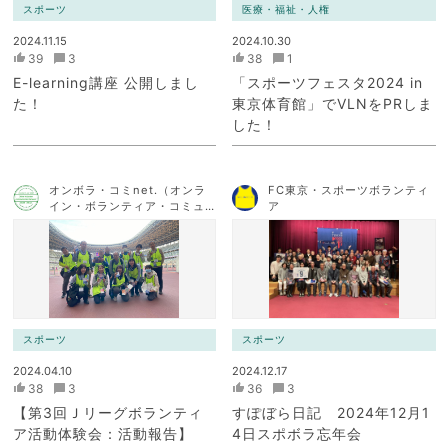
スポーツ
医療・福祉・人権
2024.11.15
2024.10.30
39
3
38
1
E-learning講座 公開しまし
「スポーツフェスタ2024 in
た！
東京体育館」でVLNをPRしま
した！
オンボラ・コミnet.（オンラ
FC東京・スポーツボランティ
イン・ボランティア・コミュ
ア
ニケーション・ネットワー
ク）
スポーツ
スポーツ
2024.04.10
2024.12.17
38
3
36
3
【第3回Ｊリーグボランティ
すぽぼら日記 2024年12月1
ア活動体験会：活動報告】
4日スポボラ忘年会