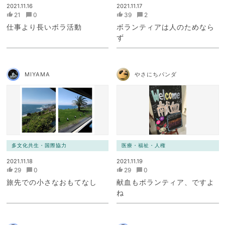
2021.11.16
2021.11.17
21
0
39
2
仕事より長いボラ活動
ボランティアは人のためなら
ず
MIYAMA
やさにちパンダ
多文化共生・国際協力
医療・福祉・人権
2021.11.18
2021.11.19
29
0
29
0
旅先での小さなおもてなし
献血もボランティア、ですよ
ね