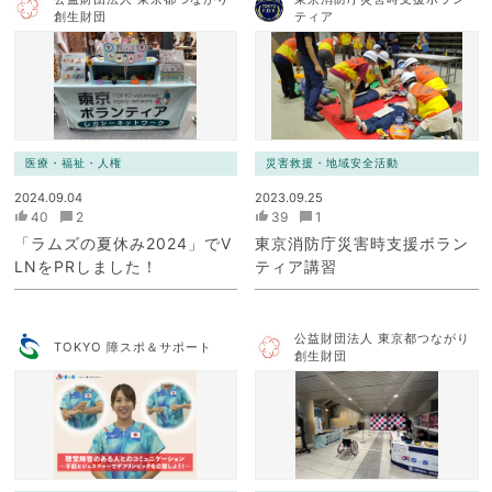
創生財団
ティア
医療・福祉・人権
災害救援・地域安全活動
2024.09.04
2023.09.25
40
2
39
1
「ラムズの夏休み2024」でV
東京消防庁災害時支援ボラン
LNをPRしました！
ティア講習
公益財団法人 東京都つながり
TOKYO 障スポ＆サポート
創生財団