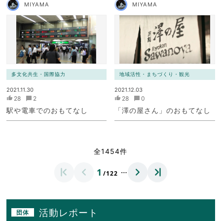
MIYAMA
MIYAMA
多文化共生・国際協力
地域活性・まちづくり・観光
2021.11.30
2021.12.03
28
2
28
0
駅や電車でのおもてなし
「澤の屋さん」のおもてなし
全1454件
…
1
/122
活動レポート
団体