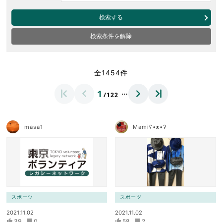
検索する
検索条件を解除
全1454件
…
1
/122
masa1
Mamiʕ•ᴥ•ʔ
スポーツ
スポーツ
2021.11.02
2021.11.02
39
0
58
2