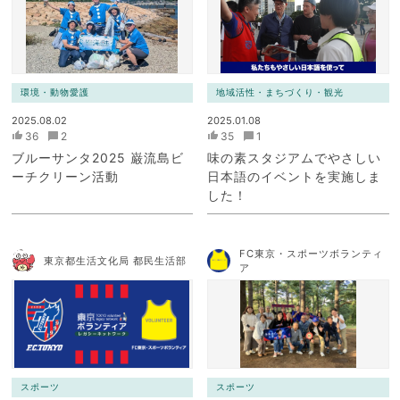
ク）
環境・動物愛護
地域活性・まちづくり・観光
2025.08.02
2025.01.08
36
2
35
1
ブルーサンタ2025 巌流島ビ
味の素スタジアムでやさしい
ーチクリーン活動
日本語のイベントを実施しま
した！
FC東京・スポーツボランティ
東京都生活文化局 都民生活部
ア
スポーツ
スポーツ