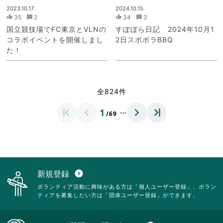
2023.10.17
2024.10.15
35
2
34
3
国立競技場でFC東京とVLNの
すぽぼら日記 2024年10月1
コラボイベントを開催しまし
2日スポボラBBQ
た！
全824件
…
1
/69
新規登録
expand_circle_down
ボランティア活動に興味がある方は「個人ユーザー登録」、ボラン
ティアを募集したい方は「団体ユーザー登録」ができます。