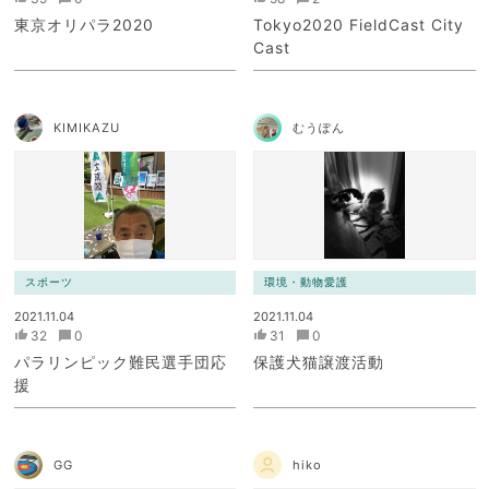
東京オリパラ2020
Tokyo2020 FieldCast City
Cast
KIMIKAZU
むうぽん
スポーツ
環境・動物愛護
2021.11.04
2021.11.04
32
0
31
0
パラリンピック難民選手団応
保護犬猫譲渡活動
援
GG
hiko