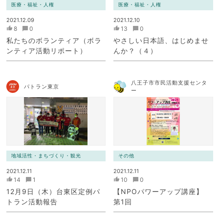
医療・福祉・人権
医療・福祉・人権
2021.12.09
2021.12.10
8
0
13
0
私たちのボランティア（ボラ
やさしい日本語、はじめませ
ンティア活動リポート）
んか？（４）
八王子市市民活動支援センタ
パトラン東京
ー
地域活性・まちづくり・観光
その他
2021.12.11
2021.12.11
14
1
10
0
12月9日（木）台東区定例パ
【NPOパワーアップ講座】
トラン活動報告
第1回