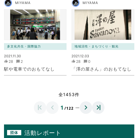
MIYAMA
MIYAMA
多文化共生・国際協力
地域活性・まちづくり・観光
2021.11.30
2021.12.03
28
2
28
0
駅や電車でのおもてなし
「澤の屋さん」のおもてなし
全1453件
…
1
/122
活動レポート
団体