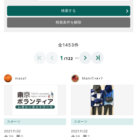
検索する
検索条件を解除
全1453件
…
1
/122
masa1
Mamiʕ•ᴥ•ʔ
スポーツ
スポーツ
2021.11.02
2021.11.02
39
0
58
2