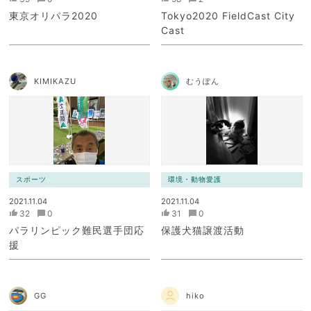
東京オリパラ2020
Tokyo2020 FieldCast City
Cast
KIMIKAZU
むうぽん
スポーツ
環境・動物愛護
2021.11.04
2021.11.04
32
0
31
0
パラリンピック難民選手団応
保護犬猫譲渡活動
援
GG
hiko