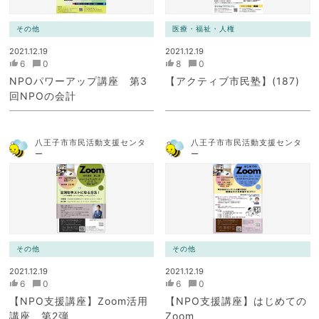
その他
医療・福祉・人権
2021.12.19
2021.12.19
6
0
8
0
NPOパワーアップ講座 第3
【アクティブ市民塾】(187)
回NPOの会計
八王子市市民活動支援センタ
八王子市市民活動支援センタ
ー
ー
その他
その他
2021.12.19
2021.12.19
6
0
6
0
【NPO支援講座】Zoom活用
【NPO支援講座】はじめての
講座 第2弾
Zoom