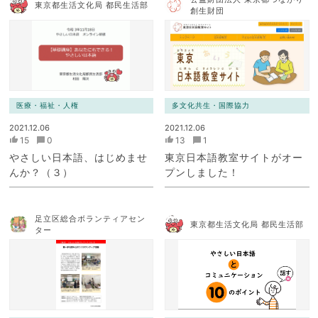
東京都生活文化局 都民生活部
創生財団
医療・福祉・人権
多文化共生・国際協力
2021.12.06
2021.12.06
15
0
13
1
やさしい日本語、はじめませ
東京日本語教室サイトがオー
んか？（３）
プンしました！
足立区総合ボランティアセン
東京都生活文化局 都民生活部
ター