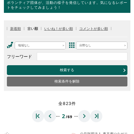
ボランティア団体が、活動の様子を発信しています。気になるレポー
トをチェックしてみましょう！
新着順
古い順
いいね！が多い順
コメントが多い順
地域なし
分野なし
フリーワード
検索する
検索条件を解除
全823件
…
…
2
/69
公益財団法人 東京都つながり