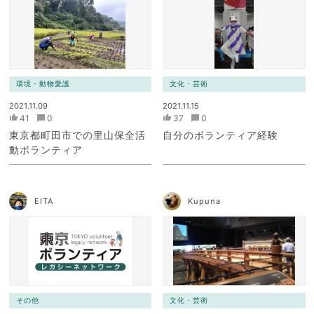
環境・動物愛護
文化・芸術
2021.11.09
2021.11.15
41
0
37
0
東京都町田市での里山保全活
自分のボランティア経験
動ボランティア
EITA
Kupuna
その他
文化・芸術