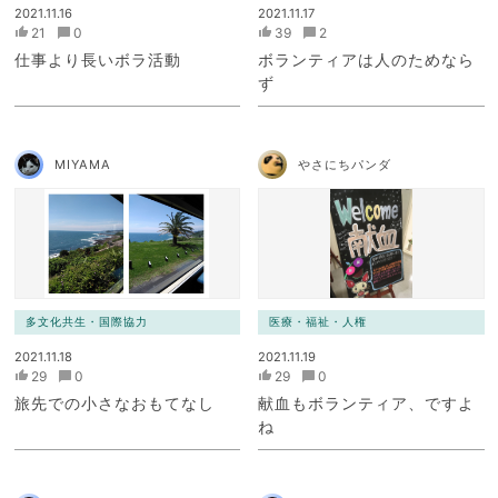
2021.11.16
2021.11.17
21
0
39
2
仕事より長いボラ活動
ボランティアは人のためなら
ず
MIYAMA
やさにちパンダ
多文化共生・国際協力
医療・福祉・人権
2021.11.18
2021.11.19
29
0
29
0
旅先での小さなおもてなし
献血もボランティア、ですよ
ね