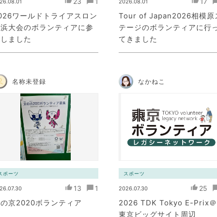
23
1
17
26.08.01
2026.08.01
026ワールドトライアスロン
Tour of Japan2026相模
横浜大会のボランティアに参
テージのボランティアに行
加しました
てきました
名称未登録
なかねこ
スポーツ
スポーツ
13
1
25
26.07.30
2026.07.30
の京2020ボランティア
2026 TDK Tokyo E-Prix＠
東京ビッグサイト周辺