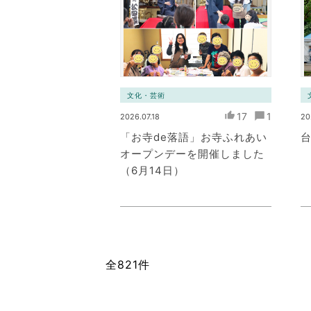
文化・芸術
17
1
2026.07.18
20
「お寺de落語」お寺ふれあい
台
オープンデーを開催しました
（6月14日）
全821件