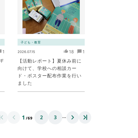
子ども・教育
1
18
1
2026.07.15
UF
【活動レポート】夏休み前に
）
向けて、学校への相談カー
ド・ポスター配布作業を行い
ました
…
1
2
3
/69