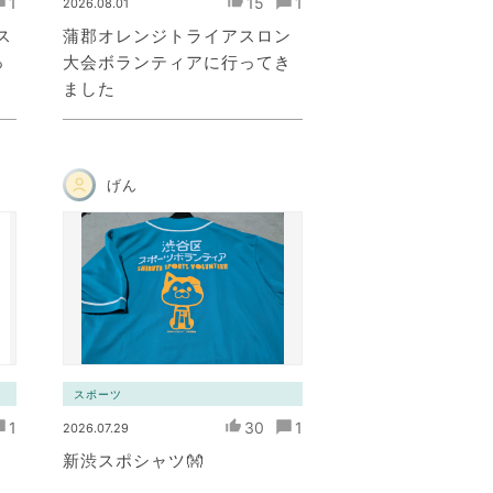
1
15
1
2026.08.01
原ス
蒲郡オレンジトライアスロン
っ
大会ボランティアに行ってき
ました
げん
スポーツ
1
30
1
2026.07.29
新渋スポシャツ👐