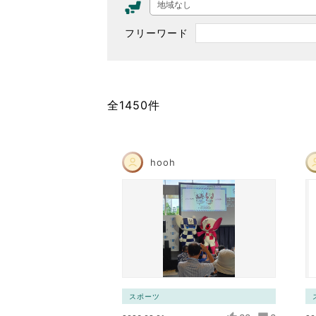
地域なし
東京2020大会の軌跡
フリーワード
シティキャスト
VLNポイントとは
おもてなし語学ボランティ
全1450件
hooh
スポーツ