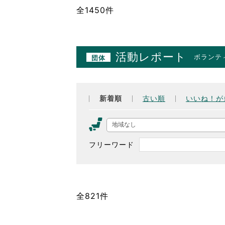
全1450件
活動レポート
ボランテ
団体
新着順
古い順
いいね！が
地域なし
フリーワード
全821件