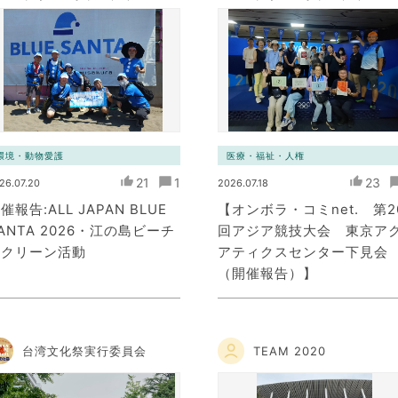
ミュニケーション・ネット
ミュニケーション・ネッ
ワーク）
ワーク）
環境・動物愛護
医療・福祉・人権
21
1
23
26.07.20
2026.07.18
催報告:ALL JAPAN BLUE
【オンボラ・コミnet. 第2
ANTA 2026・江の島ビーチ
回アジア競技大会 東京ア
ククリーン活動
アティクスセンター下見会
（開催報告）】
台湾文化祭実行委員会
TEAM 2020