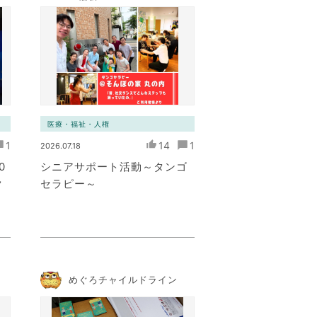
ト
医療・福祉・人権
1
14
1
2026.07.18
0
シニアサポート活動～タンゴ
ク
セラピー～
めぐろチャイルドライン