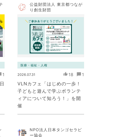
テ
公益財団法人 東京都つなが
り創生財団
EW
医療・福祉・人権
1
18
1
2026.07.31
1日
VLNカフェ「はじめの一歩！
子どもと遊んで学ぶボランテ
ィアについて知ろう！」を開
催
ン
NPO法人日本タンゴセラピ
コ
ー協会