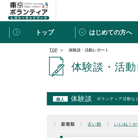
トップ
はじめての方へ
TOP
体験談・活動レポート
募集情報
[個人] 体験談
ボランティアの広場
新着記事一覧
体験談・活動
新規登録
ボランティア
東京ボランティアレガ
体験談
ボランティア活動な
個人
もっと知りたい！VLNでで
新着順
古い順
いいね！が