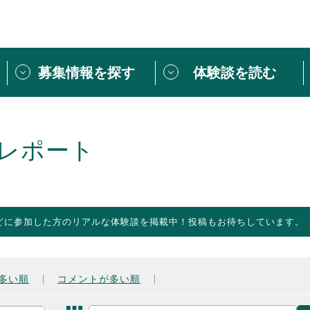
募集情報を探す
体験談を読む
団体紹介
[団体] 活動レ
VLNカフェ
読み物記事
レポート
をしたい方は
「個人ユーザー登録」
・
ボランティアを募集した
トピックス
スペシャルインタ
シーネットワークとは
ボランティアは
どに参加した方のリアルな体験談を掲載中！投稿もお待ちしています。
ボランティアはじ
きること
ボランティアで
活動のヒント
あなたにぴった
多い順
コメントが多い順