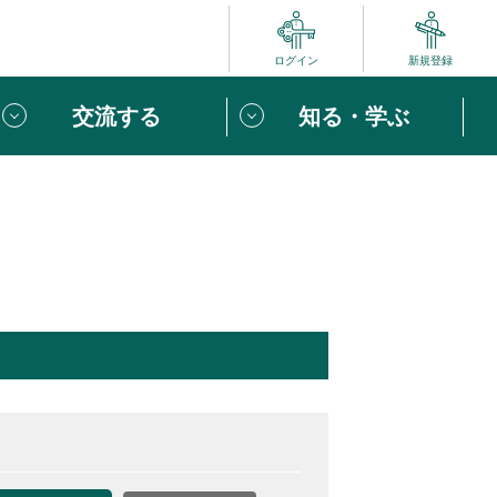
ログイン
新規登録
交流する
知る・学ぶ
ポート
い方は
「団体ユーザー登録」
へ！
ビュー
じめての方へ
めの一歩
心がけたい６つのこと
りなボランティアをチェック！