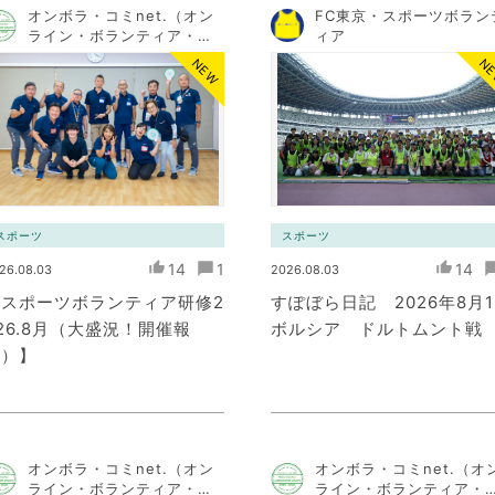
オンボラ・コミnet.（オン
FC東京・スポーツボラン
ライン・ボランティア・コ
ィア
ミュニケーション・ネット
NEW
N
ワーク）
スポーツ
スポーツ
14
1
14
26.08.03
2026.08.03
【スポーツボランティア研修2
すぽぼら日記 2026年8月
26.8月（大盛況！開催報
ボルシア ドルトムント戦
告）】
オンボラ・コミnet.（オン
オンボラ・コミnet.（オ
ライン・ボランティア・コ
ライン・ボランティア・