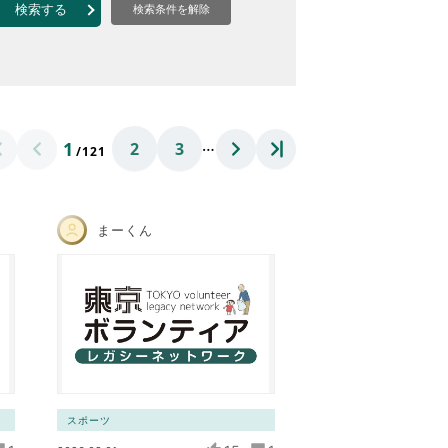
なのVOICE
検索する
検索条件を解除
連ニュース（外部記事）
きるボランティア
…
1
2
3
/121
まーくん
スポーツ